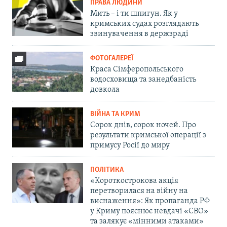
ПРАВА ЛЮДИНИ
Мить – і ти шпигун. Як у
кримських судах розглядають
звинувачення в держзраді
ФОТОГАЛЕРЕЇ
Краса Сімферопольського
водосховища та занедбаність
довкола
ВІЙНА ТА КРИМ
Сорок днів, сорок ночей. Про
результати кримської операції з
примусу Росії до миру
ПОЛІТИКА
«Короткострокова акція
перетворилася на війну на
виснаження»: Як пропаганда РФ
у Криму пояснює невдачі «СВО»
та залякує «мінними атаками»