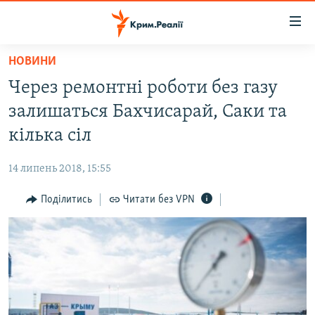
Доступність
посилання
Перейти
НОВИНИ
до
НОВИНИ
Через ремонтні роботи без газу
основного
ВОДА.КРИМ
матеріалу
залишаться Бахчисарай, Саки та
ВІДЕО ТА ФОТО
Перейти
кілька сіл
до
ПОЛІТИКА
основної
14 липень 2018, 15:55
БЛОГИ
навігації
Перейти
Поділитись
Читати без VPN
ПОГЛЯД
до
ІНТЕРВ'Ю
пошуку
ВСЕ ЗА ДЕНЬ
СПЕЦПРОЕКТИ
ЯК ОБІЙТИ БЛОКУВАННЯ
ДЕПОРТАЦІЯ