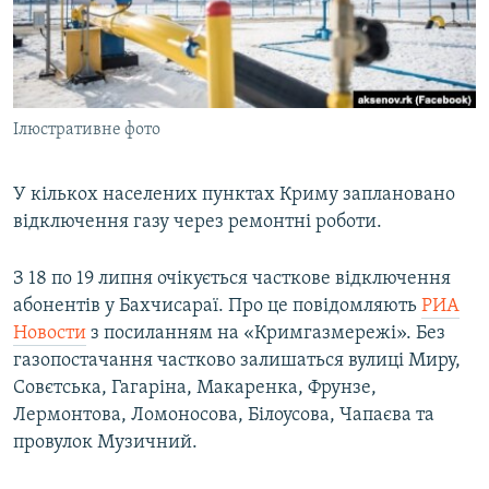
ВІДЕОУРОКИ «ELIFBE»
Русский
СВІДЧЕННЯ ОКУПАЦІЇ
Qırımtatar
УКРАЇНСЬКА ПРОБЛЕМА КРИМУ
Ілюстративне фото
ДОЛУЧАЙСЯ!
ІНФОГРАФІКА
У кількох населених пунктах Криму заплановано
відключення газу через ремонтні роботи.
Усі сайти RFE/RL
З 18 по 19 липня очікується часткове відключення
абонентів у Бахчисараї. Про це повідомляють
РИА
Новости
з посиланням на «Кримгазмережі». Без
газопостачання частково залишаться вулиці Миру,
Совєтська, Гагаріна, Макаренка, Фрунзе,
Лермонтова, Ломоносова, Білоусова, Чапаєва та
провулок Музичний.