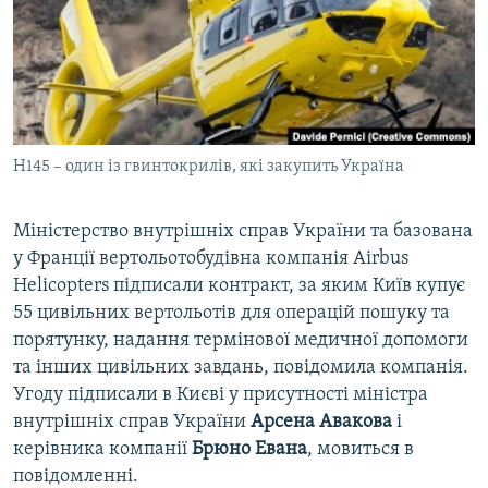
ВІДЕОУРОКИ «ELIFBE»
Русский
СВІДЧЕННЯ ОКУПАЦІЇ
Qırımtatar
УКРАЇНСЬКА ПРОБЛЕМА КРИМУ
ДОЛУЧАЙСЯ!
ІНФОГРАФІКА
H145 – один із гвинтокрилів, які закупить Україна
Міністерство внутрішніх справ України та базована
Усі сайти RFE/RL
у Франції вертольотобудівна компанія Airbus
Helicopters підписали контракт, за яким Київ купує
55 цивільних вертольотів для операцій пошуку та
порятунку, надання термінової медичної допомоги
та інших цивільних завдань, повідомила компанія.
Угоду підписали в Києві у присутності міністра
внутрішніх справ України
Арсена
Авакова
і
керівника компанії
Брюно
Евана
, мовиться в
повідомленні.