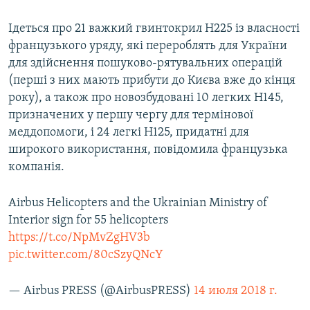
Ідеться про 21 важкий гвинтокрил H225 із власності
французького уряду, які перероблять для України
для здійснення пошуково-рятувальних операцій
(перші з них мають прибути до Києва вже до кінця
року), а також про новозбудовані 10 легких H145,
призначених у першу чергу для термінової
меддопомоги, і 24 легкі H125, придатні для
широкого використання, повідомила французька
компанія.
Airbus Helicopters and the Ukrainian Ministry of
Interior sign for 55 helicopters
https://t.co/NpMvZgHV3b
pic.twitter.com/80cSzyQNcY
— Airbus PRESS (@AirbusPRESS)
14 июля 2018 г.