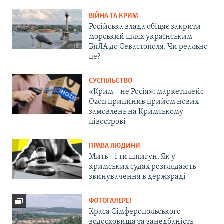
ВІЙНА ТА КРИМ
Російська влада обіцяє закрити
морський шлях українським
БпЛА до Севастополя. Чи реально
це?
СУСПІЛЬСТВО
«Крим – не Росія»: маркетплейс
Ozon припинив прийом нових
замовлень на Кримському
півострові
ПРАВА ЛЮДИНИ
Мить – і ти шпигун. Як у
кримських судах розглядають
звинувачення в держзраді
ФОТОГАЛЕРЕЇ
Краса Сімферопольського
водосховища та занедбаність