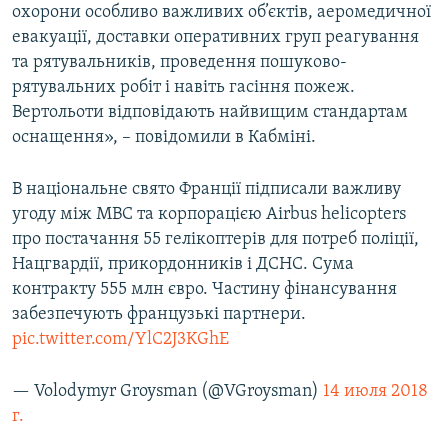
охорони особливо важливих об’єктів, аеромедичної
евакуації, доставки оперативних груп реагування
та рятувальників, проведення пошуково-
рятувальних робіт і навіть гасіння пожеж.
Вертольоти відповідають найвищим стандартам
оснащення», – повідомили в Кабміні.
В національне свято Франції підписали важливу
угоду між МВС та корпорацією Airbus helicopters
про постачання 55 гелікоптерів для потреб поліції,
Нацгвардії, прикордонників і ДСНС. Сума
контракту 555 млн євро. Частину фінансування
забезпечують французькі партнери.
pic.twitter.com/YlC2J3KGhE
— Volodymyr Groysman (@VGroysman)
14 июля 2018
г.