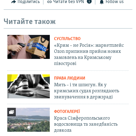
Поділитись
Читати без VPN
Follow us
Читайте також
СУСПІЛЬСТВО
«Крим – не Росія»: маркетплейс
Ozon припинив прийом нових
замовлень на Кримському
півострові
ПРАВА ЛЮДИНИ
Мить – і ти шпигун. Як у
кримських судах розглядають
звинувачення в держзраді
ФОТОГАЛЕРЕЇ
Краса Сімферопольського
водосховища та занедбаність
довкола