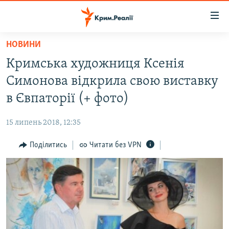
Доступність
посилання
Перейти
НОВИНИ
до
НОВИНИ
Кримська художниця Ксенія
основного
ВОДА.КРИМ
матеріалу
Симонова відкрила свою виставку
ВІДЕО ТА ФОТО
Перейти
в Євпаторії (+ фото)
до
ПОЛІТИКА
основної
15 липень 2018, 12:35
БЛОГИ
навігації
Перейти
Поділитись
Читати без VPN
ПОГЛЯД
до
ІНТЕРВ'Ю
пошуку
ВСЕ ЗА ДЕНЬ
СПЕЦПРОЕКТИ
ЯК ОБІЙТИ БЛОКУВАННЯ
ДЕПОРТАЦІЯ