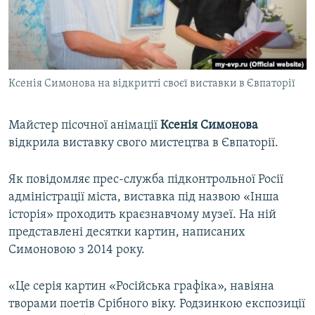
ВІДЕОУРОКИ «ELIFBE»
Русский
СВІДЧЕННЯ ОКУПАЦІЇ
Qırımtatar
УКРАЇНСЬКА ПРОБЛЕМА КРИМУ
Ксенія Симонова на відкритті своєї виставки в Євпаторії
ДОЛУЧАЙСЯ!
ІНФОГРАФІКА
Майстер пісочної анімації
Ксенія Симонова
відкрила виставку свого мистецтва в Євпаторії.
Усі сайти RFE/RL
Як повідомляє прес-служба підконтрольної Росії
адміністрації міста, виставка під назвою «Інша
історія» проходить краєзнавчому музеї. На ній
представлені десятки картин, написаних
Симоновою з 2014 року.
«Це серія картин «Російська графіка», навіяна
творами поетів Срібного віку. Родзинкою експозиції