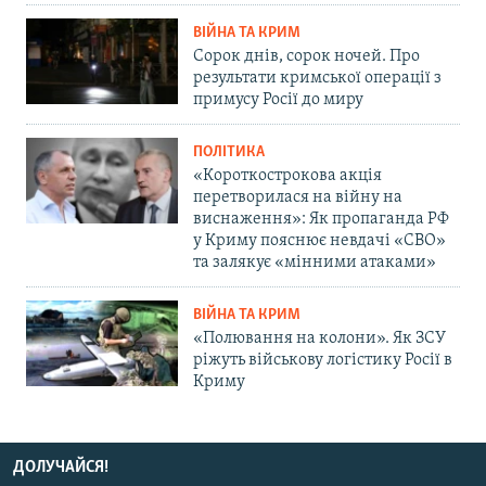
ВІЙНА ТА КРИМ
Сорок днів, сорок ночей. Про
результати кримської операції з
примусу Росії до миру
ПОЛІТИКА
«Короткострокова акція
перетворилася на війну на
виснаження»: Як пропаганда РФ
у Криму пояснює невдачі «СВО»
та залякує «мінними атаками»
ВІЙНА ТА КРИМ
«Полювання на колони». Як ЗСУ
ріжуть військову логістику Росії в
Криму
ДОЛУЧАЙСЯ!