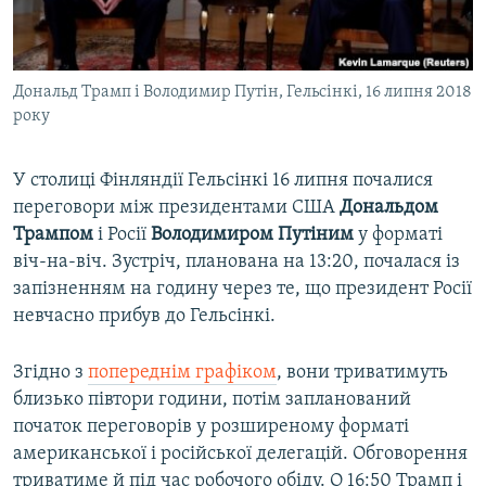
ВІДЕОУРОКИ «ELIFBE»
Русский
СВІДЧЕННЯ ОКУПАЦІЇ
Qırımtatar
Дональд Трамп і Володимир Путін, Гельсінкі, 16 липня 2018
УКРАЇНСЬКА ПРОБЛЕМА КРИМУ
року
ДОЛУЧАЙСЯ!
ІНФОГРАФІКА
У столиці Фінляндії Гельсінкі 16 липня почалися
переговори між президентами США
Дональдом
Трампом
і Росії
Володимиром Путіним
у форматі
Усі сайти RFE/RL
віч-на-віч. Зустріч, планована на 13:20, почалася із
запізненням на годину через те, що президент Росії
невчасно прибув до Гельсінкі.
Згідно з
попереднім графіком
, вони триватимуть
близько півтори години, потім запланований
початок переговорів у розширеному форматі
американської і російської делегацій. Обговорення
триватиме й під час робочого обіду. О 16:50 Трамп і