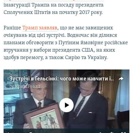
d
інавгурації Трампа на посаду президента
e
Сполучених Штатів на початку 2017 року.
Раніше
Трамп заявляв
, що не має завищених
очікувань від цієї зустрічі. Водночас він ділився
планами обговорити з Путіним ймовірне російське
втручання у вибори президента США, на яких
здобув перемогу, а також Сирію та Україну.
Зустрічі в Гельсінкі: чого може навчити історія – відео
by
Крим.Реалії
No media source currently available