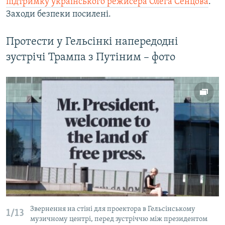
підтримку українського режисера Олега Сенцова
.
Заходи безпеки посилені.
Протести у Гельсінкі напередодні
зустрічі Трампа з Путіним – фото
Звернення на стіні для проектора в Гельсінському
1/13
музичному центрі, перед зустріччю між президентом