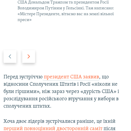
США Дональдом Трампом та президентом Росії
Володимиром Путіним у Гельсінкі. Там написано:
«Містере Президенте, вітаємо вас на землі вільної
преси»
P
N
r
e
e
x
v
t
Перед зустріччю
президент США заявив
, що
i
s
відносини Сполучених Штатів і Росії «ніколи не
o
l
були гіршими», ніж зараз через «дурість США» і
u
i
розслідування російського втручання у вибори в
s
d
сполучених штатах.
s
e
l
​Хоча двоє лідерів зустрічалися раніше, це їхній
i
перший повноцінний двосторонній саміт
після