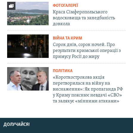
ФОТОГАЛЕРЕЇ
Краса Сімферопольського
водосховища та занедбаність
довкола
ВІЙНА ТА КРИМ
Сорок днів, сорок ночей. Про
результати кримської операції з
примусу Росії до миру
ПОЛІТИКА
«Короткострокова акція
перетворилася на війну на
виснаження»: Як пропаганда РФ
у Криму пояснює невдачі «СВО»
та залякує «мінними атаками»
ДОЛУЧАЙСЯ!