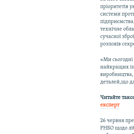
пріоритетів у
системи проти
підприємства
технічне обл
сучасної збро
розповів секр
«Ми сьогодні 
найкращих ін
виробництва, 
деталей,що д
Читайте тако
експерт
26 червня пр
РНБО щодо ліб