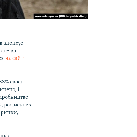
в
анонсує
 це він
ся
на сайті
88% своєї
инено, і
виробництво
ід російських
 ринки,
оних