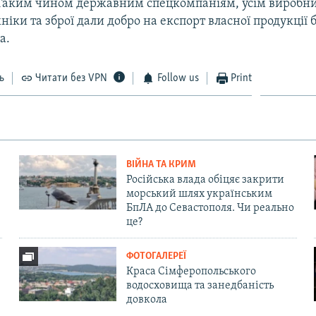
Таким чином державним спецкомпаніям, усім виробн
хніки та зброї дали добро на експорт власної продукції 
а.
ь
Читати без VPN
Follow us
Print
ВІЙНА ТА КРИМ
Російська влада обіцяє закрити
морський шлях українським
БпЛА до Севастополя. Чи реально
це?
ФОТОГАЛЕРЕЇ
Краса Сімферопольського
водосховища та занедбаність
довкола