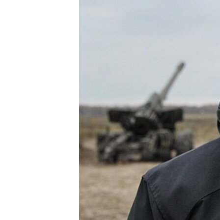
ВІДЕОУРОКИ «ELIFBE»
СВІДЧЕННЯ ОКУПАЦІЇ
УКРАЇНСЬКА ПРОБЛЕМА КРИМУ
ІНФОГРАФІКА