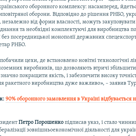
країнського оборонного комплексу: насамперед, йдеть
повітряної оборони. Відповідно до рішення РНБО, укр
, незалежно від форми власності, можуть закуповувати
аднання та необхідні комплектуючі для виробництва п
ї без посередницької монополії державних спецекспорт
етар РНБО.
побачили цехи, де встановлено новітні технологічні лін
оземних виробників, що дозволяють втричі збільшити
значно покращити якість, і забезпечити високу точніс
ля ракетного виробництва дуже важливо», – заявив Ту
ж:
90% оборонного замовлення в Україні відбувається 
езидент
Петро
Порошенко
підписав указ, і стало чинн
ералізації зовнішньоекономічної діяльності для украї