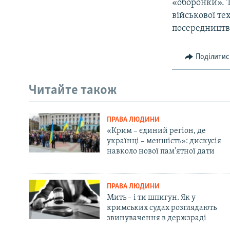
«оборонки». 
військової те
посередництв
Поділитис
Читайте також
ПРАВА ЛЮДИНИ
«Крим – єдиний регіон, де
українці – меншість»: дискусія
навколо нової пам'ятної дати
ПРАВА ЛЮДИНИ
Мить – і ти шпигун. Як у
кримських судах розглядають
звинувачення в держзраді