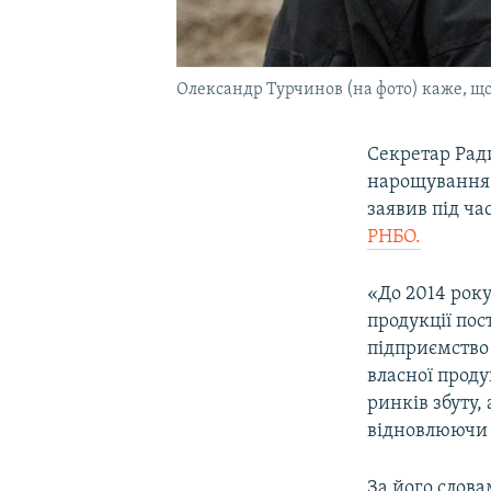
Олександр Турчинов (на фото) каже, що
Секретар Рад
нарощування 
заявив під ча
РНБО.
«До 2014 року
продукції пос
підприємство
власної проду
ринків збуту,
відновлюючи 
За його слова