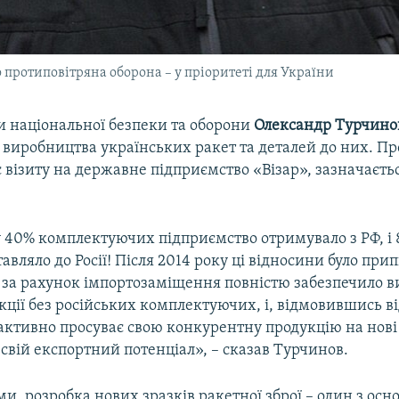
 протиповітряна оборона – у пріоритеті для України
и національної безпеки та оборони
Олександр
Турчино
виробництва українських ракет та деталей до них. Про
с візиту на державне підприємство «Візар», зазначаєть
 40% комплектуючих підприємство отримувало з РФ, і 
тавляло до Росії! Після 2014 року ці відносини було прип
 за рахунок імпортозаміщення повністю забезпечило 
кції без російських комплектуючих, і, відмовившись в
 активно просуває свою конкурентну продукцію на нові
свій експортний потенціал», – сказав Турчинов.
ми, розробка нових зразків ракетної зброї – один з осн