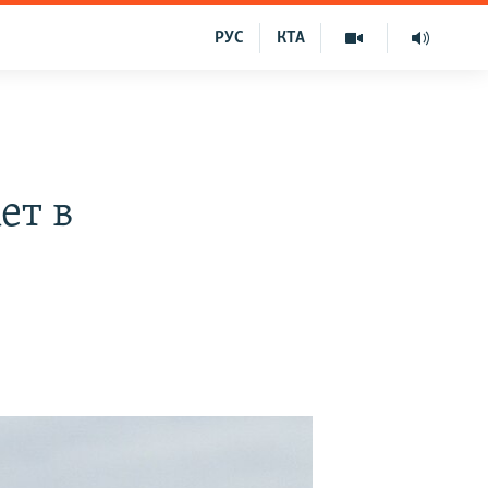
РУС
КТА
ет в