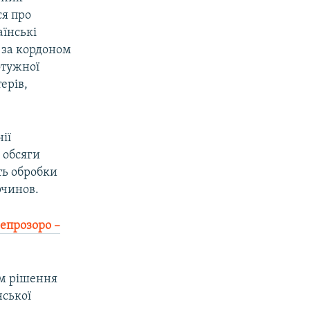
ся про
аїнські
 за кордоном
отужної
ерів,
ії
 обсяги
ть обробки
рчинов.
непрозоро –
им рішення
нської