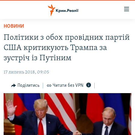
Доступність
посилання
Перейти
НОВИНИ
до
НОВИНИ
Політики з обох провідних партій
основного
ВОДА.КРИМ
матеріалу
США критикують Трампа за
ВІДЕО ТА ФОТО
Перейти
зустріч із Путіним
до
ПОЛІТИКА
основної
17 липень 2018, 09:05
БЛОГИ
навігації
Перейти
Поділитись
Читати без VPN
ПОГЛЯД
до
ІНТЕРВ'Ю
пошуку
ВСЕ ЗА ДЕНЬ
СПЕЦПРОЕКТИ
ЯК ОБІЙТИ БЛОКУВАННЯ
ДЕПОРТАЦІЯ