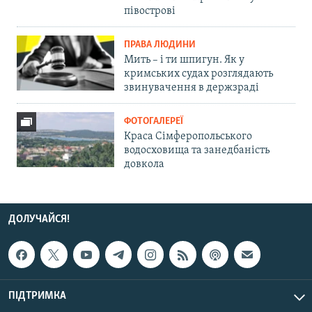
півострові
ПРАВА ЛЮДИНИ
Мить – і ти шпигун. Як у
кримських судах розглядають
звинувачення в держзраді
ФОТОГАЛЕРЕЇ
Краса Сімферопольського
водосховища та занедбаність
довкола
ДОЛУЧАЙСЯ!
ПІДТРИМКА