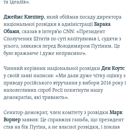
та ідеалів».
Джеймс Клеппер
, який обіймав посаду директора
національної розвідки в адміністрації
Барака
Обами
, сказав в інтерв’ю CNN: «Президент
Сполучених Штатів по суті капітулював і, судячи з
усього, злякався перед Володимиром Путіним. Це
було вражаюче і дуже неприємно».
Чинний керівник національної розвідки
Ден Коутс
у своїй заяві написав: «Ми дали дуже чітку оцінку з
приводу російського втручання у вибори 2016 року і
наполегливих спроб Росії похитнути нашу
демократію, які тривають».
Сенатор-демократ, член комітету з розвідки
Марк
Ворнер
заявив: Це справжня ганьба, що президент
став на бік Путіна, а не власної розвідки, і поклав