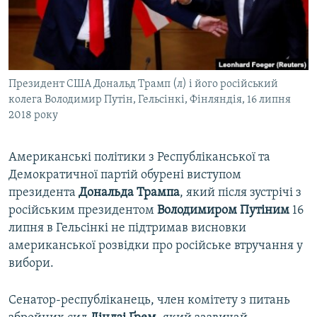
ВІДЕОУРОКИ «ELIFBE»
Русский
СВІДЧЕННЯ ОКУПАЦІЇ
Qırımtatar
УКРАЇНСЬКА ПРОБЛЕМА КРИМУ
Президент США Дональд Трамп (л) і його російський
ДОЛУЧАЙСЯ!
ІНФОГРАФІКА
колега Володимир Путін, Гельсінкі, Фінляндія, 16 липня
2018 року
Усі сайти RFE/RL
Американські політики з Республіканської та
Демократичної партій обурені виступом
президента
Дональда Трампа
, який після зустрічі з
російським президентом
Володимиром Путіним
16
липня в Гельсінкі не підтримав висновки
американської розвідки про російське втручання у
вибори.
Сенатор-республіканець, член комітету з питань