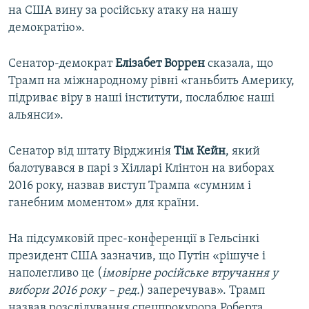
на США вину за російську атаку на нашу
демократію».
Сенатор-демократ
Елізабет Воррен
сказала, що
Трамп на міжнародному рівні «ганьбить Америку,
підриває віру в наші інститути, послаблює наші
альянси».
Сенатор від штату Вірджинія
Тім Кейн
, який
балотувався в парі з Хілларі Клінтон на виборах
2016 року, назвав виступ Трампа «сумним і
ганебним моментом» для країни.
На підсумковій прес-конференції в Гельсінкі
президент США зазначив, що Путін «рішуче і
наполегливо це (
імовірне російське втручання у
вибори 2016 року – ред.
) заперечував». Трамп
назвав розслідування спецпрокурора Роберта