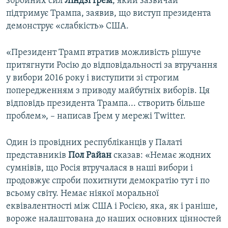
збройних сил
Ліндзі Ґрем
, який зазвичай
підтримує Трампа, заявив, що виступ президента
демонструє «слабкість» США.
«Президент Трамп втратив можливість рішуче
притягнути Росію до відповідальності за втручання
у вибори 2016 року і виступити зі строгим
попередженням з приводу майбутніх виборів. Ця
відповідь президента Трампа... створить більше
проблем», – написав Ґрем у мережі Twitter.
Один із провідних республіканців у Палаті
представників
Пол Райан
сказав: «Немає жодних
сумнівів, що Росія втручалася в наші вибори і
продовжує спроби похитнути демократію тут і по
всьому світу. Немає ніякої моральної
еквівалентності між США і Росією, яка, як і раніше,
вороже налаштована до наших основних цінностей