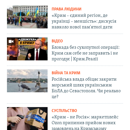
ПРАВА ЛЮДИНИ
«Крим – єдиний регіон, де
українці – меншість»: дискусія
навколо нової пам'ятної дати
ВІДЕО
Блокада без сухопутної операції:
Крим сам себе не заправить і не
прогодує | Крим.Реалії
ВІЙНА ТА КРИМ
Російська влада обіцяє закрити
морський шлях українським
БпЛА до Севастополя. Чи реально
це?
СУСПІЛЬСТВО
«Крим – не Росія»: маркетплейс
Ozon припинив прийом нових
замовлень на Кримському