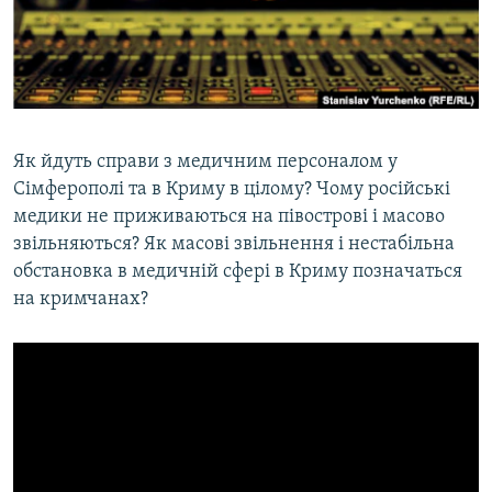
ВІДЕОУРОКИ «ELIFBE»
Русский
СВІДЧЕННЯ ОКУПАЦІЇ
Qırımtatar
УКРАЇНСЬКА ПРОБЛЕМА КРИМУ
ДОЛУЧАЙСЯ!
ІНФОГРАФІКА
Як йдуть справи з медичним персоналом у
Сімферополі та в Криму в цілому? Чому російські
медики не приживаються на півострові і масово
Усі сайти RFE/RL
звільняються? Як масові звільнення і нестабільна
обстановка в медичній сфері в Криму позначаться
на кримчанах?