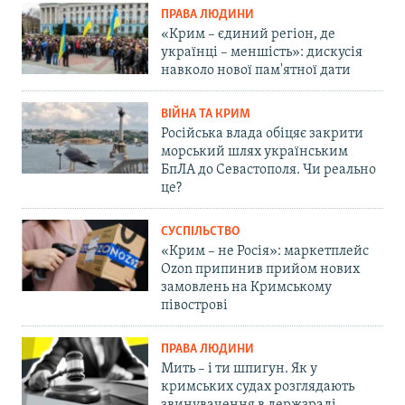
ПРАВА ЛЮДИНИ
«Крим – єдиний регіон, де
українці – меншість»: дискусія
навколо нової пам'ятної дати
ВІЙНА ТА КРИМ
Російська влада обіцяє закрити
морський шлях українським
БпЛА до Севастополя. Чи реально
це?
СУСПІЛЬСТВО
«Крим – не Росія»: маркетплейс
Ozon припинив прийом нових
замовлень на Кримському
півострові
ПРАВА ЛЮДИНИ
Мить – і ти шпигун. Як у
кримських судах розглядають