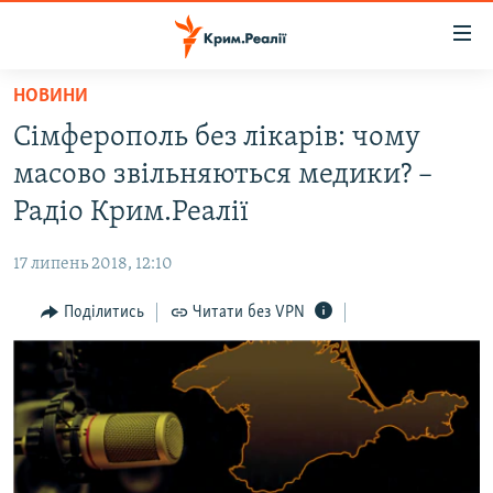
Доступність
посилання
Перейти
НОВИНИ
до
НОВИНИ
Сімферополь без лікарів: чому
основного
ВОДА.КРИМ
матеріалу
масово звільняються медики? –
ВІДЕО ТА ФОТО
Перейти
Радіо Крим.Реалії
до
ПОЛІТИКА
основної
17 липень 2018, 12:10
БЛОГИ
навігації
Перейти
Поділитись
Читати без VPN
ПОГЛЯД
до
ІНТЕРВ'Ю
пошуку
ВСЕ ЗА ДЕНЬ
СПЕЦПРОЕКТИ
ЯК ОБІЙТИ БЛОКУВАННЯ
ДЕПОРТАЦІЯ