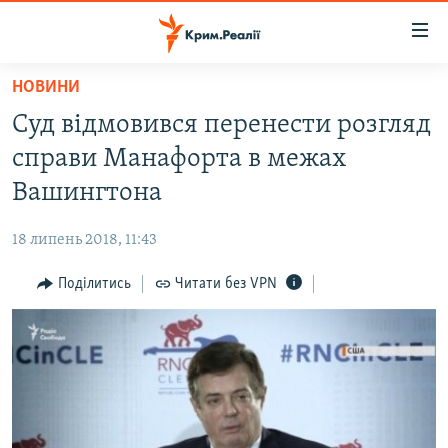
Доступність
посилання
Перейти
НОВИНИ
до
НОВИНИ
Суд відмовився перенести розгляд
основного
ВОДА.КРИМ
матеріалу
справи Манафорта в межах
ВІДЕО ТА ФОТО
Перейти
Вашингтона
до
ПОЛІТИКА
основної
18 липень 2018, 11:43
БЛОГИ
навігації
Перейти
Поділитись
Читати без VPN
ПОГЛЯД
до
ІНТЕРВ'Ю
пошуку
ВСЕ ЗА ДЕНЬ
СПЕЦПРОЕКТИ
ЯК ОБІЙТИ БЛОКУВАННЯ
ДЕПОРТАЦІЯ