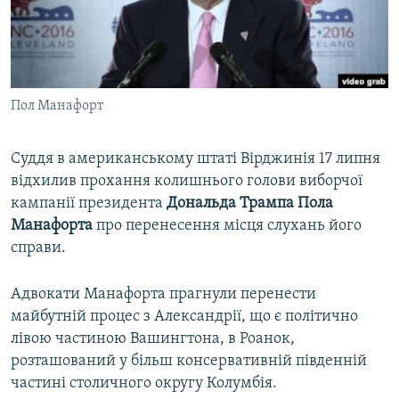
ВІДЕОУРОКИ «ELIFBE»
Русский
СВІДЧЕННЯ ОКУПАЦІЇ
Qırımtatar
УКРАЇНСЬКА ПРОБЛЕМА КРИМУ
Пол Манафорт
ДОЛУЧАЙСЯ!
ІНФОГРАФІКА
Суддя в американському штаті Вірджинія 17 липня
відхилив прохання колишнього голови виборчої
Усі сайти RFE/RL
кампанії президента
Дональда
Трампа
Пола
Манафорта
про перенесення місця слухань його
справи.
Адвокати Манафорта прагнули перенести
майбутній процес з Александрії, що є політично
лівою частиною Вашингтона, в Роанок,
розташований у більш консервативній південній
частині столичного округу Колумбія.