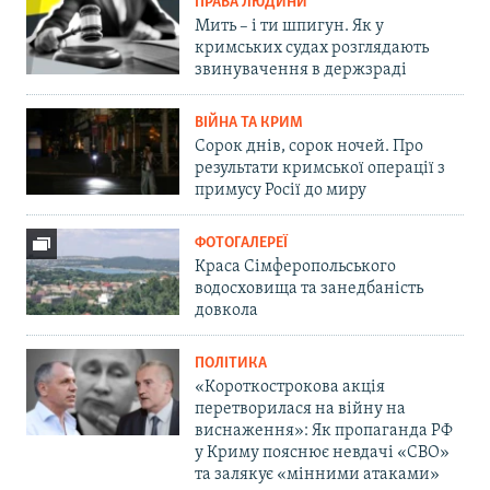
ПРАВА ЛЮДИНИ
Мить – і ти шпигун. Як у
кримських судах розглядають
звинувачення в держзраді
ВІЙНА ТА КРИМ
Сорок днів, сорок ночей. Про
результати кримської операції з
примусу Росії до миру
ФОТОГАЛЕРЕЇ
Краса Сімферопольського
водосховища та занедбаність
довкола
ПОЛІТИКА
«Короткострокова акція
перетворилася на війну на
виснаження»: Як пропаганда РФ
у Криму пояснює невдачі «СВО»
та залякує «мінними атаками»