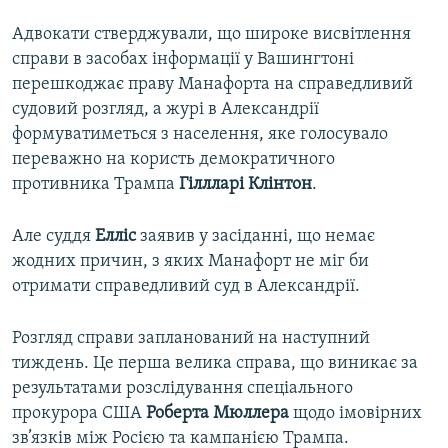
Адвокати стверджували, що широке висвітлення
справи в засобах інформації у Вашингтоні
перешкоджає праву Манафорта на справедливий
судовий розгляд, а журі в Александрії
формуватиметься з населення, яке голосувало
переважно на користь демократичного
противника Трампа
Гіллларі
Клінтон
.
Але суддя
Елліс
заявив у засіданні, що немає
жодних причин, з яких Манафорт не міг би
отримати справедливий суд в Александрії.
Розгляд справи запланований на наступний
тиждень. Це перша велика справа, що виникає за
результатами розслідування спеціального
прокурора США
Роберта
Мюллера
щодо імовірних
зв’язків між Росією та кампанією Трампа.