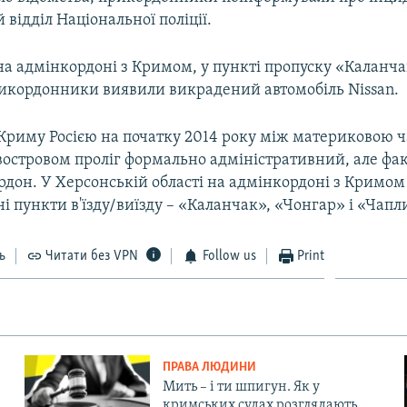
відділ Національної поліції.
на адмінкордоні з Кримом, у пункті пропуску «Каланча
рикордонники виявили викрадений автомобіль Nissan.
ї Криму Росією на початку 2014 року між материковою 
востровом проліг формально адміністративний, але фа
рдон. У Херсонській області на адмінкордоні з Кримо
і пункти в'їзду/виїзду – «Каланчак», «Чонгар» і «Чапл
ь
Читати без VPN
Follow us
Print
ПРАВА ЛЮДИНИ
Мить – і ти шпигун. Як у
кримських судах розглядають