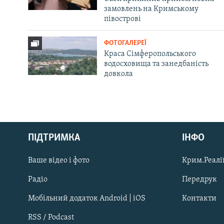
замовлень на Кримському
півострові
ФОТОГАЛЕРЕЇ
Краса Сімферопольського
водосховища та занедбаність
довкола
Русский
ПІДТРИМКА
ІНФО
Qırımtatar
Ваше відео і фото
Крим.Реалії
ДОЛУЧАЙСЯ!
Радіо
Передрук
Мобільний додаток Android | iOS
Контакти
RSS / Podcast