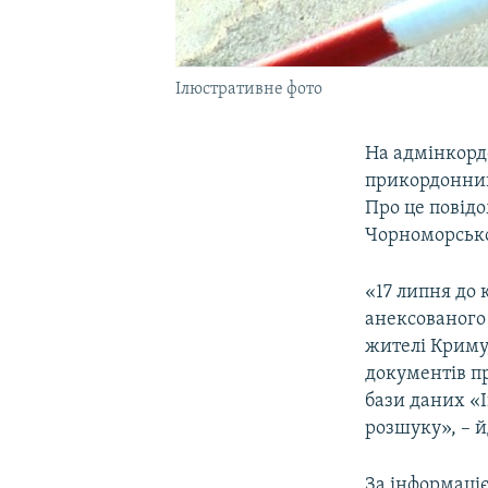
Ілюстративне фото
На адмінкордо
прикордонник
Про це повід
Чорноморсько
«17 липня до 
анексованого
жителі Криму,
документів п
бази даних «
розшуку», – й
За інформаці