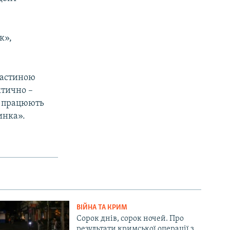
к»,
частиною
ктично –
м працюють
инка».
ВІЙНА ТА КРИМ
Сорок днів, сорок ночей. Про
результати кримської операції з