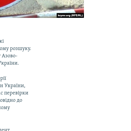
кі
ому розшуку.
 Азово-
України.
рії
н України,
ас перевірки
овідно до
ному
дент