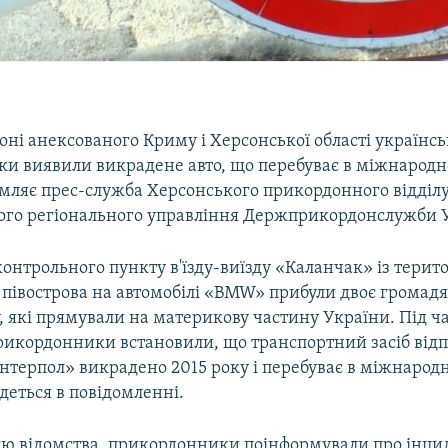
ні анексованого Криму і Херсонської області українсь
и виявили викрадене авто, що перебуває в міжнародн
омляє прес-служба Херсонського прикордонного відділу
го регіонального управління Держприкордонслужби 
контрольного пункту в'їзду-виїзду «Каланчак» із терито
 півострова на автомобілі «BMW» прибули двоє громадя
 які прямували на материкову частину України. Під ч
рикордонники встановили, що транспортний засіб відп
Інтерпол» викрадено 2015 року і перебуває в міжнарод
деться в повідомленні.
єю відомства, прикордонники поінформували про інци