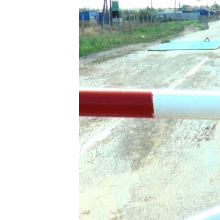
ВІДЕОУРОКИ «ELIFBE»
СВІДЧЕННЯ ОКУПАЦІЇ
УКРАЇНСЬКА ПРОБЛЕМА КРИМУ
ІНФОГРАФІКА