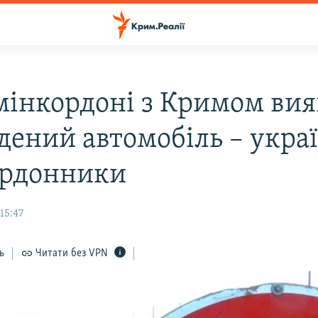
мінкордоні з Кримом ви
дений автомобіль – украї
рдонники
15:47
ь
Читати без VPN