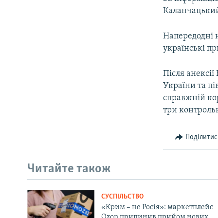
Каланчацький 
Напередодні 
українські п
Після анексі
України та пі
справжній ко
три контрольн
Поділитис
Читайте також
СУСПІЛЬСТВО
«Крим – не Росія»: маркетплейс
Ozon припинив прийом нових