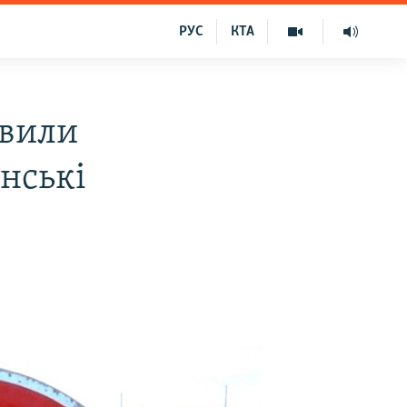
РУС
КТА
явили
нські