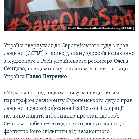
ВІДЕОУРОКИ «ELIFBE»
Русский
СВІДЧЕННЯ ОКУПАЦІЇ
Qırımtatar
УКРАЇНСЬКА ПРОБЛЕМА КРИМУ
ДОЛУЧАЙСЯ!
ІНФОГРАФІКА
Україна звернулася до Європейського суду з прав
людини (ЄСПЛ) з приводу стану здоров’я незаконно
засудженого в Росії українського режисера
Олега
Усі сайти RFE/RL
Сенцова
, повідомив журналістам міністр юстиції
України
Павло Петренко
.
«Україна справді подала заяву за спеціальним
параграфом регламенту Європейського суду з прав
людини щодо зобов’язання Російської Федерації
негайно надати інформацію про стан здоров’я
Сенцова і забезпечити до нього доступ лікарів, і
фактично його звільнити від незаконного