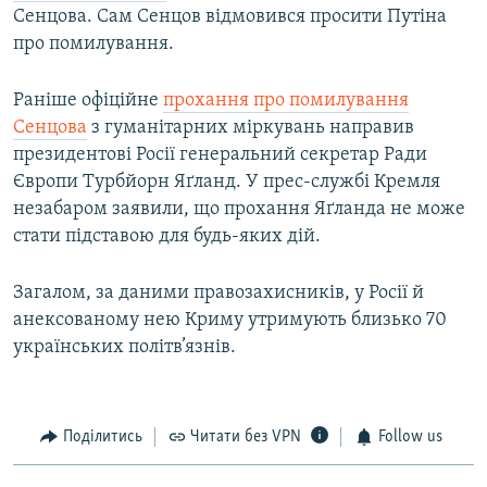
Сенцова. Сам Сенцов відмовився просити Путіна
про помилування.
Раніше офіційне
прохання про помилування
Сенцова
з гуманітарних міркувань направив
президентові Росії генеральний секретар Ради
Європи Турбйорн Яґланд. У прес-службі Кремля
незабаром заявили, що прохання Яґланда не може
стати підставою для будь-яких дій.
Загалом, за даними правозахисників, у Росії й
анексованому нею Криму утримують близько 70
українських політв’язнів.
Поділитись
Читати без VPN
Follow us