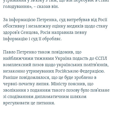
утримання у зв’язку з тим, що він перебуває в стані
голодування», – сказав він.
За інформацією Петренка, суд витребував від Росії
об’єктивну і незалежну оцінку медиків щодо стану
здоров’я Сенцова, Росія направила певну
інформацію і суд її обробляє.
Павло Петренко також повідомив, що
найближчими тижнями Україна подасть до ЄСПЛ
комплексний позов щодо українських політв’язнів,
незаконно утримуваних Російською Федерацією.
Раніше повідомлялося, що це буде зроблено в
червні-початку липня. Міністр пояснив, що
зволікання з поданням такого позову було пов’язане
зі сподіванням дипломатичним шляхом
врегулювати це питання.