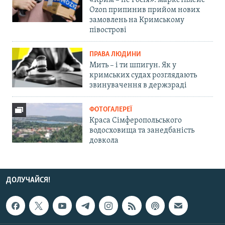
«Крим – не Росія»: маркетплейс
Ozon припинив прийом нових
замовлень на Кримському
півострові
ПРАВА ЛЮДИНИ
Мить – і ти шпигун. Як у
кримських судах розглядають
звинувачення в держзраді
ФОТОГАЛЕРЕЇ
Краса Сімферопольського
водосховища та занедбаність
довкола
ДОЛУЧАЙСЯ!