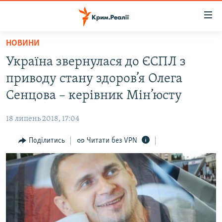
Доступність
посилання
Перейти
НОВИНИ
до
НОВИНИ
Україна звернулася до ЄСПЛ з
основного
ВОДА.КРИМ
матеріалу
приводу стану здоров’я Олега
ВІДЕО ТА ФОТО
Перейти
Сенцова – керівник Мін’юсту
до
ПОЛІТИКА
основної
18 липень 2018, 17:04
БЛОГИ
навігації
Перейти
Поділитись
Читати без VPN
ПОГЛЯД
до
ІНТЕРВ'Ю
пошуку
ВСЕ ЗА ДЕНЬ
СПЕЦПРОЕКТИ
ЯК ОБІЙТИ БЛОКУВАННЯ
ДЕПОРТАЦІЯ