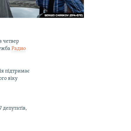
в четвер
лужба
Радио
ія підтримає
го віку
є
 депутатів,