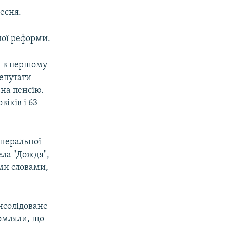
есня.
ої реформи.
и в першому
депутати
на пенсію.
віків і 63
енеральної
ела "Дождя",
іми словами,
нсолідоване
омляли, що