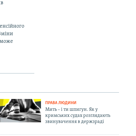
ив
пенсійного
 Зміни
 може
ПРАВА ЛЮДИНИ
Мить – і ти шпигун. Як у
кримських судах розглядають
звинувачення в держзраді