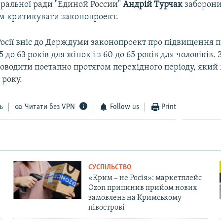
еральної ради "Единой России"
Андрій
Турчак
заборон
м критикувати законопроект.
Росії вніс до Держдуми законопроект про підвищення 
 55 до 63 років для жінок і з 60 до 65 років для чоловіків.
роводити поетапно протягом перехідного періоду, який
 року.
ь
Читати без VPN
Follow us
Print
СУСПІЛЬСТВО
«Крим – не Росія»: маркетплейс
Ozon припинив прийом нових
замовлень на Кримському
півострові