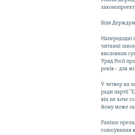
законопроект
Біля Держдум
Напередодні 
читанні зако
висловили сум
Уряд Росії про
років – для ж
У четвер на з
ради партії "
він не хоче г
йому може заг
Раніше прези
голосування 