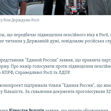
у біля Держдуми Росії
н, що передбачає підвищення пенсійного віку в Росії, 
е читання у Державній думі, повідомляє російська с
представник "Единой России" заявив, що правляча парт
орму. Про намір голосувати проти підвищення пенсійно
 КПРФ, Справедливої Росії та ЛДПР.
конопроект підтримала тільки "Единая Россия", що ма
 більшість. За схвалення документа проголосували 327
думи
В'ячеслав
Володін
заявив, що термін обговорення