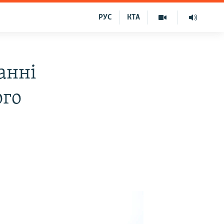
РУС
КТА
анні
ого