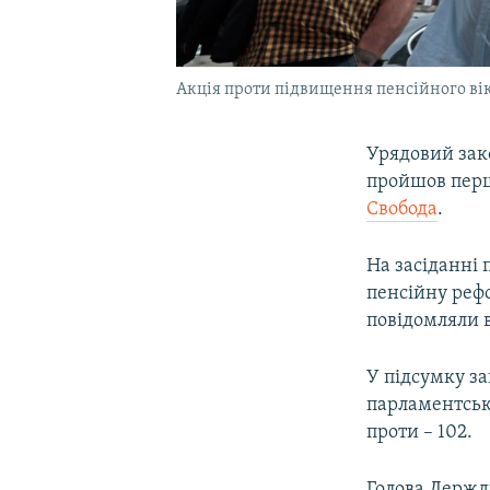
Акція проти підвищення пенсійного вік
Урядовий зако
пройшов перш
Свобода
.
На засіданні 
пенсійну реф
повідомляли в
У підсумку за
парламентську
проти – 102.
Голова Держ