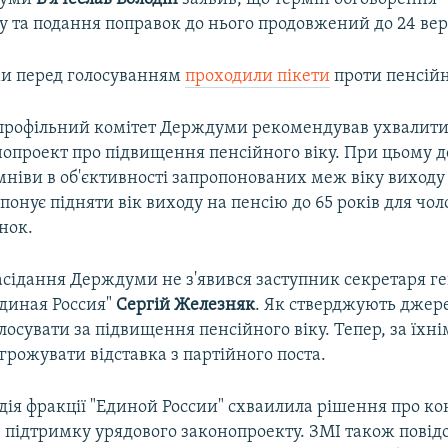
у та подання поправок до нього продовжений до 24 вер
и перед голосуванням
проходили пікети
проти пенсійн
профільний комітет Держдуми рекомендував ухвалит
нопроект про підвищення пенсійного віку. При цьому 
ніви в об'єктивності запропонованих меж віку виходу 
понує підняти вік виходу на пенсію до 65 років для чоло
інок.
асідання Держдуми не з'явився заступник секретаря г
Единая Россия"
Сергій
Железняк
. Як стверджують джер
олосувати за підвищення пенсійного віку. Тепер, за їхн
рожувати відставка з партійного поста.
дія фракції "Единой России" схваилила рішення про ко
в підтримку урядового законопроекту. ЗМІ також повід