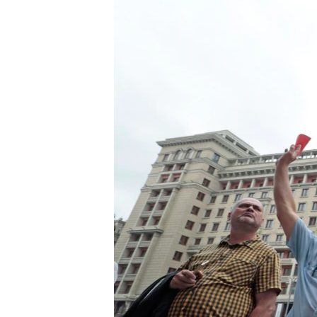
ВІДЕОУРОКИ «ELIFBE»
СВІДЧЕННЯ ОКУПАЦІЇ
УКРАЇНСЬКА ПРОБЛЕМА КРИМУ
ІНФОГРАФІКА