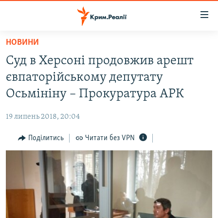
Доступність
посилання
Перейти
НОВИНИ
до
НОВИНИ
Суд в Херсоні продовжив арешт
основного
ВОДА.КРИМ
матеріалу
євпаторійському депутату
ВІДЕО ТА ФОТО
Перейти
Осьмініну – Прокуратура АРК
до
ПОЛІТИКА
основної
19 липень 2018, 20:04
БЛОГИ
навігації
Перейти
Поділитись
Читати без VPN
ПОГЛЯД
до
ІНТЕРВ'Ю
пошуку
ВСЕ ЗА ДЕНЬ
СПЕЦПРОЕКТИ
ЯК ОБІЙТИ БЛОКУВАННЯ
ДЕПОРТАЦІЯ