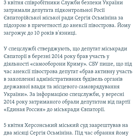
3 квітня співробітники Служби безпеки України
затримали депутата підконтрольної Росії
Євпаторійської міської ради Сергія Осьмініна за
підозрою в причетності до анексії півострова. Йому
загрожує до 10 років в'язниці.
У спецслужбі стверджують, що депутат міськради
Євпаторії в березні 2014 року брав участь у
діяльності «самооборони Криму». СБУ пише, що під
час анексії півострова депутат «брав активну участь
в захопленні адміністративних будівель органів
державної влади та місцевого самоврядування
України». За інформацією спецслужби, у вересні
2014 року затриманого обрали депутатом від партії
«Единая Россия» до міськради Євпаторії.
5 квітня Херсонський міський суд заарештував на
два місяці Сергія Осьмініна. Під час обрання йому