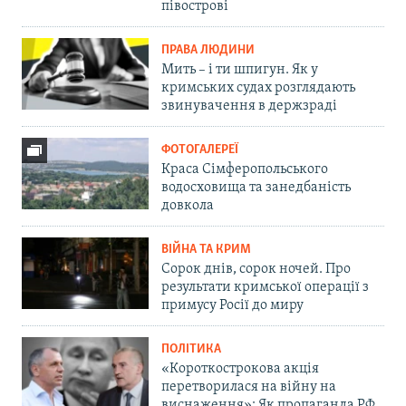
півострові
ПРАВА ЛЮДИНИ
Мить – і ти шпигун. Як у
кримських судах розглядають
звинувачення в держзраді
ФОТОГАЛЕРЕЇ
Краса Сімферопольського
водосховища та занедбаність
довкола
ВІЙНА ТА КРИМ
Сорок днів, сорок ночей. Про
результати кримської операції з
примусу Росії до миру
ПОЛІТИКА
«Короткострокова акція
перетворилася на війну на
виснаження»: Як пропаганда РФ