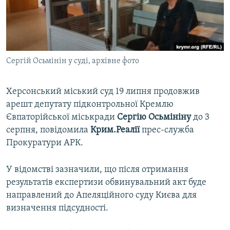
ВІДЕОУРОКИ «ELIFBE»
Русский
СВІДЧЕННЯ ОКУПАЦІЇ
Qırımtatar
УКРАЇНСЬКА ПРОБЛЕМА КРИМУ
Сергій Осьмінін у суді, архівне фото
ДОЛУЧАЙСЯ!
ІНФОГРАФІКА
Херсонський міський суд 19 липня продовжив
арешт депутату підконтрольної Кремлю
Усі сайти RFE/RL
Євпаторійської міськради
Сергію Осьмініну
до 3
серпня, повідомила
Крим.Реалії
прес-служба
Прокуратури АРК.
У відомстві зазначили, що після отримання
результатів експертизи обвинувальний акт буде
направлений до Апеляційного суду Києва для
визначення підсудності.