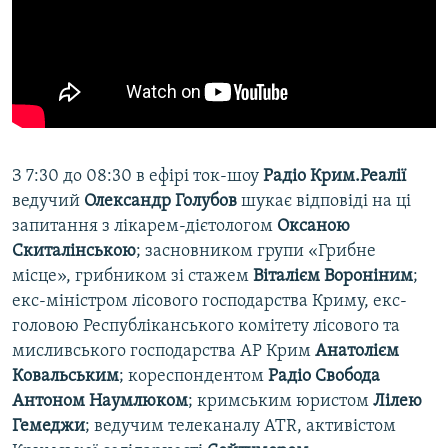
З 7:30 до 08:30 в ефірі ток-шоу
Радіо Крим.Реалії
ведучий
Олександр Голубов
шукає відповіді на ці
запитання з лікарем-дієтологом
Оксаною
Скиталінською
; засновником групи «Грибне
місце», грибником зі стажем
Віталієм Вороніним
;
екс-міністром лісового господарства Криму, екс-
головою Республіканського комітету лісового та
мисливського господарства АР Крим
Анатолієм
Ковальським
; кореспондентом
Радіо Свобода
Антоном Наумлюком
; кримським юристом
Лілею
Гемеджи
; ведучим телеканалу ATR, активістом