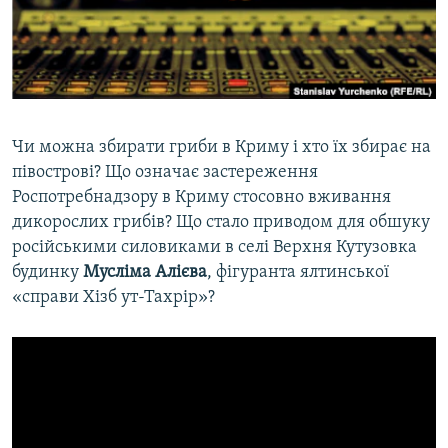
ВІДЕОУРОКИ «ELIFBE»
Русский
СВІДЧЕННЯ ОКУПАЦІЇ
Qırımtatar
УКРАЇНСЬКА ПРОБЛЕМА КРИМУ
ДОЛУЧАЙСЯ!
ІНФОГРАФІКА
Чи можна збирати гриби в Криму і хто їх збирає на
півострові? Що означає застереження
Роспотребнадзору в Криму стосовно вживання
Усі сайти RFE/RL
дикорослих грибів? Що стало приводом для обшуку
російськими силовиками в селі Верхня Кутузовка
будинку
Мусліма Алієва
, фігуранта ялтинської
«справи Хізб ут-Тахрір»?