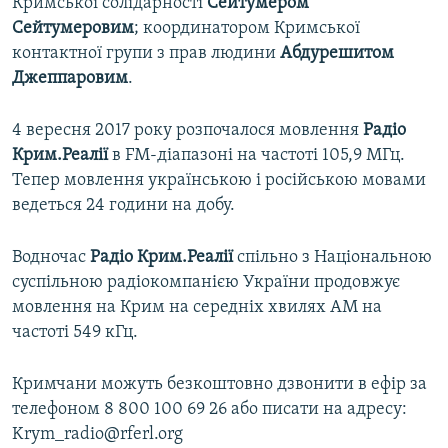
Кримської солідарності
Сейтумером
Сейтумеровим
; координатором Кримської
контактної групи з прав людини
Абдурешитом
Джеппаровим
.
4 вересня 2017 року розпочалося мовлення
Радіо
Крим.Реалії
в FM-діапазоні на частоті 105,9 МГц.
Тепер мовлення українською і російською мовами
ведеться 24 години на добу.
Водночас
Радіо Крим.Реалії
спільно з Національною
суспільною радіокомпанією України продовжує
мовлення на Крим на середніх хвилях АМ на
частоті 549 кГц.
Кримчани можуть безкоштовно дзвонити в ефір за
телефоном 8 800 100 69 26 або писати на адресу:
Krym_radio@rferl.org