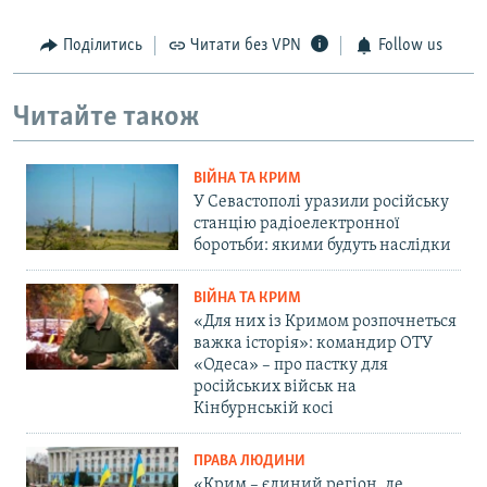
Поділитись
Читати без VPN
Follow us
Читайте також
ВІЙНА ТА КРИМ
У Севастополі уразили російську
станцію радіоелектронної
боротьби: якими будуть наслідки
ВІЙНА ТА КРИМ
«Для них із Кримом розпочнеться
важка історія»: командир ОТУ
«Одеса» – про пастку для
російських військ на
Кінбурнській косі
ПРАВА ЛЮДИНИ
«Крим – єдиний регіон, де