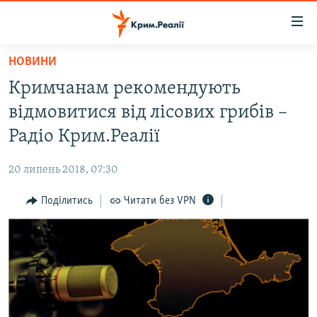
Доступність
посилання
Перейти
НОВИНИ
до
НОВИНИ
Кримчанам рекомендують
основного
ВОДА.КРИМ
матеріалу
відмовитися від лісових грибів –
ВІДЕО ТА ФОТО
Перейти
Радіо Крим.Реалії
до
ПОЛІТИКА
основної
20 липень 2018, 07:30
БЛОГИ
навігації
Перейти
Поділитись
Читати без VPN
ПОГЛЯД
до
ІНТЕРВ'Ю
пошуку
ВСЕ ЗА ДЕНЬ
СПЕЦПРОЕКТИ
ЯК ОБІЙТИ БЛОКУВАННЯ
ДЕПОРТАЦІЯ