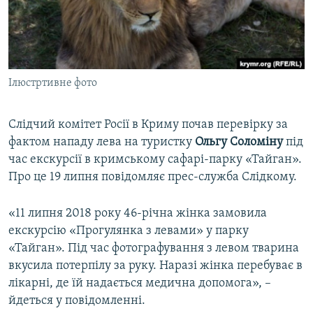
ВІДЕОУРОКИ «ELIFBE»
Русский
СВІДЧЕННЯ ОКУПАЦІЇ
Qırımtatar
УКРАЇНСЬКА ПРОБЛЕМА КРИМУ
Ілюстртивне фото
ДОЛУЧАЙСЯ!
ІНФОГРАФІКА
Слідчий комітет Росії в Криму почав перевірку за
фактом нападу лева на туристку
Ольгу Соломіну
під
Усі сайти RFE/RL
час екскурсії в кримському сафарі-парку «Тайган».
Про це 19 липня повідомляє прес-служба Слідкому.
«11 липня 2018 року 46-річна жінка замовила
екскурсію «Прогулянка з левами» у парку
«Тайган». Під час фотографування з левом тварина
вкусила потерпілу за руку. Наразі жінка перебуває в
лікарні, де їй надається медична допомога», –
йдеться у повідомленні.