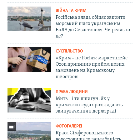
ВІЙНА ТА КРИМ
Російська влада обіцяє закрити
морський шлях українським
БпЛА до Севастополя. Чи реально
це?
СУСПІЛЬСТВО
«Крим – не Росія»: маркетплейс
Ozon припинив прийом нових
замовлень на Кримському
півострові
ПРАВА ЛЮДИНИ
Мить – і ти шпигун. Як у
кримських судах розглядають
звинувачення в держзраді
ФОТОГАЛЕРЕЇ
Краса Сімферопольського
водосховища та занедбаність