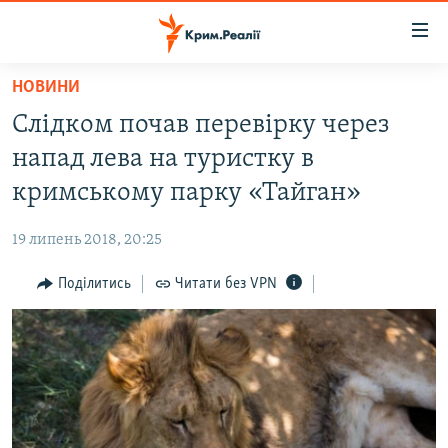
Доступність
посилання
Перейти
НОВИНИ
до
НОВИНИ
Слідком почав перевірку через
основного
ВОДА.КРИМ
матеріалу
напад лева на туристку в
ВІДЕО ТА ФОТО
Перейти
кримському парку «Тайган»
до
ПОЛІТИКА
основної
19 липень 2018, 20:25
БЛОГИ
навігації
Перейти
Поділитись
Читати без VPN
ПОГЛЯД
до
ІНТЕРВ'Ю
пошуку
ВСЕ ЗА ДЕНЬ
СПЕЦПРОЕКТИ
ЯК ОБІЙТИ БЛОКУВАННЯ
ДЕПОРТАЦІЯ