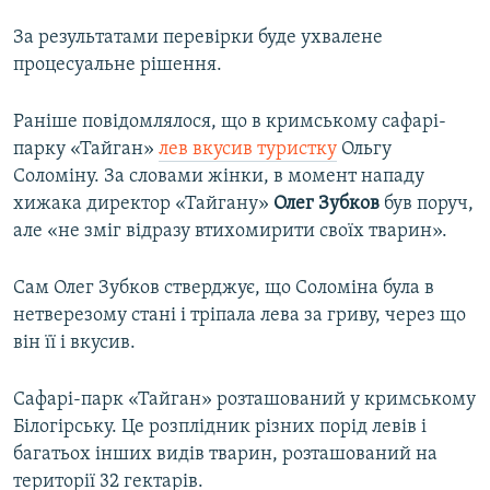
За результатами перевірки буде ухвалене
процесуальне рішення.
Раніше повідомлялося, що в кримському сафарі-
парку «Тайган»
лев вкусив туристку
Ольгу
Соломіну. За словами жінки, в момент нападу
хижака директор «Тайгану»
Олег Зубков
був поруч,
але «не зміг відразу втихомирити своїх тварин».
Сам Олег Зубков стверджує, що Соломіна була в
нетверезому стані і тріпала лева за гриву, через що
він її і вкусив.
Сафарі-парк «Тайган» розташований у кримському
Білогірську. Це розплідник різних порід левів і
багатьох інших видів тварин, розташований на
території 32 гектарів.