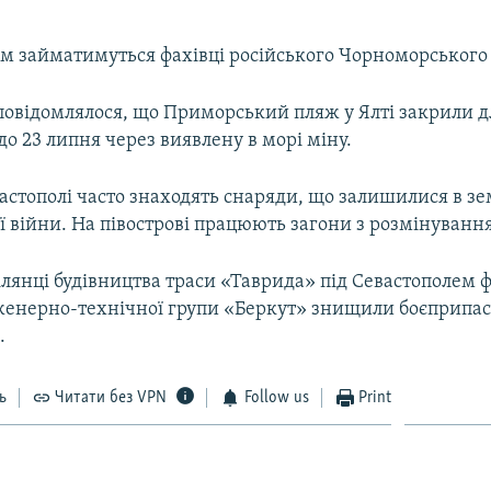
м займатимуться фахівці російського Чорноморського 
повідомлялося, що Приморський пляж у Ялті закрили д
до 23 липня через виявлену в морі міну.
астополі часто знаходять снаряди, що залишилися в зем
ої війни. На півострові працюють загони з розмінування
ілянці будівництва траси «Таврида» під Севастополем ф
нженерно-технічної групи «Беркут» знищили боєприпаси
.
ь
Читати без VPN
Follow us
Print