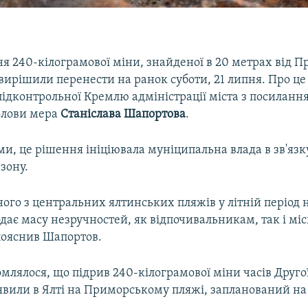
 240-кілограмової міни, знайденої в 20 метрах від 
 вирішили перенести на ранок суботи, 21 липня. Про це
підконтрольної Кремлю адміністрації міста з посиланн
олови мера
Станіслава Шапортова
.
ми, це рішення ініціювала муніципальна влада в зв'язк
зону.
ого з центральних ялтинських пляжів у літній період н
одає масу незручностей, як відпочивальникам, так і мі
пояснив Шапортов.
млялося, що підрив 240-кілограмової міни часів Другої
явили в Ялті на Приморському пляжі, запланований на