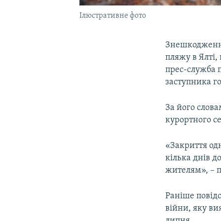
Ілюстративне фото
Знешкодження
пляжу в Ялті,
прес-служба 
заступника г
За його слова
курортного се
«Закриття одн
кілька днів д
жителям», – 
Раніше повідо
війни, яку ви
липня.