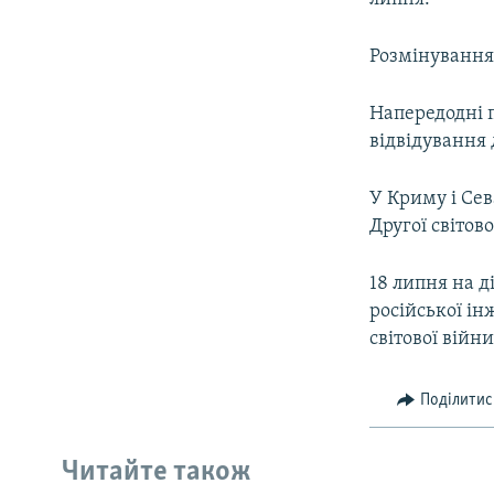
Розмінування
Напередодні 
відвідування 
У Криму і Сев
Другої світов
18 липня на д
російської і
світової війни
Поділитис
Читайте також