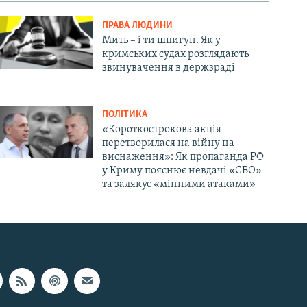
ПРАВА ЛЮДИНИ
Мить – і ти шпигун. Як у
кримських судах розглядають
звинувачення в держзраді
ПОЛІТИКА
«Короткострокова акція
перетворилася на війну на
виснаження»: Як пропаганда РФ
у Криму пояснює невдачі «СВО»
та залякує «мінними атаками»