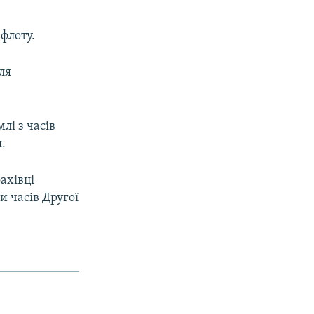
флоту.
ля
лі з часів
.
ахівці
 часів Другої