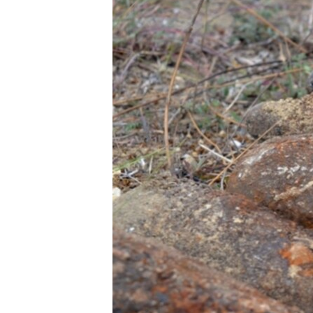
ВІДЕОУРОКИ «ELIFBE»
СВІДЧЕННЯ ОКУПАЦІЇ
УКРАЇНСЬКА ПРОБЛЕМА КРИМУ
ІНФОГРАФІКА