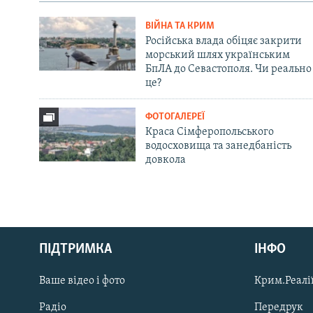
ВІЙНА ТА КРИМ
Російська влада обіцяє закрити
морський шлях українським
БпЛА до Севастополя. Чи реально
це?
ФОТОГАЛЕРЕЇ
Краса Сімферопольського
водосховища та занедбаність
довкола
Русский
ПІДТРИМКА
ІНФО
Qırımtatar
Ваше відео і фото
Крим.Реалії
ДОЛУЧАЙСЯ!
Радіо
Передрук