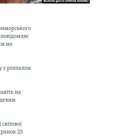
Приморського
 повідомляє
ям на
у з розпалом
авіть на
сцевим
 світової
 ранок 23