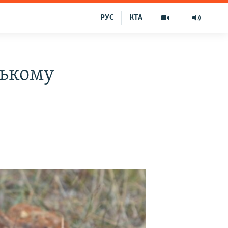
РУС
КТА
ському