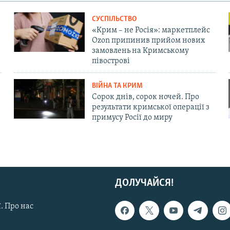
СУСПІЛЬСТВО
«Крим – не Росія»: маркетплейс
Ozon припинив прийом нових
замовлень на Кримському
півострові
ВІЙНА ТА КРИМ
Сорок днів, сорок ночей. Про
результати кримської операції з
примусу Росії до миру
ДОЛУЧАЙСЯ!
. Про нас