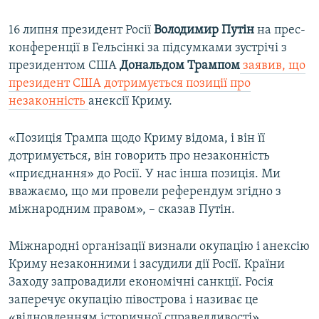
16 липня президент Росії
Володимир Путін
на прес-
конференції в Гельсінкі за підсумками зустрічі з
президентом США
Дональдом Трампом
заявив, що
президент США дотримується позиції про
незаконність
анексії Криму.
«Позиція Трампа щодо Криму відома, і він її
дотримується, він говорить про незаконність
«приєднання» до Росії. У нас інша позиція. Ми
вважаємо, що ми провели референдум згідно з
міжнародним правом», – сказав Путін.
Міжнародні організації визнали окупацію і анексію
Криму незаконними і засудили дії Росії. Країни
Заходу запровадили економічні санкції. Росія
заперечує окупацію півострова і називає це
«відновленням історичної справедливості».