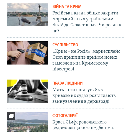
ВІЙНА ТА КРИМ
Російська влада обіцяє закрити
морський шлях українським
БпЛА до Севастополя. Чи реально
це?
СУСПІЛЬСТВО
«Крим – не Росія»: маркетплейс
Ozon припинив прийом нових
замовлень на Кримському
півострові
ПРАВА ЛЮДИНИ
Мить – і ти шпигун. Як у
кримських судах розглядають
звинувачення в держзраді
ФОТОГАЛЕРЕЇ
Краса Сімферопольського
водосховища та занедбаність