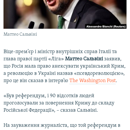
ВІДЕОУРОКИ «ELIFBE»
Русский
СВІДЧЕННЯ ОКУПАЦІЇ
Qırımtatar
УКРАЇНСЬКА ПРОБЛЕМА КРИМУ
Маттео Сальвіні
ДОЛУЧАЙСЯ!
ІНФОГРАФІКА
Віце-прем’єр і міністр внутрішніх справ Італії та
глава правої партії «Ліга»
Маттео Сальвіні
заявив,
Усі сайти RFE/RL
що Росія мала право анексувати український Крим,
а революцію в Україні назвав «псевдореволюцією»,
про це він сказав в інтерв’ю
The Washington Post
.
«Був референдум, і 90 відсотків людей
проголосували за повернення Криму до складу
Російської Федерації», – сказав Сальвіні.
На зауваження журналіста, що той референдум в