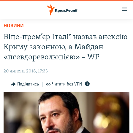
Доступність
посилання
Перейти
НОВИНИ
до
НОВИНИ
Віце-прем’єр Італії назвав анексію
основного
ВОДА.КРИМ
матеріалу
Криму законною, а Майдан
ВІДЕО ТА ФОТО
Перейти
«псевдореволюцією» – WP
до
ПОЛІТИКА
основної
20 липень 2018, 17:33
БЛОГИ
навігації
Перейти
Поділитись
Читати без VPN
ПОГЛЯД
до
ІНТЕРВ'Ю
пошуку
ВСЕ ЗА ДЕНЬ
СПЕЦПРОЕКТИ
ЯК ОБІЙТИ БЛОКУВАННЯ
ДЕПОРТАЦІЯ