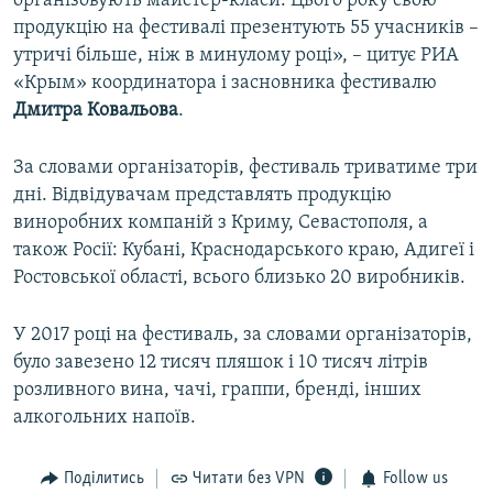
організовують майстер-класи. Цього року свою
продукцію на фестивалі презентують 55 учасників –
утричі більше, ніж в минулому році», – цитує РИА
«Крым» координатора і засновника фестивалю
Дмитра Ковальова
.
За словами організаторів, фестиваль триватиме три
дні. Відвідувачам представлять продукцію
виноробних компаній з Криму, Севастополя, а
також Росії: Кубані, Краснодарського краю, Адигеї і
Ростовської області, всього близько 20 виробників.
У 2017 році на фестиваль, за словами організаторів,
було завезено 12 тисяч пляшок і 10 тисяч літрів
розливного вина, чачі, граппи, бренді, інших
алкогольних напоїв.
Поділитись
Читати без VPN
Follow us