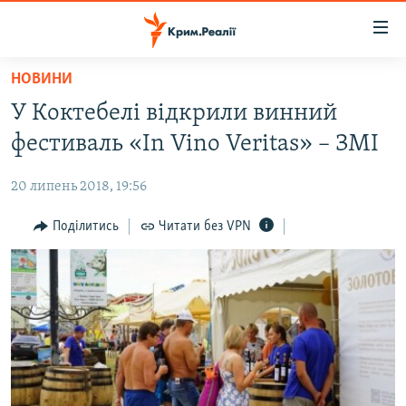
Доступність
посилання
Перейти
НОВИНИ
до
НОВИНИ
У Коктебелі відкрили винний
основного
ВОДА.КРИМ
матеріалу
фестиваль «In Vino Veritas» – ЗМІ
ВІДЕО ТА ФОТО
Перейти
до
20 липень 2018, 19:56
ПОЛІТИКА
основної
БЛОГИ
Поділитись
Читати без VPN
навігації
Перейти
ПОГЛЯД
до
ІНТЕРВ'Ю
пошуку
ВСЕ ЗА ДЕНЬ
СПЕЦПРОЕКТИ
ЯК ОБІЙТИ БЛОКУВАННЯ
ДЕПОРТАЦІЯ