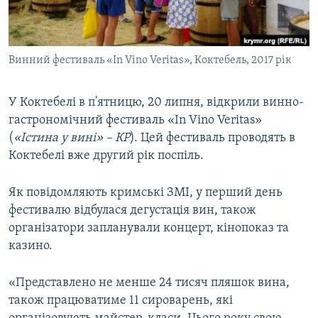
ВІДЕОУРОКИ «ELIFBE»
Русский
СВІДЧЕННЯ ОКУПАЦІЇ
Qırımtatar
Винний фестиваль «In Vino Veritas», Коктебель, 2017 рік
УКРАЇНСЬКА ПРОБЛЕМА КРИМУ
ДОЛУЧАЙСЯ!
ІНФОГРАФІКА
У Коктебелі в п'ятницю, 20 липня, відкрили винно-
гастрономічний фестиваль «In Vino Veritas»
(
«Істина у вині» – КР
). Цей фестиваль проводять в
Усі сайти RFE/RL
Коктебелі вже другий рік поспіль.
Як повідомляють кримські ЗМІ, у перший день
фестивалю відбулася дегустація вин, також
організатори запланували концерт, кінопоказ та
казино.
«Представлено не менше 24 тисяч пляшок вина,
також працюватиме 11 сироварень, які