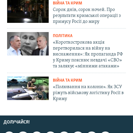
ВІЙНА ТА КРИМ
Сорок днів, сорок ночей. Про
результати кримської операції з
примусу Росії до миру
ПОЛІТИКА
«Короткострокова акція
перетворилася на війну на
виснаження»: Як пропаганда РФ
у Криму пояснює невдачі «СВО»
та залякує «мінними атаками»
ВІЙНА ТА КРИМ
«Полювання на колони». Як ЗСУ
ріжуть військову логістику Росії в
Криму
ДОЛУЧАЙСЯ!