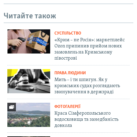
Читайте також
СУСПІЛЬСТВО
«Крим – не Росія»: маркетплейс
Ozon припинив прийом нових
замовлень на Кримському
півострові
ПРАВА ЛЮДИНИ
Мить – і ти шпигун. Як у
кримських судах розглядають
звинувачення в держзраді
ФОТОГАЛЕРЕЇ
Краса Сімферопольського
водосховища та занедбаність
довкола