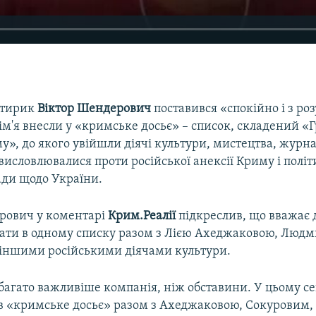
атирик
Віктор Шендерович
поставився «спокійно і з ро
 ім'я внесли у «кримське досьє» – список, складений 
», до якого увійшли діячі культури, мистецтва, журна
 висловлювалися проти російської анексії Криму і полі
ади щодо України.
рович у коментарі
Крим.Реалії
підкреслив, що вважає д
вати в одному списку разом з Лією Ахеджаковою, Люд
 іншими російськими діячами культури.
багато важливіше компанія, ніж обставини. У цьому се
в «кримське досьє» разом з Ахеджаковою, Сокуровим, 