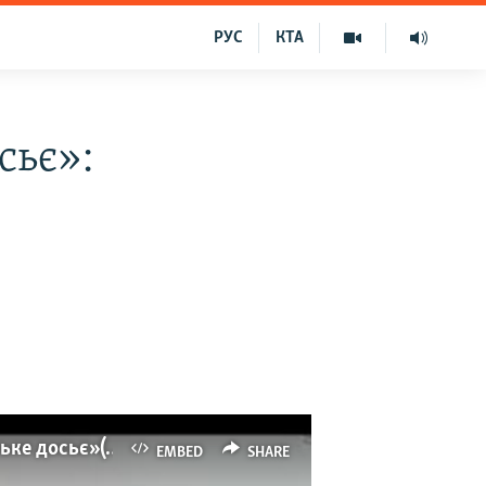
РУС
КТА
сьє»:
Мені від цього тільки щастя – сатирик Шендерович про внесення його імені у «кримське досьє» (відео)
EMBED
SHARE