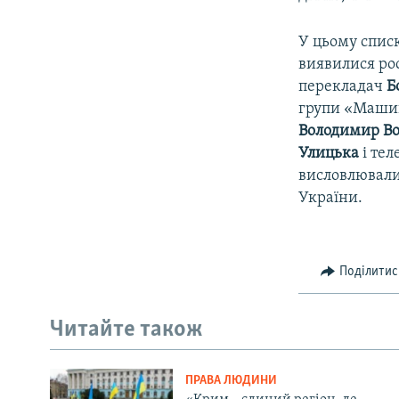
У цьому списк
виявилися ро
перекладач
Б
групи «Маши
Володимир В
Улицька
і тел
висловлювалис
України.
Поділитис
Читайте також
ПРАВА ЛЮДИНИ