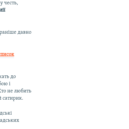
у честь,
лії
 раніше давно
список
жать до
бою і
Хто не любить
й сатирик.
дські
мадських