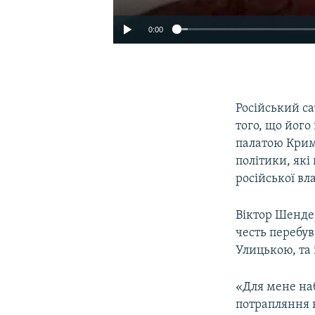
0:00
Російський с
того, що його
палатою Криму
політики, які
російської вл
Віктор Шенде
честь перебу
Улицькою, та
«Для мене на
потрапляння 