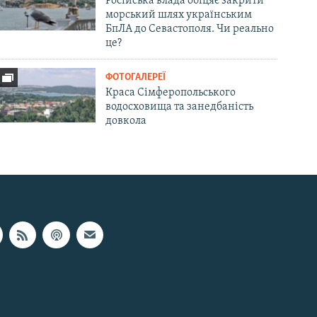
Російська влада обіцяє закрити
морський шлях українським
БпЛА до Севастополя. Чи реально
це?
ФОТОГАЛЕРЕЇ
Краса Сімферопольського
водосховища та занедбаність
довкола