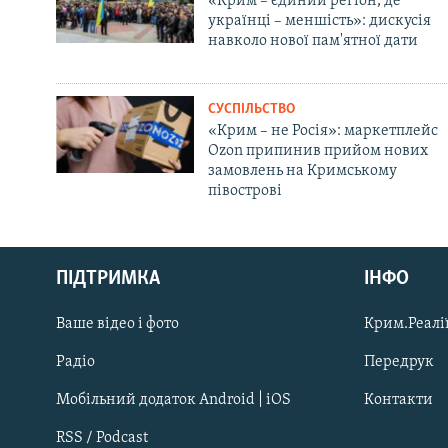
«Крим – єдиний регіон, де
українці – меншість»: дискусія
навколо нової пам'ятної дати
СУСПІЛЬСТВО
«Крим – не Росія»: маркетплейс
Ozon припинив прийом нових
замовлень на Кримському
півострові
Русский
ПІДТРИМКА
ІНФО
Qırımtatar
Ваше відео і фото
Крим.Реалії
ДОЛУЧАЙСЯ!
Радіо
Передрук
Мобільний додаток Android | iOS
Контакти
RSS / Podcast