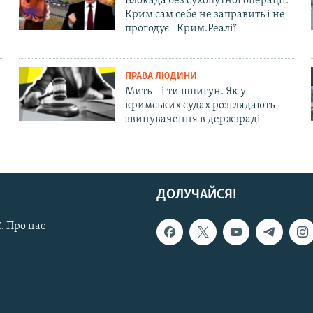
Блокада без сухопутної операції:
Крим сам себе не заправить і не
прогодує | Крим.Реалії
ПРАВА ЛЮДИНИ
Мить – і ти шпигун. Як у
кримських судах розглядають
звинувачення в держзраді
ДОЛУЧАЙСЯ!
. Про нас