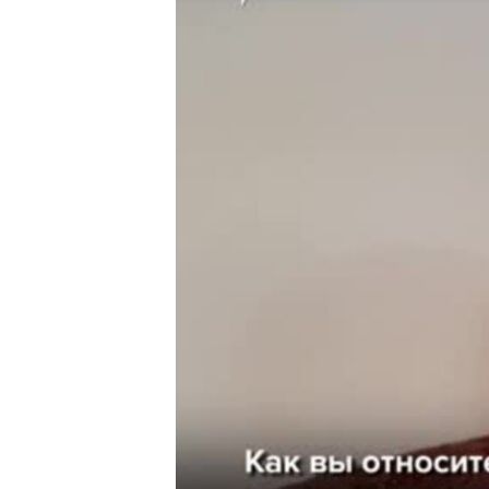
ВІДЕОУРОКИ «ELIFBE»
СВІДЧЕННЯ ОКУПАЦІЇ
УКРАЇНСЬКА ПРОБЛЕМА КРИМУ
ІНФОГРАФІКА