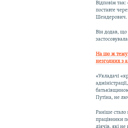
Відповім так:
поставте чере
Шендерович.
Він додав, що
застосовувалас
На цю ж тему
незгодних з 
«Укладачі «кр
адміністрації
батьківщиною.
Путіна, не лю
Раніше стало 
працівники по
діячів, які н