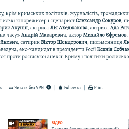
у, крім кримських політиків, журналістів, громадських
сійські кінорежисер і сценарист
Олександр Сокуров
, п
орис Акунін
, актриса
Лія Ахеджакова
, актриса
Ада Рог
на часу»
Андрій Макаревич
, актор
Михайло Єфремов
,
ойнович
, сатирик
Віктор Шендерович
, письменниця
Л
еведуча, екс-кандидат в президенти Росії
Ксенія Собча
я проти російської анексії Криму і політики російськ
ь
Читати без VPN
Follow us
Print
ВІДЕО