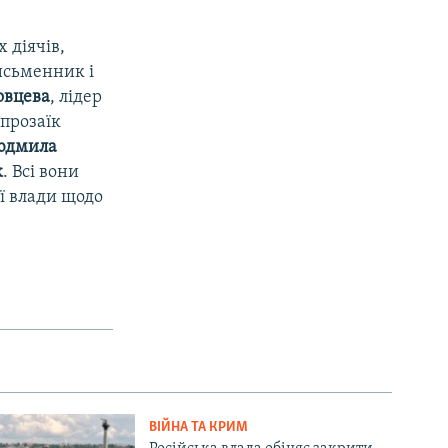
 діячів,
исьменник і
овцева
, лідер
 прозаїк
юдмила
к
. Всі вони
ої влади щодо
ВІЙНА ТА КРИМ