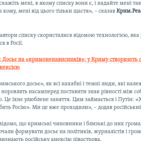
 скажіть мені, в якому списку вони є, і надайте мені так
з кому, мені від цього тільки щастя», – сказав
Крим.Реа
 автори списку скористалися відомою технологією, яка
я в Росії.
: Досьє на «кримоненависників»: у Криму створюють 
анексією
имського досьє», як всі нахабні і темні люди, які нале
, норовлять насамперед поставити знак рівності між со
 Це їхнє улюблене заняття. Цим займається і Путін: «
бить Росію». Ми це вже проходили», – додав російськи
відомо, що кримські чиновники і близькі до них грома
чали формувати досьє на політиків, журналістів і гро
е визнають російську анексію півострова.