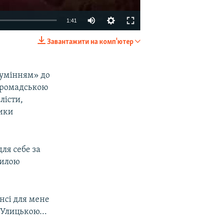
1:41
Завантажити на комп'ютер
EMBED
SHARE
зумінням» до
«Громадською
лісти,
тики
ля себе за
милою
нсі для мене
Улицькою...