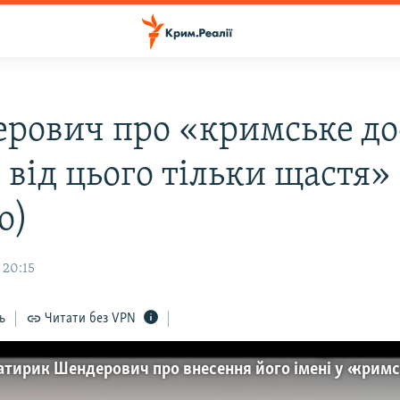
рович про «кримське до
 від цього тільки щастя»
о)
 20:15
ь
Читати без VPN