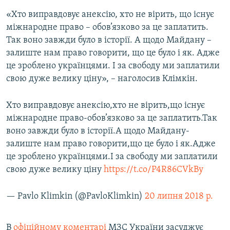
«Хто виправдовує анексію, хто не вірить, що існує
міжнародне право – обов’язково за це заплатить.
Так воно завжди було в історії. А щодо Майдану –
залиште нам право говорити, що це було і як. Адже
це зроблено українцями. І за свободу ми заплатили
свою дуже велику ціну», – наголосив Клімкін.
Хто виправдовує анексію,хто не вірить,що існує
міжнародне право-обов’язково за це заплатить.Так
воно завжди було в історії.А щодо Майдану-
залиште нам право говорити,що це було і як.Адже
це зроблено українцями.І за свободу ми заплатили
свою дуже велику ціну
https://t.co/P4R86CVkBy
— Pavlo Klimkin (@PavloKlimkin)
20 липня 2018 р.
В
офіційному коментарі
МЗС України засуджує