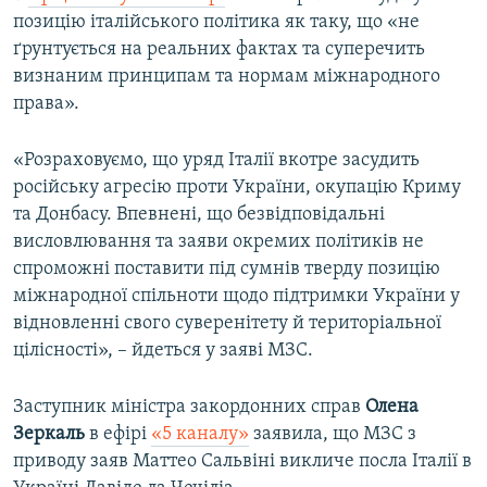
позицію італійського політика як таку, що «не
ґрунтується на реальних фактах та суперечить
визнаним принципам та нормам міжнародного
права».
«Розраховуємо, що уряд Італії вкотре засудить
російську агресію проти України, окупацію Криму
та Донбасу. Впевнені, що безвідповідальні
висловлювання та заяви окремих політиків не
спроможні поставити під сумнів тверду позицію
міжнародної спільноти щодо підтримки України у
відновленні свого суверенітету й територіальної
цілісності», – йдеться у заяві МЗС.
Заступник міністра закордонних справ
Олена
Зеркаль
в ефірі
«5 каналу»
заявила, що МЗС з
приводу заяв Маттео Сальвіні викличе посла Італії в