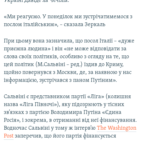
Україні Давіде ла Чечіліа.
«Ми реагуємо. У понеділок ми зустрічатимемося з
послом італійським», – сказала Зеркаль
При цьому вона зазначила, що посол Італії – «дуже
приємна людина» і він «не може відповідати за
слова своїх політиків, особливо з огляду на те, що
цей політик (М.Сальвіні – ред.) їздив до Криму,
щойно повернувся з Москви, де, за наявною у нас
інформацією, зустрічався з паном Путіним».
Сальвіні є представником партії «Ліга» (колишня
назва «Ліга Півночі»), яку підозрюють у тісних
зв’язках з партією Володимира Путіна «Єдина
Росія», і зокрема, в отриманні від неї фінансування.
Водночас Сальвіні у тому ж інтерв’ю
The Washington
Post
заперечив, що його партія фінансується