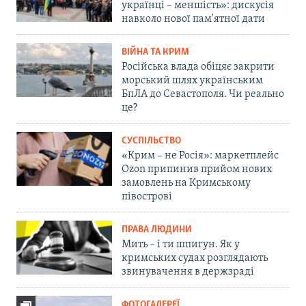
українці – меншість»: дискусія
навколо нової пам'ятної дати
ВІЙНА ТА КРИМ
Російська влада обіцяє закрити
морський шлях українським
БпЛА до Севастополя. Чи реально
це?
СУСПІЛЬСТВО
«Крим – не Росія»: маркетплейс
Ozon припинив прийом нових
замовлень на Кримському
півострові
ПРАВА ЛЮДИНИ
Мить – і ти шпигун. Як у
кримських судах розглядають
звинувачення в держзраді
ФОТОГАЛЕРЕЇ