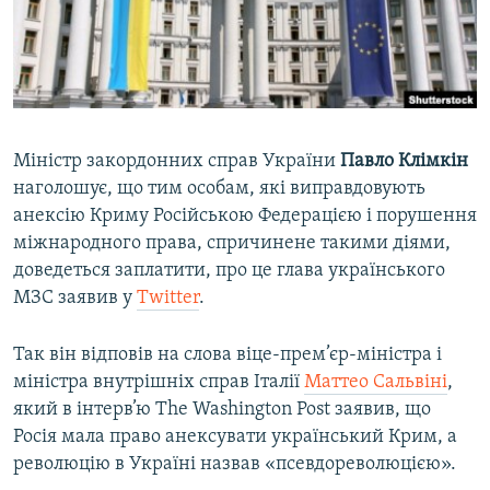
ВІДЕОУРОКИ «ELIFBE»
Русский
СВІДЧЕННЯ ОКУПАЦІЇ
Qırımtatar
УКРАЇНСЬКА ПРОБЛЕМА КРИМУ
ДОЛУЧАЙСЯ!
ІНФОГРАФІКА
Міністр закордонних справ України
Павло Клімкін
наголошує, що тим особам, які виправдовують
анексію Криму Російською Федерацією і порушення
Усі сайти RFE/RL
міжнародного права, спричинене такими діями,
доведеться заплатити, про це глава українського
МЗС заявив у
Twitter
.
Так він відповів на слова віце-прем’єр-міністра і
міністра внутрішніх справ Італії
Маттео Сальвіні
,
який в інтерв’ю The Washington Post заявив, що
Росія мала право анексувати український Крим, а
революцію в Україні назвав «псевдореволюцією».