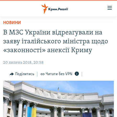
Доступність
посилання
Перейти
НОВИНИ
до
НОВИНИ
В МЗС України відреагували на
основного
ВОДА.КРИМ
матеріалу
заяву італійського міністра щодо
ВІДЕО ТА ФОТО
Перейти
«законності» анексії Криму
до
ПОЛІТИКА
основної
20 липень 2018, 20:58
БЛОГИ
навігації
Перейти
Поділитись
Читати без VPN
ПОГЛЯД
до
ІНТЕРВ'Ю
пошуку
ВСЕ ЗА ДЕНЬ
СПЕЦПРОЕКТИ
ЯК ОБІЙТИ БЛОКУВАННЯ
ДЕПОРТАЦІЯ