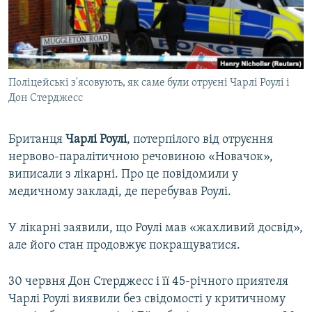
ВІДЕОУРОКИ «ELIFBE»
Русский
СВІДЧЕННЯ ОКУПАЦІЇ
Qırımtatar
УКРАЇНСЬКА ПРОБЛЕМА КРИМУ
Поліцейські з'ясовують, як саме були отруєні Чарлі Роулі і
ДОЛУЧАЙСЯ!
ІНФОГРАФІКА
Дон Стерджесс
Британця
Чарлі Роулі
, потерпілого від отруєння
Усі сайти RFE/RL
нервово-паралітичною речовиною «Новачок»,
виписали з лікарні. Про це повідомили у
медичному закладі, де перебував Роулі.
У лікарні заявили, що Роулі мав «жахливий досвід»,
але його стан продовжує покращуватися.
30 червня Дон Стерджесс і її 45-річного приятеля
Чарлі Роулі виявили без свідомості у критичному