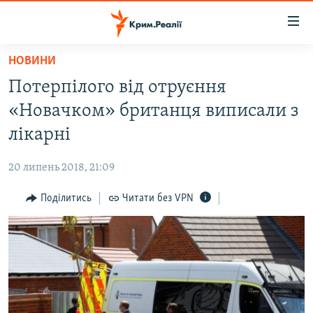
Доступність
посилання
Перейти
НОВИНИ
до
НОВИНИ
Потерпілого від отруєння
основного
ВОДА.КРИМ
матеріалу
«Новачком» британця виписали з
ВІДЕО ТА ФОТО
Перейти
лікарні
до
ПОЛІТИКА
основної
20 липень 2018, 21:09
БЛОГИ
навігації
Перейти
Поділитись
Читати без VPN
ПОГЛЯД
до
ІНТЕРВ'Ю
пошуку
ВСЕ ЗА ДЕНЬ
СПЕЦПРОЕКТИ
ЯК ОБІЙТИ БЛОКУВАННЯ
ДЕПОРТАЦІЯ