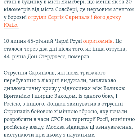
стані в будинку в місті Еймсбері, що менш як за 20
кілометрів від міста Солсбері, де нервовим агентом
у березні
отруїли Сергія Скрипаля і його дочку
Юлію.
10 липня 45-річний Чарлі Роулі
опритомнів.
Це
сталося через два дні після того, як інша отруєна,
44-річна Дон Стерджесс, померла.
Отруєння Скрипалів, які після тривалого
перебування в лікарні видужали, викликало
дипломатичну кризу у відносинах між Великою
Британією і ширше Заходом, із одного боку, і
Росією, з іншого. Лондон звинуватив в отруєнні
Скрипалів бойовою хімічною зброєю, яку почали
розробляти в часи СРСР на території Росії, нинішню
російську владу. Москва відкидає ці звинувачення,
виступаючи при цьому з плутаними