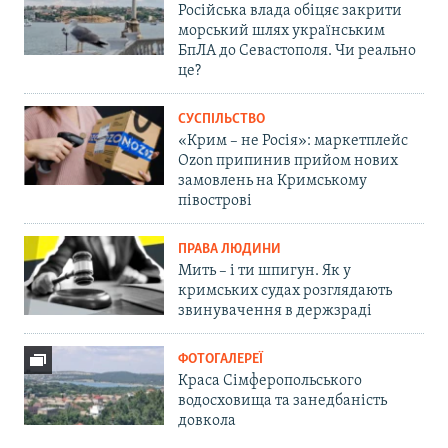
Російська влада обіцяє закрити
морський шлях українським
БпЛА до Севастополя. Чи реально
це?
СУСПІЛЬСТВО
«Крим – не Росія»: маркетплейс
Ozon припинив прийом нових
замовлень на Кримському
півострові
ПРАВА ЛЮДИНИ
Мить – і ти шпигун. Як у
кримських судах розглядають
звинувачення в держзраді
ФОТОГАЛЕРЕЇ
Краса Сімферопольського
водосховища та занедбаність
довкола