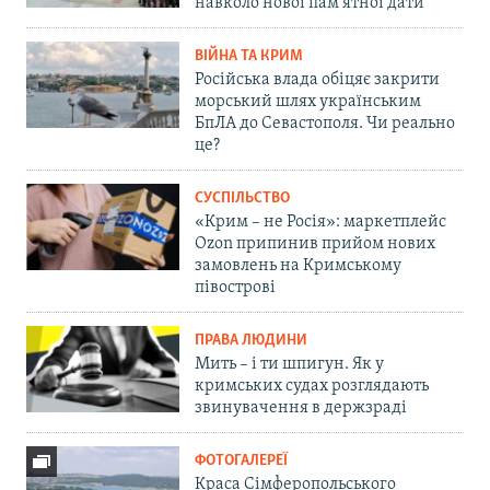
навколо нової пам'ятної дати
ВІЙНА ТА КРИМ
Російська влада обіцяє закрити
морський шлях українським
БпЛА до Севастополя. Чи реально
це?
СУСПІЛЬСТВО
«Крим – не Росія»: маркетплейс
Ozon припинив прийом нових
замовлень на Кримському
півострові
ПРАВА ЛЮДИНИ
Мить – і ти шпигун. Як у
кримських судах розглядають
звинувачення в держзраді
ФОТОГАЛЕРЕЇ
Краса Сімферопольського