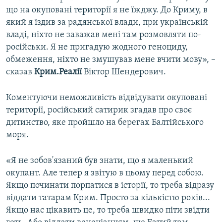
що на окуповані території я не їжджу. До Криму, в
який я їздив за радянської влади, при українській
владі, ніхто не заважав мені там розмовляти по-
російськи. Я не пригадую жодного геноциду,
обмеження, ніхто не змушував мене вчити мову», –
сказав
Крим.Реалії
Віктор Шендерович.
Коментуючи неможливість відвідувати окуповані
території, російський сатирик згадав про своє
дитинство, яке пройшло на берегах Балтійського
моря.
«Я не зобов'язаний був знати, що я маленький
окупант. Але тепер я звітую в цьому перед собою.
Якщо починати порпатися в історії, то треба відразу
віддати татарам Крим. Просто за кількістю років...
Якщо нас цікавить це, то треба швидко піти звідти