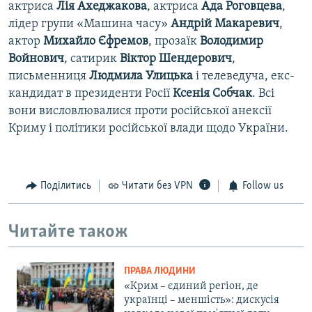
актриса
Лія Ахеджакова
, актриса
Ада Роговцева
,
лідер групи «Машина часу»
Андрій Макаревич
,
актор
Михайло Єфремов
, прозаїк
Володимир
Войнович
, сатирик
Віктор Шендерович
,
письменниця
Людмила Улицька
і телеведуча, екс-
кандидат в президенти Росії
Ксенія Собчак
. Всі
вони висловлювалися проти російської анексії
Криму і політики російської влади щодо України.
Поділитись
Читати без VPN
Follow us
Читайте також
ПРАВА ЛЮДИНИ
«Крим – єдиний регіон, де
українці – меншість»: дискусія