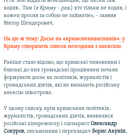
геть. Або віддати венеціанцям, ще Батий там
ходив.. Там (
в Криму – ред
.) хто тільки не ходив, і
кожен просив за собою не займати», – заявив
Віктор Шендерович.
На цю ж тему: Досьє на «кримоненависників»: у
Криму створюють список незгодних з анексією
Раніше стало відомо, що кримські чиновники і
близькі до них громадські працівники почали
формувати досьє на політиків, журналістів і
громадських діячів, які не визнають російську
анексію півострова.
У цьому списку, крім кримських політиків,
журналістів, громадських діячів, виявилися
російські кінорежисер і сценарист
Олександр
Сокуров
, письменник і перекладач
Борис Акунін
,