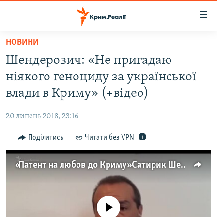
Доступність
посилання
Перейти
НОВИНИ
до
НОВИНИ
Шендерович: «Не пригадаю
основного
ВОДА.КРИМ
матеріалу
ніякого геноциду за української
ВІДЕО ТА ФОТО
Перейти
влади в Криму» (+відео)
до
ПОЛІТИКА
основної
20 липень 2018, 23:16
БЛОГИ
навігації
Перейти
Поділитись
Читати без VPN
ПОГЛЯД
до
ІНТЕРВ'Ю
пошуку
«Патент на любов до Криму» Сатирик Шендерович про ситуацію на півострові (відео)
ВСЕ ЗА ДЕНЬ
СПЕЦПРОЕКТИ
No media source currently available
ЯК ОБІЙТИ БЛОКУВАННЯ
ДЕПОРТАЦІЯ