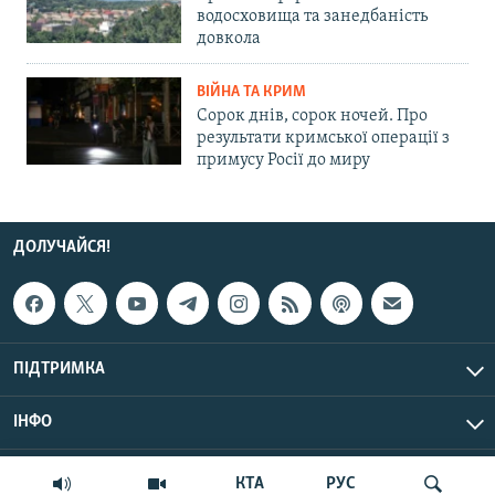
водосховища та занедбаність
довкола
ВІЙНА ТА КРИМ
Сорок днів, сорок ночей. Про
результати кримської операції з
примусу Росії до миру
ДОЛУЧАЙСЯ!
ПІДТРИМКА
ІНФО
© Крим.Реалії, 2026 | Усі права застережено.
КТА
РУС