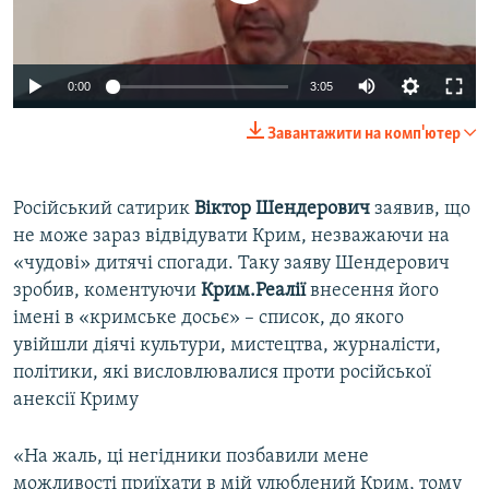
ВІДЕОУРОКИ «ELIFBE»
Русский
СВІДЧЕННЯ ОКУПАЦІЇ
Qırımtatar
0:00
3:05
УКРАЇНСЬКА ПРОБЛЕМА КРИМУ
Завантажити на комп'ютер
ДОЛУЧАЙСЯ!
ІНФОГРАФІКА
Російський сатирик
Віктор Шендерович
заявив, що
не може зараз відвідувати Крим, незважаючи на
Усі сайти RFE/RL
«чудові» дитячі спогади. Таку заяву Шендерович
зробив, коментуючи
Крим.Реалії
внесення його
імені в «кримське досьє» – список, до якого
увійшли діячі культури, мистецтва, журналісти,
політики, які висловлювалися проти російської
анексії Криму
«На жаль, ці негідники позбавили мене
можливості приїхати в мій улюблений Крим, тому