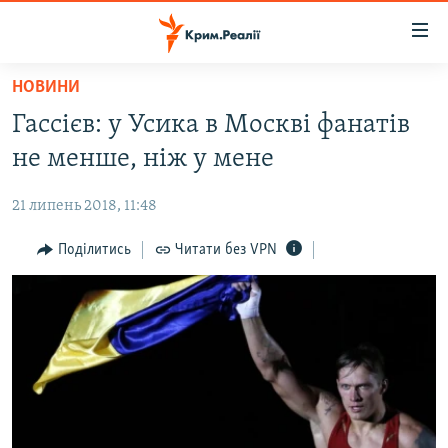
Доступність
посилання
Перейти
НОВИНИ
до
НОВИНИ
Гассієв: у Усика в Москві фанатів
основного
ВОДА.КРИМ
матеріалу
не менше, ніж у мене
ВІДЕО ТА ФОТО
Перейти
до
21 липень 2018, 11:48
ПОЛІТИКА
основної
БЛОГИ
Поділитись
Читати без VPN
навігації
Перейти
ПОГЛЯД
до
ІНТЕРВ'Ю
пошуку
ВСЕ ЗА ДЕНЬ
СПЕЦПРОЕКТИ
ЯК ОБІЙТИ БЛОКУВАННЯ
ДЕПОРТАЦІЯ