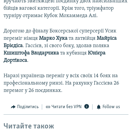
вручають звитяжцеві поєдинку двох найсильніших
бійців вагової категорії. Крім того, тріумфатор
турніру отримає Кубок Мохаммеда Алі.
Дорогою до фіналу Боксерської суперсерії Усик
переміг німця
Марко Хука
та латвійця
Майріса
Брієдіса
. Гассієв, зі свого боку, здолав поляка
Кшиштофа Влодарчика
та кубинця
Юнієра
Дортікоса
.
Наразі українець переміг у всіх своїх 14 боях на
професіональному ринзі. На рахунку Гассієва 26
перемог у 26 поєдинках.
Поділитись
Читати без VPN
Follow us
Читайте також