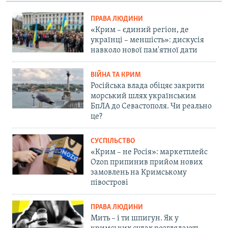
ПРАВА ЛЮДИНИ
«Крим – єдиний регіон, де
українці – меншість»: дискусія
навколо нової пам'ятної дати
ВІЙНА ТА КРИМ
Російська влада обіцяє закрити
морський шлях українським
БпЛА до Севастополя. Чи реально
це?
СУСПІЛЬСТВО
«Крим – не Росія»: маркетплейс
Ozon припинив прийом нових
замовлень на Кримському
півострові
ПРАВА ЛЮДИНИ
Мить – і ти шпигун. Як у