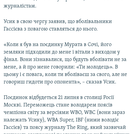
журналістам.
Усик в свою чергу заявив, що вболівальники
Гассієва з повагою ставляться до нього.
«Коли я був на поєдинку Мурата в Сочі, його
земляки підходили до мене і вітали з виходом у
фінал. Вони зізнавалися, що будуть вболівати не за
мене, а й про мене говорили: «Ти молодець». В
цьому і є повага, коли ти вболіваєш за свого, але не
говориш гидоти про опонента», – сказав Усик.
Поєдинок відбудеться 21 липня в столиці Росії
Москві. Переможець стане володарем поясів
чемпіона світу за версіями WBO, WBC (вони зараз
належать Усику), WBA Super, IBF (ними володіє
Гассієв) та поясу журналу The Ring, який зазвичай