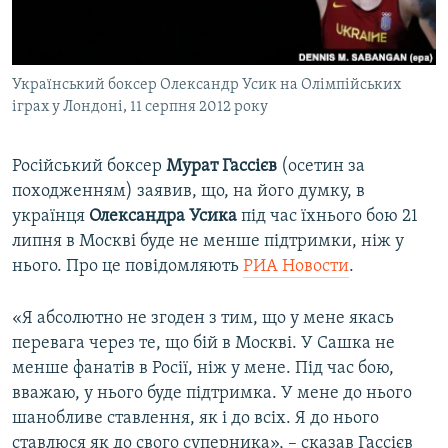
ВІДЕОУРОКИ «ELIFBE»
Русский
СВІДЧЕННЯ ОКУПАЦІЇ
Qırımtatar
Український боксер Олександр Усик на Олімпійських
УКРАЇНСЬКА ПРОБЛЕМА КРИМУ
іграх у Лондоні, 11 серпня 2012 року
ДОЛУЧАЙСЯ!
ІНФОГРАФІКА
Російський боксер
Мурат Гассієв
(осетин за
походженням) заявив, що, на його думку, в
українця
Олександра Усика
під час їхнього бою 21
Усі сайти RFE/RL
липня в Москві буде не менше підтримки, ніж у
нього. Про це повідомляють
РИА Новости
.
«Я абсолютно не згоден з тим, що у мене якась
перевага через те, що бій в Москві. У Сашка не
менше фанатів в Росії, ніж у мене. Під час бою,
вважаю, у нього буде підтримка. У мене до нього
шанобливе ставлення, як і до всіх. Я до нього
ставлюся як до свого суперника», – сказав Гассієв