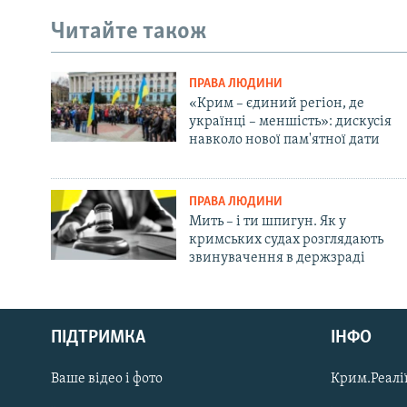
Читайте також
ПРАВА ЛЮДИНИ
«Крим – єдиний регіон, де
українці – меншість»: дискусія
навколо нової пам'ятної дати
ПРАВА ЛЮДИНИ
Мить – і ти шпигун. Як у
кримських судах розглядають
звинувачення в держзраді
Русский
ПІДТРИМКА
ІНФО
Qırımtatar
Ваше відео і фото
Крим.Реалії
ДОЛУЧАЙСЯ!