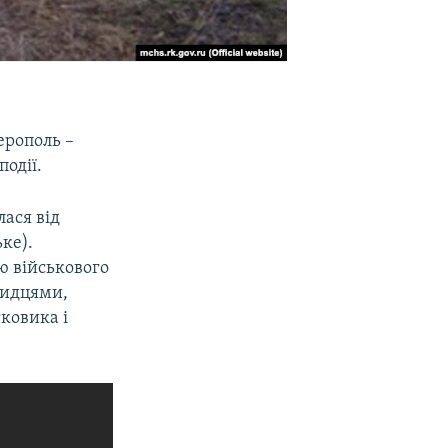
ерополь –
одії.
ася від
ке).
ю військового
евидцями,
ковика і