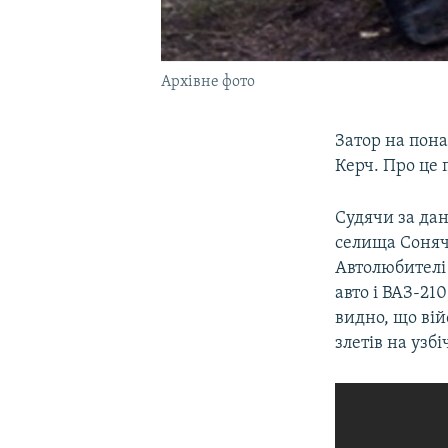
Архівне фото
Затор на пона
Керч. Про це 
Судячи за да
селища Соняч
Автолюбителі
авто і ВАЗ-21
видно, що ві
злетів на узбі