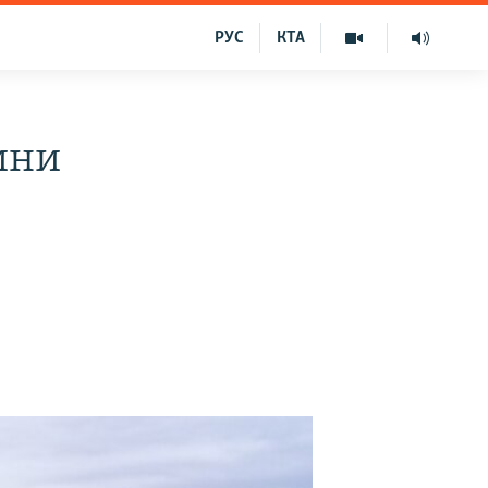
РУС
КТА
ини