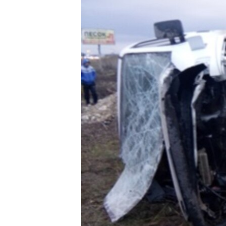
ВІДЕОУРОКИ «ELIFBE»
СВІДЧЕННЯ ОКУПАЦІЇ
УКРАЇНСЬКА ПРОБЛЕМА КРИМУ
ІНФОГРАФІКА