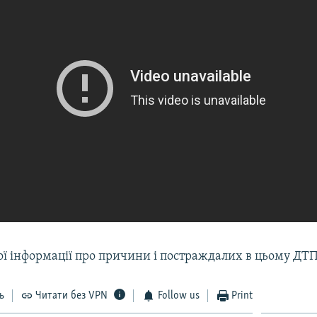
ої інформації про причини і постраждалих в цьому ДТП
ь
Читати без VPN
Follow us
Print