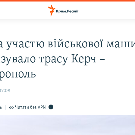
а участю військової маш
зувало трасу Керч –
рополь
17:09
ь
Читати без VPN