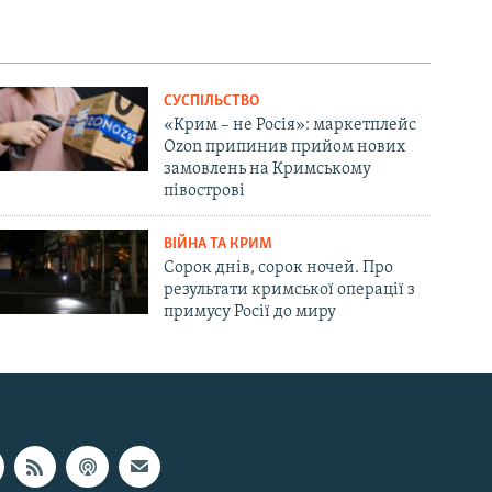
СУСПІЛЬСТВО
«Крим – не Росія»: маркетплейс
Ozon припинив прийом нових
замовлень на Кримському
півострові
ВІЙНА ТА КРИМ
Сорок днів, сорок ночей. Про
результати кримської операції з
примусу Росії до миру