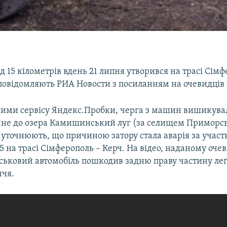
д 15 кілометрів вдень 21 липня утворився на трасі Сімф
повідомляють РИА Новости з посиланням на очевидців п
ними сервісу Яндекс.Пробки, черга з машин вишикувал
не до озера Камишинський луг (за селищем Приморсь
 уточнюють, що причиною затору стала аварія за участ
05 на трасі Сімферополь – Керч. На відео, наданому оч
йськовий автомобіль пошкодив задню праву частину лег
ччя.