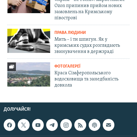
Ozon припинив прийом нових
замовлень на Кримському
півострові
ПРАВА ЛЮДИНИ
Мить – і ти шпигун. Як у
кримських судах розглядають
звинувачення в держзраді
ФОТОГАЛЕРЕЇ
Краса Сімферопольського
водосховища та занедбаність
довкола
ДОЛУЧАЙСЯ!