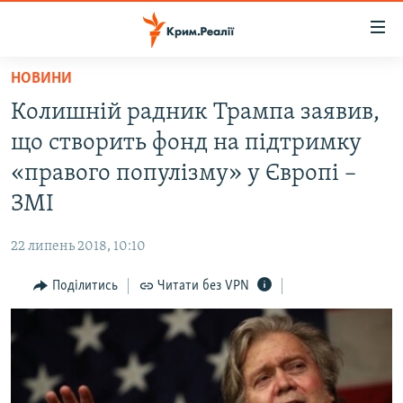
Доступність
посилання
Перейти
НОВИНИ
до
НОВИНИ
Колишній радник Трампа заявив,
основного
ВОДА.КРИМ
матеріалу
що створить фонд на підтримку
ВІДЕО ТА ФОТО
Перейти
«правого популізму» у Європі –
до
ПОЛІТИКА
ЗМІ
основної
БЛОГИ
навігації
22 липень 2018, 10:10
Перейти
ПОГЛЯД
до
Поділитись
Читати без VPN
ІНТЕРВ'Ю
пошуку
ВСЕ ЗА ДЕНЬ
СПЕЦПРОЕКТИ
ЯК ОБІЙТИ БЛОКУВАННЯ
ДЕПОРТАЦІЯ