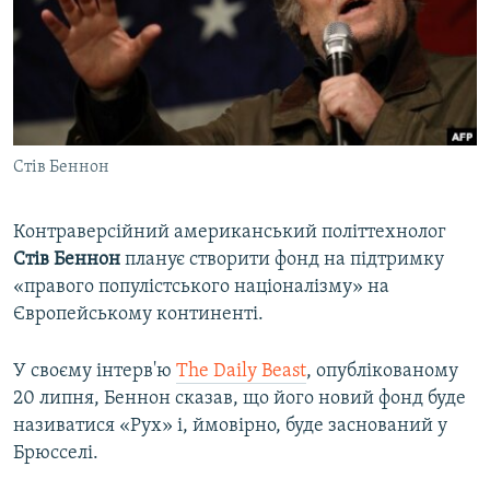
ВІДЕОУРОКИ «ELIFBE»
Русский
СВІДЧЕННЯ ОКУПАЦІЇ
Qırımtatar
УКРАЇНСЬКА ПРОБЛЕМА КРИМУ
ДОЛУЧАЙСЯ!
ІНФОГРАФІКА
Стів Беннон
Контраверсійний американський політтехнолог
Усі сайти RFE/RL
Стів Беннон
планує створити фонд на підтримку
«правого популістського націоналізму» на
Європейському континенті.
У своєму інтерв'ю
The Daily Beast
, опублікованому
20 липня, Беннон сказав, що його новий фонд буде
називатися «Рух» і, ймовірно, буде заснований у
Брюсселі.