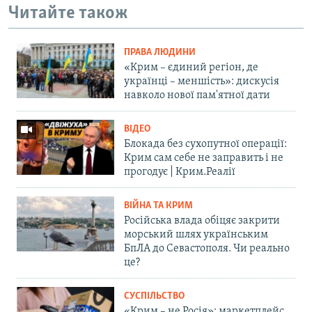
Читайте також
ПРАВА ЛЮДИНИ
«Крим – єдиний регіон, де
українці – меншість»: дискусія
навколо нової пам'ятної дати
ВІДЕО
Блокада без сухопутної операції:
Крим сам себе не заправить і не
прогодує | Крим.Реалії
ВІЙНА ТА КРИМ
Російська влада обіцяє закрити
морський шлях українським
БпЛА до Севастополя. Чи реально
це?
СУСПІЛЬСТВО
«Крим – не Росія»: маркетплейс