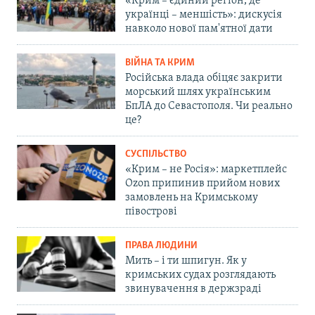
«Крим – єдиний регіон, де
українці – меншість»: дискусія
навколо нової пам'ятної дати
ВІЙНА ТА КРИМ
Російська влада обіцяє закрити
морський шлях українським
БпЛА до Севастополя. Чи реально
це?
СУСПІЛЬСТВО
«Крим – не Росія»: маркетплейс
Ozon припинив прийом нових
замовлень на Кримському
півострові
ПРАВА ЛЮДИНИ
Мить – і ти шпигун. Як у
кримських судах розглядають
звинувачення в держзраді