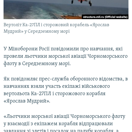
ВІДЕОУРОКИ «ELIFBE»
Русский
СВІДЧЕННЯ ОКУПАЦІЇ
Qırımtatar
Вертоліт Ка-27ПЛ і сторожовий корабель «Ярослав
УКРАЇНСЬКА ПРОБЛЕМА КРИМУ
Мудрий» у Середземному морі
ДОЛУЧАЙСЯ!
ІНФОГРАФІКА
У Міноборони Росії повідомили про навчання, які
провели льотчики морської авіації Чорноморського
флоту в Середземному морі.
Усі сайти RFE/RL
Як повідомляє прес-служба оборонного відомства, в
навчаннях взяли участь екіпажі військового
вертольота Ка-27ПЛ і сторожового корабля
«Ярослав Мудрий».
«Льотчики морської авіації Чорноморського флоту
у взаємодії з екіпажем корабля відпрацювали
завдання зі злетів і посадок на палубу корабля, а