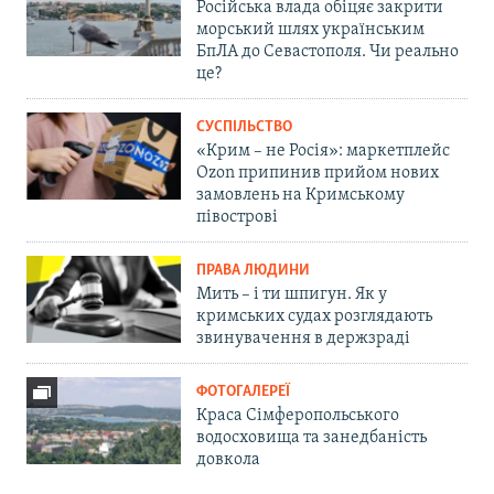
Російська влада обіцяє закрити
морський шлях українським
БпЛА до Севастополя. Чи реально
це?
СУСПІЛЬСТВО
«Крим – не Росія»: маркетплейс
Ozon припинив прийом нових
замовлень на Кримському
півострові
ПРАВА ЛЮДИНИ
Мить – і ти шпигун. Як у
кримських судах розглядають
звинувачення в держзраді
ФОТОГАЛЕРЕЇ
Краса Сімферопольського
водосховища та занедбаність
довкола