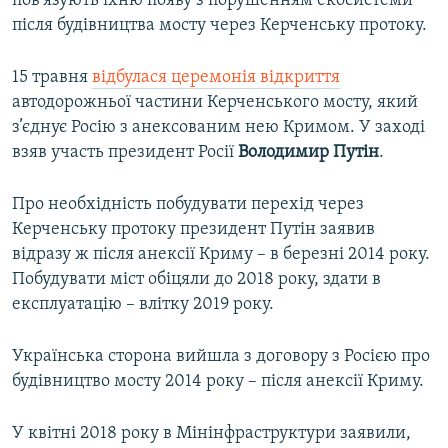
пов'язують їхню появу з порушенням екосистеми
після будівництва мосту через Керченську протоку.
15 травня
відбулася церемонія відкриття
автодорожньої частини Керченського мосту, який
з’єднує Росію з анексованим нею Кримом. У заході
взяв участь президент Росії
Володимир Путін
.
Про необхідність побудувати перехід через
Керченську протоку президент Путін заявив
відразу ж після анексії Криму – в березні 2014 року.
Побудувати міст обіцяли до 2018 року, здати в
експлуатацію – влітку 2019 року.
Українська сторона вийшла з договору з Росією про
будівництво мосту 2014 року – після анексії Криму.
У квітні 2018 року в Мінінфраструктури заявили,