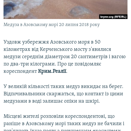
ВІДЕОУРОКИ «ELIFBE»
Русский
СВІДЧЕННЯ ОКУПАЦІЇ
Qırımtatar
Медуза в Азовському морі 20 липня 2018 року
УКРАЇНСЬКА ПРОБЛЕМА КРИМУ
ДОЛУЧАЙСЯ!
ІНФОГРАФІКА
Уздовж узбережжя Азовського моря в 50
кілометрах від Керченського мосту з'явилися
медузи середнім діаметром 20 сантиметрів і вагою
Усі сайти RFE/RL
по два-три кілограми. Про це повідомляє
кореспондент
Крим.Реалії
.
У великій кількості таких медуз викидає на берег.
Відпочивальники скаржаться, що контакт із цими
медузами в воді залишає опіки на шкірі.
Місцеві жителі розповіли кореспондентові, що
раніше в Азовському морі таких медуз не бачили і