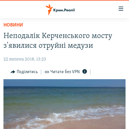
Доступність
посилання
Перейти
НОВИНИ
до
НОВИНИ
Неподалік Керченського мосту
основного
ВОДА.КРИМ
матеріалу
з'явилися отруйні медузи
ВІДЕО ТА ФОТО
Перейти
до
22 липень 2018, 13:23
ПОЛІТИКА
основної
БЛОГИ
Поділитись
Читати без VPN
навігації
Перейти
ПОГЛЯД
до
ІНТЕРВ'Ю
пошуку
ВСЕ ЗА ДЕНЬ
СПЕЦПРОЕКТИ
ЯК ОБІЙТИ БЛОКУВАННЯ
ДЕПОРТАЦІЯ