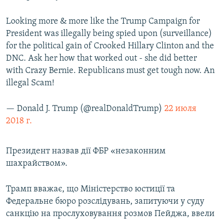
Looking more & more like the Trump Campaign for
President was illegally being spied upon (surveillance)
for the political gain of Crooked Hillary Clinton and the
DNC. Ask her how that worked out - she did better
with Crazy Bernie. Republicans must get tough now. An
illegal Scam!
— Donald J. Trump (@realDonaldTrump)
22 июля
2018 г.
Президент назвав дії ФБР «незаконним
шахрайством».
Трамп вважає, що Міністерство юстиції та
Федеральне бюро розслідувань, запитуючи у суду
санкцію на прослуховування розмов Пейджа, ввели