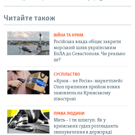
Читайте також
ВІЙНА ТА КРИМ
Російська влада обіцяє закрити
морський шлях українським
БпЛА до Севастополя. Чи реально
це?
СУСПІЛЬСТВО
«Крим – не Росія»: маркетплейс
Ozon припинив прийом нових
замовлень на Кримському
півострові
ПРАВА ЛЮДИНИ
Мить – і ти шпигун. Як у
кримських судах розглядають
звинувачення в держзраді