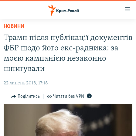
Доступність
посилання
Перейти
НОВИНИ
до
НОВИНИ
Трамп після публікації документів
основного
ВОДА.КРИМ
матеріалу
ФБР щодо його екс-радника: за
ВІДЕО ТА ФОТО
Перейти
моєю кампанією незаконно
до
ПОЛІТИКА
шпигували
основної
БЛОГИ
навігації
22 липень 2018, 17:18
Перейти
ПОГЛЯД
до
Поділитись
Читати без VPN
ІНТЕРВ'Ю
пошуку
ВСЕ ЗА ДЕНЬ
СПЕЦПРОЕКТИ
ЯК ОБІЙТИ БЛОКУВАННЯ
ДЕПОРТАЦІЯ