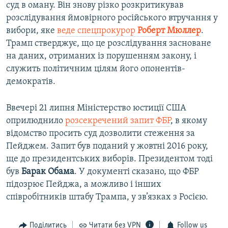
суд в оману. Він знову різко розкритикував
розслідування ймовірного російського втручання у
вибори, яке
веде спецпрокурор
Роберт Мюллер
.
Трамп стверджує, що це розслідування засноване
на даних, отриманих із порушенням закону, і
служить політичним цілям його опонентів-
демократів.
Ввечері 21 липня Міністерство юстиції США
оприлюднило
розсекречений запит ФБР
, в якому
відомство просить суд дозволити стеження за
Пейджем. Запит був поданий у жовтні 2016 року,
ще до президентських виборів. Президентом тоді
був
Барак Обама
. У документі сказано, що ФБР
підозрює Пейджа, а можливо і інших
співробітників штабу Трампа, у зв’язках з Росією.
Поділитись
Читати без VPN
Follow us