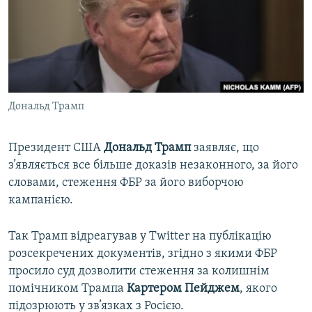
ВІДЕОУРОКИ «ELIFBE»
Русский
СВІДЧЕННЯ ОКУПАЦІЇ
Qırımtatar
УКРАЇНСЬКА ПРОБЛЕМА КРИМУ
ДОЛУЧАЙСЯ!
ІНФОГРАФІКА
Дональд Трамп
Президент США
Дональд Трамп
заявляє, що
Усі сайти RFE/RL
з’являється все більше доказів незаконного, за його
словами, стеження ФБР за його виборчою
кампанією.
Так Трамп відреагував у Twitter на публікацію
розсекречених документів, згідно з якими ФБР
просило суд дозволити стеження за колишнім
помічником Трампа
Картером Пейджем
, якого
підозрюють у зв’язках з Росією.