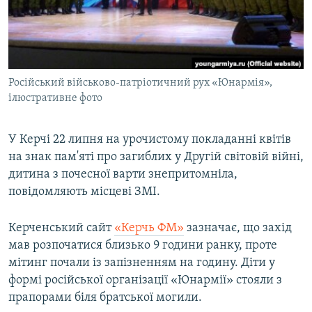
ВІДЕОУРОКИ «ELIFBE»
Русский
СВІДЧЕННЯ ОКУПАЦІЇ
Qırımtatar
УКРАЇНСЬКА ПРОБЛЕМА КРИМУ
Російський військово-патріотичний рух «Юнармія»,
ДОЛУЧАЙСЯ!
ІНФОГРАФІКА
ілюстративне фото
У Керчі 22 липня на урочистому покладанні квітів
Усі сайти RFE/RL
на знак пам'яті про загиблих у Другій світовій війні,
дитина з почесної варти знепритомніла,
повідомляють місцеві ЗМІ.
Керченський сайт
«Керчь ФМ»
зазначає, що захід
мав розпочатися близько 9 години ранку, проте
мітинг почали із запізненням на годину. Діти у
формі російської організації «Юнармії» стояли з
прапорами біля братської могили.