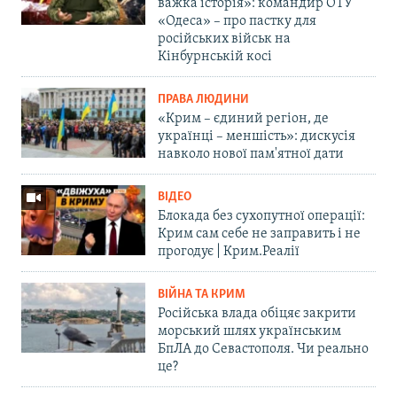
важка історія»: командир ОТУ
«Одеса» – про пастку для
російських військ на
Кінбурнській косі
ПРАВА ЛЮДИНИ
«Крим – єдиний регіон, де
українці – меншість»: дискусія
навколо нової пам'ятної дати
ВІДЕО
Блокада без сухопутної операції:
Крим сам себе не заправить і не
прогодує | Крим.Реалії
ВІЙНА ТА КРИМ
Російська влада обіцяє закрити
морський шлях українським
БпЛА до Севастополя. Чи реально
це?