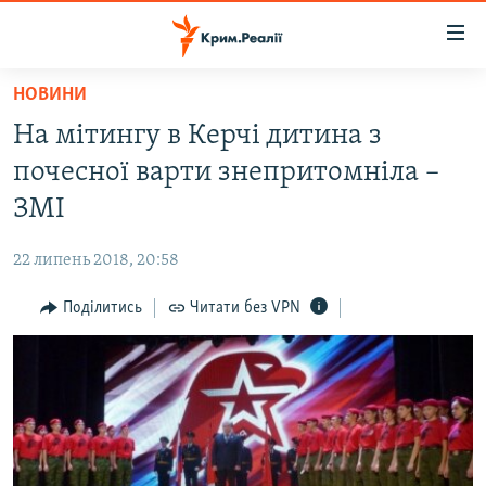
Доступність
посилання
Перейти
НОВИНИ
до
НОВИНИ
На мітингу в Керчі дитина з
основного
ВОДА.КРИМ
матеріалу
почесної варти знепритомніла –
ВІДЕО ТА ФОТО
Перейти
ЗМІ
до
ПОЛІТИКА
основної
22 липень 2018, 20:58
БЛОГИ
навігації
Перейти
Поділитись
Читати без VPN
ПОГЛЯД
до
ІНТЕРВ'Ю
пошуку
ВСЕ ЗА ДЕНЬ
СПЕЦПРОЕКТИ
ЯК ОБІЙТИ БЛОКУВАННЯ
ДЕПОРТАЦІЯ