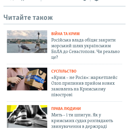
Читайте також
ВІЙНА ТА КРИМ
Російська влада обіцяє закрити
морський шлях українським
БпЛА до Севастополя. Чи реально
це?
СУСПІЛЬСТВО
«Крим – не Росія»: маркетплейс
Ozon припинив прийом нових
замовлень на Кримському
півострові
ПРАВА ЛЮДИНИ
Мить – і ти шпигун. Як у
кримських судах розглядають
звинувачення в держзраді