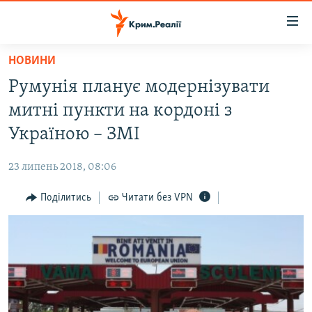
Доступність
посилання
Перейти
НОВИНИ
до
НОВИНИ
Румунія планує модернізувати
основного
ВОДА.КРИМ
матеріалу
митні пункти на кордоні з
ВІДЕО ТА ФОТО
Перейти
Україною – ЗМІ
до
ПОЛІТИКА
основної
23 липень 2018, 08:06
БЛОГИ
навігації
Перейти
Поділитись
Читати без VPN
ПОГЛЯД
до
ІНТЕРВ'Ю
пошуку
ВСЕ ЗА ДЕНЬ
СПЕЦПРОЕКТИ
ЯК ОБІЙТИ БЛОКУВАННЯ
ДЕПОРТАЦІЯ