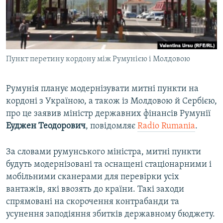
ВІДЕОУРОКИ «ELIFBE»
Русский
СВІДЧЕННЯ ОКУПАЦІЇ
Qırımtatar
УКРАЇНСЬКА ПРОБЛЕМА КРИМУ
Пункт перетину кордону між Румунією і Молдовою
ДОЛУЧАЙСЯ!
ІНФОГРАФІКА
Румунія планує модернізувати митні пункти на
кордоні з Україною, а також із Молдовою й Сербією,
Усі сайти RFE/RL
про це заявив міністр державних фінансів Румунії
Еуджен Теодорович
, повідомляє
Radio Rumania
.
За словами румунського міністра, митні пункти
будуть модернізовані та оснащені стаціонарними і
мобільними сканерами для перевірки усіх
вантажів, які ввозять до країни. Такі заходи
спрямовані на скорочення контрабанди та
усунення заподіяння збитків державному бюджету.