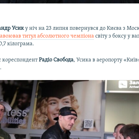
андр Усик
у ніч на 23 липня повернувся до Києва з Моск
завоював титул абсолютного чемпіона
світу з боксу у ва
0,7 кілограма.
є кореспондент
Радіо Свобода
, Усика в аеропорту «Київ
.