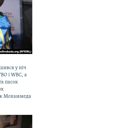
шився у ніч
WBO і WBC, а
та пасок
ох
бок Мохаммеда