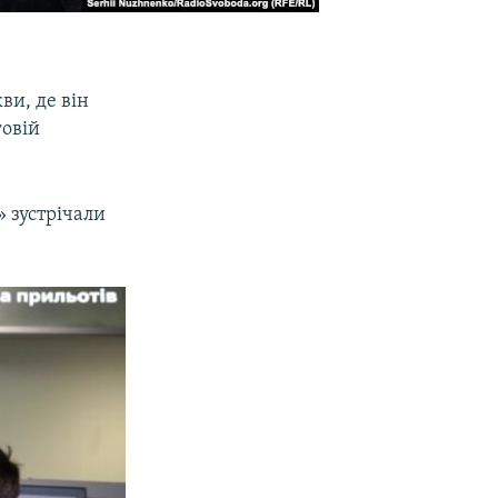
ви, де він
говій
» зустрічали