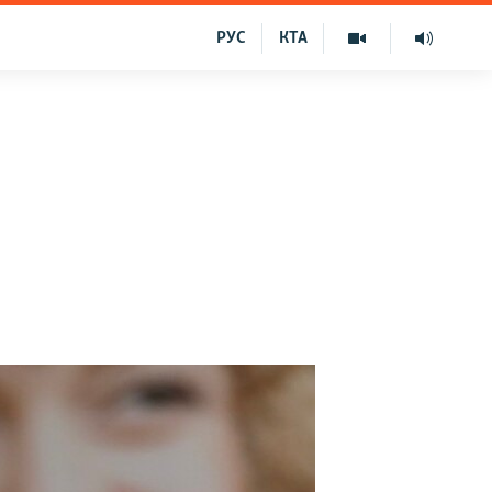
РУС
КТА