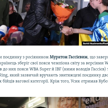
и поєдинку з росіянином
Муратом Гассієвим
, що завер
країнець зберіг свої пояси чемпіона світу за версіями 
 до них пояси WBA Super й IBF (ними володів Гассієв) 
Ring, який зазвичай вручають звитяжцеві поєдинку дв
бійців вагової категорії. Крім того, Усик отримав Ку