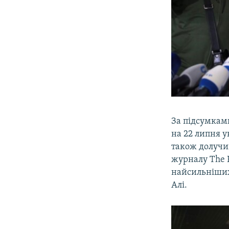
За підсумкам
на 22 липня у
також долучив
журналу The 
найсильніших 
Алі.