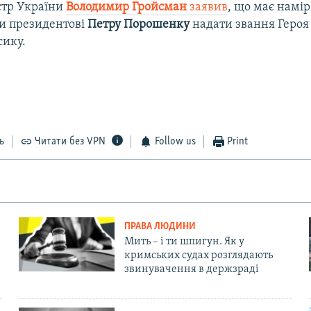
стр України
Володимир Гройсман
заявив
, що має намір
и президентові
Петру Порошенку
надати звання Героя
сику.
ь
Читати без VPN
Follow us
Print
ПРАВА ЛЮДИНИ
Мить – і ти шпигун. Як у
кримських судах розглядають
звинувачення в держзраді