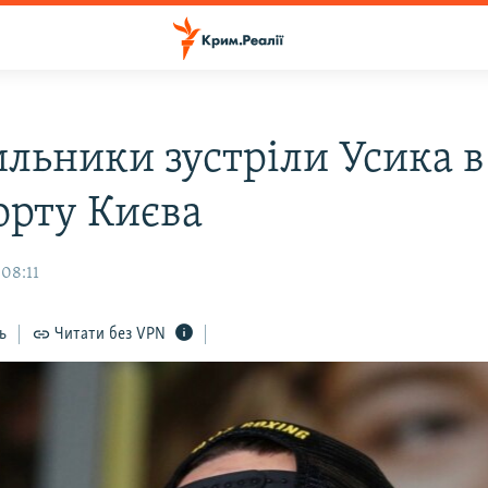
льники зустріли Усика в
орту Києва
 08:11
ь
Читати без VPN