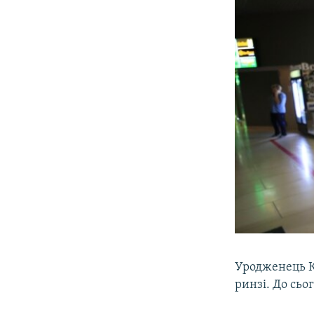
Уродженець К
ринзі. До сьог