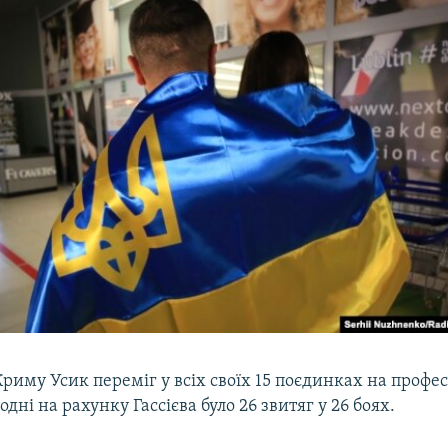
риму Усик переміг у всіх своїх 15 поєдинках на профе
одні на рахунку Гассієва було 26 звитяг у 26 боях.