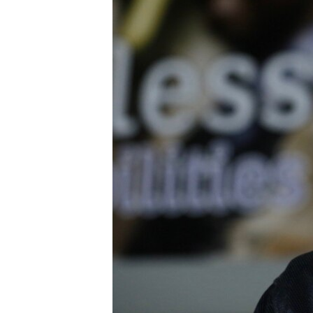
ВІДЕОУРОКИ «ELIFBE»
СВІДЧЕННЯ ОКУПАЦІЇ
УКРАЇНСЬКА ПРОБЛЕМА КРИМУ
ІНФОГРАФІКА