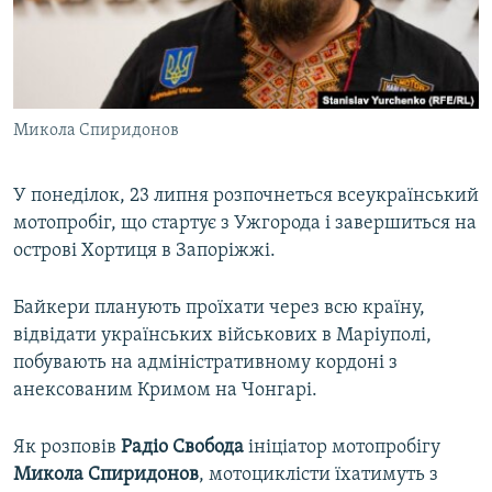
ВІДЕОУРОКИ «ELIFBE»
Русский
СВІДЧЕННЯ ОКУПАЦІЇ
Qırımtatar
УКРАЇНСЬКА ПРОБЛЕМА КРИМУ
Микола Спиридонов
ДОЛУЧАЙСЯ!
ІНФОГРАФІКА
У понеділок, 23 липня розпочнеться всеукраїнський
мотопробіг, що стартує з Ужгорода і завершиться на
Усі сайти RFE/RL
острові Хортиця в Запоріжжі.
Байкери планують проїхати через всю країну,
відвідати українських військових в Маріуполі,
побувають на адміністративному кордоні з
анексованим Кримом на Чонгарі.
Як розповів
Радiо Свобода
ініціатор мотопробігу
Микола Спиридонов
, мотоциклісти їхатимуть з