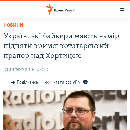
Доступність
посилання
Перейти
НОВИНИ
до
НОВИНИ
Українські байкери мають намір
основного
ВОДА.КРИМ
матеріалу
підняти кримськотатарський
ВІДЕО ТА ФОТО
Перейти
прапор над Хортицею
до
ПОЛІТИКА
основної
23 липень 2018, 08:42
БЛОГИ
навігації
Перейти
Поділитись
Читати без VPN
ПОГЛЯД
до
ІНТЕРВ'Ю
пошуку
ВСЕ ЗА ДЕНЬ
СПЕЦПРОЕКТИ
ЯК ОБІЙТИ БЛОКУВАННЯ
ДЕПОРТАЦІЯ