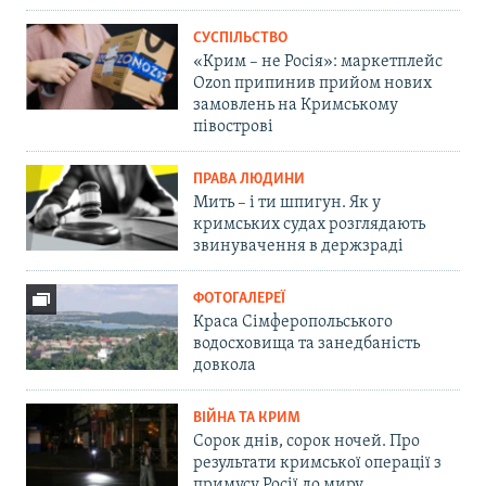
СУСПІЛЬСТВО
«Крим – не Росія»: маркетплейс
Ozon припинив прийом нових
замовлень на Кримському
півострові
ПРАВА ЛЮДИНИ
Мить – і ти шпигун. Як у
кримських судах розглядають
звинувачення в держзраді
ФОТОГАЛЕРЕЇ
Краса Сімферопольського
водосховища та занедбаність
довкола
ВІЙНА ТА КРИМ
Сорок днів, сорок ночей. Про
результати кримської операції з
примусу Росії до миру