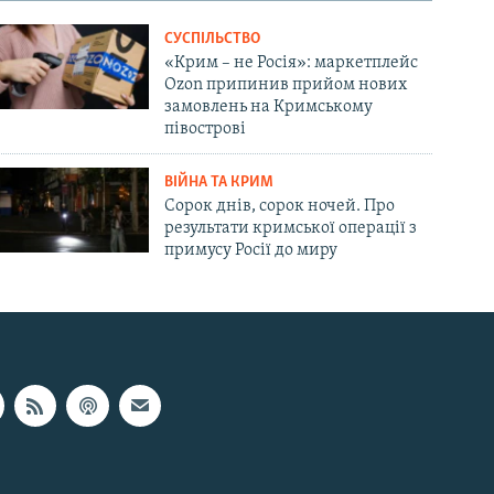
СУСПІЛЬСТВО
«Крим – не Росія»: маркетплейс
Ozon припинив прийом нових
замовлень на Кримському
півострові
ВІЙНА ТА КРИМ
Сорок днів, сорок ночей. Про
результати кримської операції з
примусу Росії до миру