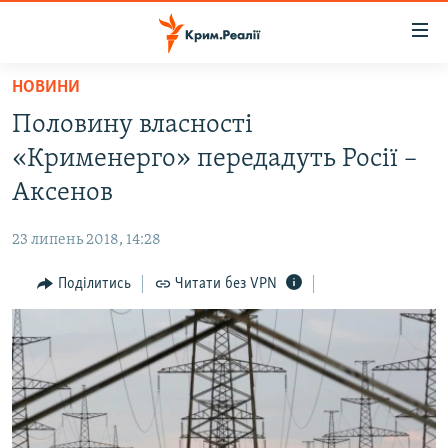
Доступність
посилання
Перейти
НОВИНИ
до
НОВИНИ
Половину власності
основного
ВОДА.КРИМ
матеріалу
«Крименерго» передадуть Росії –
ВІДЕО ТА ФОТО
Перейти
Аксенов
до
ПОЛІТИКА
основної
23 липень 2018, 14:28
БЛОГИ
навігації
Перейти
Поділитись
Читати без VPN
ПОГЛЯД
до
ІНТЕРВ'Ю
пошуку
ВСЕ ЗА ДЕНЬ
СПЕЦПРОЕКТИ
ЯК ОБІЙТИ БЛОКУВАННЯ
ДЕПОРТАЦІЯ