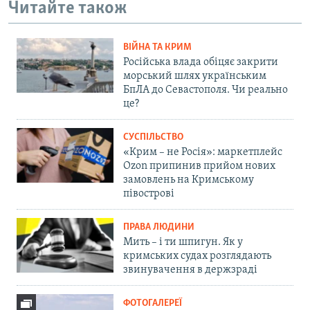
Читайте також
ВІЙНА ТА КРИМ
Російська влада обіцяє закрити
морський шлях українським
БпЛА до Севастополя. Чи реально
це?
СУСПІЛЬСТВО
«Крим – не Росія»: маркетплейс
Ozon припинив прийом нових
замовлень на Кримському
півострові
ПРАВА ЛЮДИНИ
Мить – і ти шпигун. Як у
кримських судах розглядають
звинувачення в держзраді
ФОТОГАЛЕРЕЇ