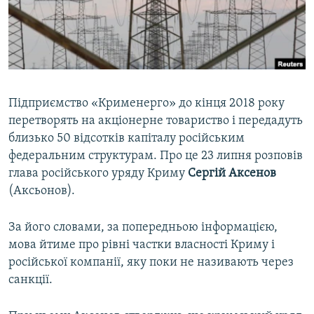
ВІДЕОУРОКИ «ELIFBE»
Русский
СВІДЧЕННЯ ОКУПАЦІЇ
Qırımtatar
УКРАЇНСЬКА ПРОБЛЕМА КРИМУ
ДОЛУЧАЙСЯ!
ІНФОГРАФІКА
Підприємство «Крименерго» до кінця 2018 року
перетворять на акціонерне товариство і передадуть
близько 50 відсотків капіталу російським
Усі сайти RFE/RL
федеральним структурам. Про це 23 липня розповів
глава російського уряду Криму
Сергій Аксенов
(Аксьонов).
За його словами, за попередньою інформацією,
мова йтиме про рівні частки власності Криму і
російської компанії, яку поки не називають через
санкції.