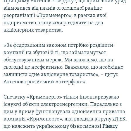
При цьому Аксенов стверджує, що кримський уряд
відмовився від планів оголошеної раніше
реорганізації «Крименерго», в рамках якої
підприємство планували розділити на два
акціонерних товариства.
«За федеральним законом потрібно розділити
компанії на збутові й ті, що займатимуться
обслуговуванням мереж. Ми вважаємо, що на
сьогодні це неефективно. Вважаємо, що необхідно
залишити одне акціонерне товариство», – цитує
Аксенова російський «Інтерфакс».
Спочатку «Крименерго» тільки інвентаризувало
існуючі об'єкти електроенергетики. Паралельно з
цим у Криму функціонувала однойменна приватна
компанія «Крименерго», яка входила в групу ДТЕК,
що належить українському бізнесменові
Рінату