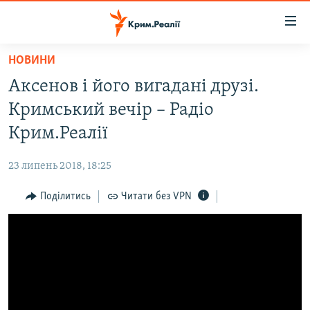
Доступність
посилання
Перейти
НОВИНИ
до
НОВИНИ
Аксенов і його вигадані друзі.
основного
ВОДА.КРИМ
матеріалу
Кримський вечір – Радіо
ВІДЕО ТА ФОТО
Перейти
Крим.Реалії
до
ПОЛІТИКА
основної
23 липень 2018, 18:25
БЛОГИ
навігації
Перейти
Поділитись
Читати без VPN
ПОГЛЯД
до
ІНТЕРВ'Ю
пошуку
ВСЕ ЗА ДЕНЬ
СПЕЦПРОЕКТИ
ЯК ОБІЙТИ БЛОКУВАННЯ
ДЕПОРТАЦІЯ