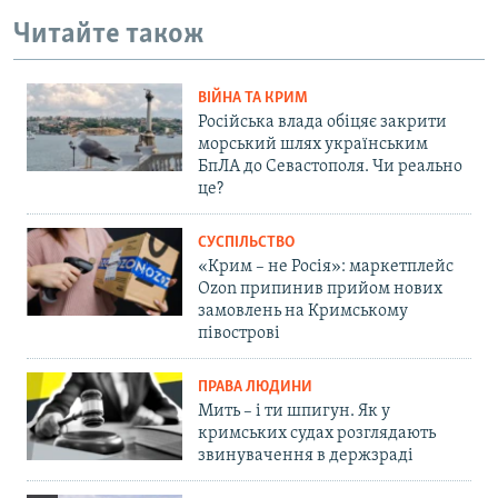
Читайте також
ВІЙНА ТА КРИМ
Російська влада обіцяє закрити
морський шлях українським
БпЛА до Севастополя. Чи реально
це?
СУСПІЛЬСТВО
«Крим – не Росія»: маркетплейс
Ozon припинив прийом нових
замовлень на Кримському
півострові
ПРАВА ЛЮДИНИ
Мить – і ти шпигун. Як у
кримських судах розглядають
звинувачення в держзраді