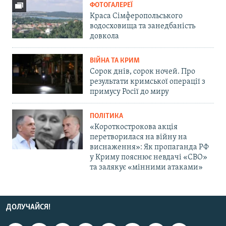
ФОТОГАЛЕРЕЇ
Краса Сімферопольського
водосховища та занедбаність
довкола
ВІЙНА ТА КРИМ
Сорок днів, сорок ночей. Про
результати кримської операції з
примусу Росії до миру
ПОЛІТИКА
«Короткострокова акція
перетворилася на війну на
виснаження»: Як пропаганда РФ
у Криму пояснює невдачі «СВО»
та залякує «мінними атаками»
ДОЛУЧАЙСЯ!