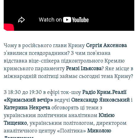
ВІДЕОУРОКИ «ELIFBE»
Русский
СВІДЧЕННЯ ОКУПАЦІЇ
Qırımtatar
УКРАЇНСЬКА ПРОБЛЕМА КРИМУ
ДОЛУЧАЙСЯ!
ІНФОГРАФІКА
Чому в російського глави Криму
Сергія Аксенова
з'явилися псевдорадники? З чим пов'язана
відставка віце-спікера підконтрольного Кремлю
Усі сайти RFE/RL
кримського парламенту
Ремзі Ільясова
? Яке місце в
міжнародній політиці займає сьогодні тема Криму?
З 18:30 до 19:30 в ефірі ток-шоу
Радіо Крим.Реалії
«Кримський вечір»
ведучі
Олександр Янковський
і
Катерина Некреча
обговорять ці теми з
українським політичним аналітиком
Юлією
Тищенко
, українським політологом, директором
аналітичного центру «Політика»
Миколою