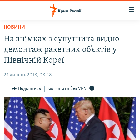
Доступність
посилання
Перейти
НОВИНИ
до
НОВИНИ
На знімках з супутника видно
основного
ВОДА.КРИМ
матеріалу
демонтаж ракетних об’єктів у
ВІДЕО ТА ФОТО
Перейти
Північній Кореї
до
ПОЛІТИКА
основної
24 липень 2018, 08:48
БЛОГИ
навігації
Перейти
Поділитись
Читати без VPN
ПОГЛЯД
до
ІНТЕРВ'Ю
пошуку
ВСЕ ЗА ДЕНЬ
СПЕЦПРОЕКТИ
ЯК ОБІЙТИ БЛОКУВАННЯ
ДЕПОРТАЦІЯ