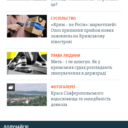
це?
СУСПІЛЬСТВО
«Крим – не Росія»: маркетплейс
Ozon припинив прийом нових
замовлень на Кримському
півострові
ПРАВА ЛЮДИНИ
Мить – і ти шпигун. Як у
кримських судах розглядають
звинувачення в держзраді
ФОТОГАЛЕРЕЇ
Краса Сімферопольського
водосховища та занедбаність
довкола
ДОЛУЧАЙСЯ!