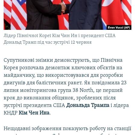
ВІДЕОУРОКИ «ELIFBE»
Русский
СВІДЧЕННЯ ОКУПАЦІЇ
Qırımtatar
УКРАЇНСЬКА ПРОБЛЕМА КРИМУ
Лідер Північної Кореї Кім Чин Ин і президент США
ДОЛУЧАЙСЯ!
ІНФОГРАФІКА
Дональд Трамп під час зустрічі 12 червня
Супутникові знімки демонструють, що Північна
Усі сайти RFE/RL
Корея розпочала демонтаж ключових об’єктів на
майданчику, що використовувався для розробки
двигунів для балістичних ракет. Як повідомила 23
липня моніторингова група 38 North, це перший
крок до виконання обіцянок, зроблених після
зустрічі президента США
Дональда Трампа
і лідера
КНДР
Кім Чен Ина
.
Нещодавні зображення показують роботу на станції