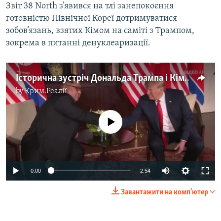
Звіт 38 North з’явився на тлі занепокоєння
готовністю Північної Кореї дотримуватися
зобов’язань, взятих Кімом на саміті з Трампом,
зокрема в питанні денуклеаризації.
Історична зустріч Дональда Трампа і Кім Чен Ина – відео
by
Крим.Реалії
No media source currently available
0:00
2:54
Завантажити на комп'ютер