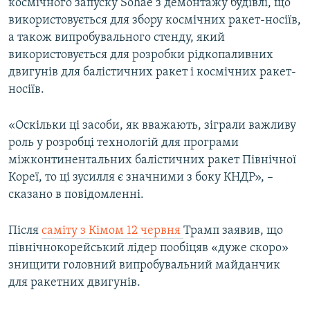
космічного запуску Sohae з демонтажу будівлі, що
використовується для збору космічних ракет-носіїв,
а також випробувального стенду, який
використовується для розробки рідкопаливних
двигунів для балістичних ракет і космічних ракет-
носіїв.
«Оскільки ці засоби, як вважають, зіграли важливу
роль у розробці технологій для програми
міжконтинентальних балістичних ракет Північної
Кореї, то ці зусилля є значними з боку КНДР», –
сказано в повідомленні.
Після
саміту з Кімом 12 червня
Трамп заявив, що
північнокорейський лідер пообіцяв «дуже скоро»
знищити головний випробувальний майданчик
для ракетних двигунів.