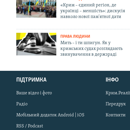
«Крим – єдиний регіон, де
українці – меншість»: дискусія
навколо нової пам'ятної дати
ПРАВА ЛЮДИНИ
Мить – і ти шпигун. Як у
кримських судах розглядають
звинувачення в держзраді
Русский
Qırımtatar
ПІДТРИМКА
ІНФО
Ваше відео і фото
Крим.Реалії
ДОЛУЧАЙСЯ!
Радіо
Передрук
Мобільний додаток Android | iOS
Контакти
RSS / Podcast