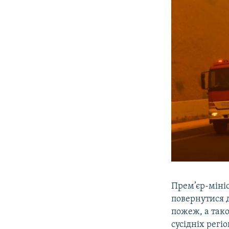
Прем’єр-міні
повернутися д
пожеж, а так
сусідніх регіо