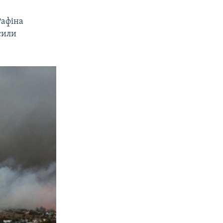
Рафіна
сили