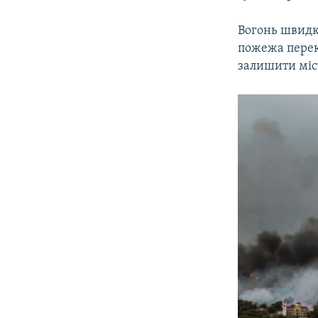
Вогонь швидко
пожежа перек
залишити міс