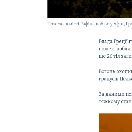
Пожежа в місті Рафіна поблизу Афін, Гр
Влада Греції
пожеж поблиз
ще 26 тіл заг
Вогонь охопив 
градусів Цельс
За даними по
тяжкому стані