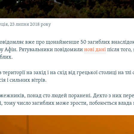
еція, 23 липня 2018 року
 повідомляє вже про щонайменше 50 загиблих внаслідок
у Афін. Рятувальники повідомили
нові дані
після того,
иблих.
території на захід і на схід від грецької столиці на тлі
ія і сильних вітрів.
жежників, понад сто людей поранені. Дехто з них пере
, тому число загиблих може зрости, побоюється влада 