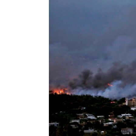
ВІДЕОУРОКИ «ELIFBE»
СВІДЧЕННЯ ОКУПАЦІЇ
УКРАЇНСЬКА ПРОБЛЕМА КРИМУ
ІНФОГРАФІКА