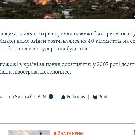
осуха і сильні вітри сприяли пожежі біля грецького к
 Хмари диму звідси розтягнулися на 40 кілометрів на сх
і – багато лісів і курортних будинків.
пожежі в країні за понад десятиліття: у 2007 році деся
івдні півострова Пелопоннес.
ь
Читати без VPN
Follow us
Print
ВІЙНА ТА КРИМ