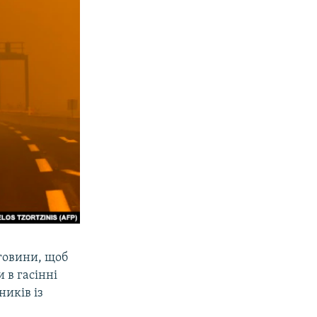
еговини, щоб
 в гасінні
иків із