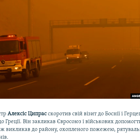
стр
Алексіс Ципрас
скоротив свій візит до Боснії і Герц
о Греції. Він закликав Євросоюз і військових допомогти
ож викликав до району, охопленого пожежею, рятувальн
нів.