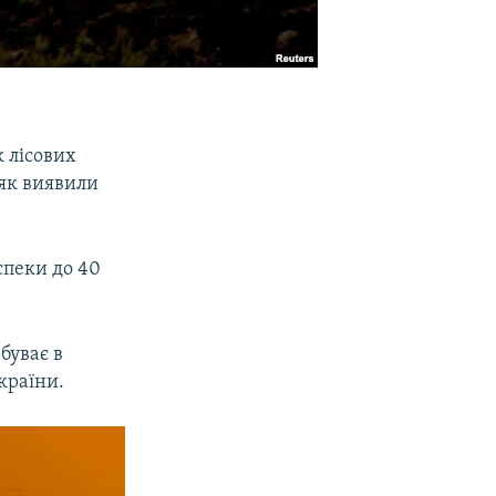
 лісових
 як виявили
 спеки до 40
буває в
країни.