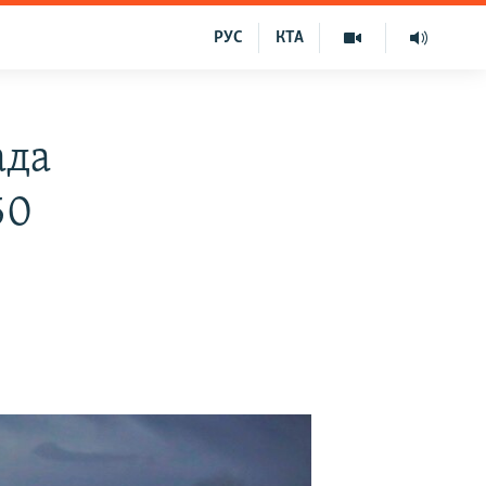
РУС
КТА
ада
50