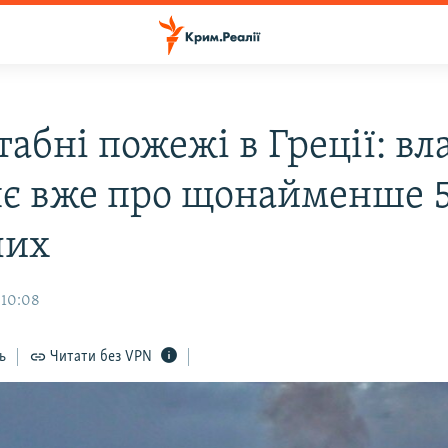
абні пожежі в Греції: вл
яє вже про щонайменше 
лих
 10:08
ь
Читати без VPN