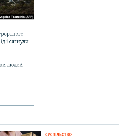
урортного
ід і сягнули
тки людей
СУСПІЛЬСТВО