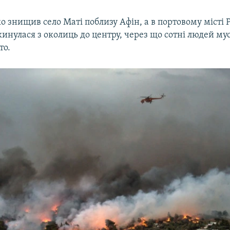
 знищив село Маті поблизу Афін, а в портовому місті 
инулася з околиць до центру, через що сотні людей му
то.