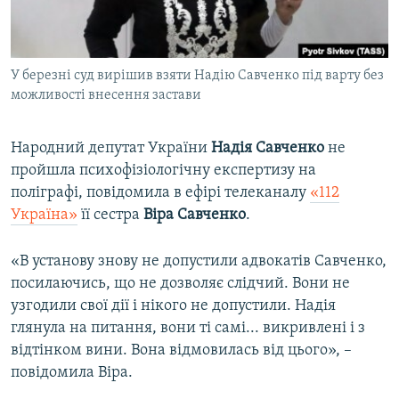
ВІДЕОУРОКИ «ELIFBE»
Русский
СВІДЧЕННЯ ОКУПАЦІЇ
Qırımtatar
У березні суд вирішив взяти Надію Савченко під варту без
УКРАЇНСЬКА ПРОБЛЕМА КРИМУ
можливості внесення застави
ДОЛУЧАЙСЯ!
ІНФОГРАФІКА
Народний депутат України
Надія Савченко
не
пройшла психофізіологічну експертизу на
поліграфі, повідомила в ефірі телеканалу
«112
Усі сайти RFE/RL
Україна»
її сестра
Віра Савченко
.
«В установу знову не допустили адвокатів Савченко,
посилаючись, що не дозволяє слідчий. Вони не
узгодили свої дії і нікого не допустили. Надія
глянула на питання, вони ті самі... викривлені і з
відтінком вини. Вона відмовилась від цього», –
повідомила Віра.