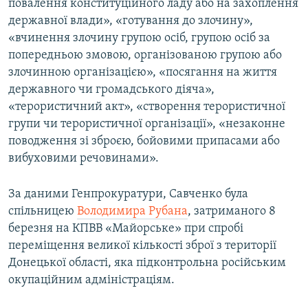
повалення конституційного ладу або на захоплення
державної влади», «готування до злочину»,
«вчинення злочину групою осіб, групою осіб за
попередньою змовою, організованою групою або
злочинною організацією», «посягання на життя
державного чи громадського діяча»,
«терористичний акт», «створення терористичної
групи чи терористичної організації», «незаконне
поводження зі зброєю, бойовими припасами або
вибуховими речовинами».
За даними Генпрокуратури, Савченко була
спільницею
Володимира Рубана
, затриманого 8
березня на КПВВ «Майорське» при спробі
переміщення великої кількості зброї з території
Донецької області, яка підконтрольна російським
окупаційним адміністраціям.