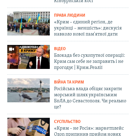
Кінбурнській косі
ПРАВА ЛЮДИНИ
«Крим – єдиний регіон, де
українці – меншість»: дискусія
навколо нової пам'ятної дати
ВІДЕО
Блокада без сухопутної операції:
Крим сам себе не заправить і не
прогодує | Крим.Реалії
ВІЙНА ТА КРИМ
Російська влада обіцяє закрити
морський шлях українським
БпЛА до Севастополя. Чи реально
це?
СУСПІЛЬСТВО
«Крим – не Росія»: маркетплейс
Ozon припинив прийом нових