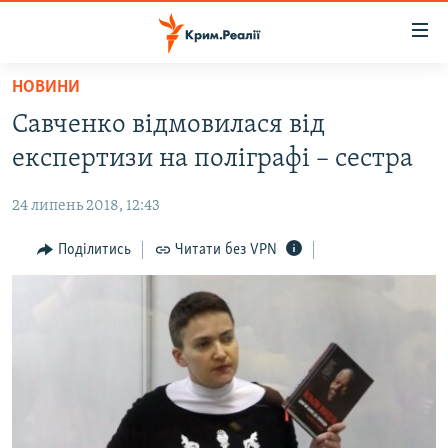
Доступність
посилання
Перейти
НОВИНИ
до
НОВИНИ
Савченко відмовилася від
основного
ВОДА.КРИМ
матеріалу
експертизи на поліграфі – сестра
ВІДЕО ТА ФОТО
Перейти
до
24 липень 2018, 12:43
ПОЛІТИКА
основної
БЛОГИ
Поділитись
Читати без VPN
навігації
Перейти
ПОГЛЯД
до
ІНТЕРВ'Ю
пошуку
ВСЕ ЗА ДЕНЬ
СПЕЦПРОЕКТИ
ЯК ОБІЙТИ БЛОКУВАННЯ
ДЕПОРТАЦІЯ