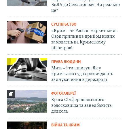
БпЛА до Севастополя. Чи реально
це?
СУСПІЛЬСТВО
«Крим – не Росія»: маркетплейс
Ozon припинив прийом нових
замовлень на Кримському
півострові
ПРАВА ЛЮДИНИ
Мить – і ти шпигун. Як у
кримських судах розглядають
звинувачення в держзраді
ФОТОГАЛЕРЕЇ
Краса Сімферопольського
водосховища та занедбаність
довкола
ВІЙНА ТА КРИМ