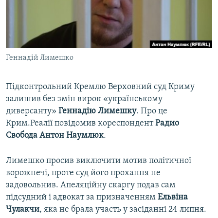
ВІДЕОУРОКИ «ELIFBE»
Русский
СВІДЧЕННЯ ОКУПАЦІЇ
Qırımtatar
УКРАЇНСЬКА ПРОБЛЕМА КРИМУ
Геннадій Лимешко
ДОЛУЧАЙСЯ!
ІНФОГРАФІКА
Підконтрольний Кремлю Верховний суд Криму
залишив без змін вирок «українському
Усі сайти RFE/RL
диверсанту»
Геннадію Лимешку
. Про це
Крим.Реалії повідомив кореспондент
Радио
Свобода
Антон Наумлюк
.
Лимешко просив виключити мотив політичної
ворожнечі, проте суд його прохання не
задовольнив. Апеляційну скаргу подав сам
підсудний і адвокат за призначенням
Ельвіна
Чулакчи
, яка не брала участь у засіданні 24 липня.