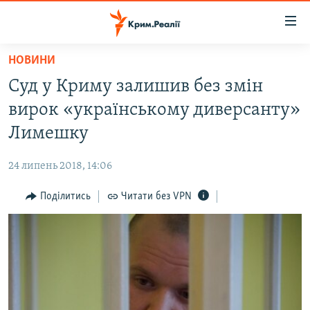
Доступність
посилання
Перейти
НОВИНИ
до
НОВИНИ
Суд у Криму залишив без змін
основного
ВОДА.КРИМ
матеріалу
вирок «українському диверсанту»
ВІДЕО ТА ФОТО
Перейти
Лимешку
до
ПОЛІТИКА
основної
24 липень 2018, 14:06
БЛОГИ
навігації
Перейти
Поділитись
Читати без VPN
ПОГЛЯД
до
ІНТЕРВ'Ю
пошуку
ВСЕ ЗА ДЕНЬ
СПЕЦПРОЕКТИ
ЯК ОБІЙТИ БЛОКУВАННЯ
ДЕПОРТАЦІЯ