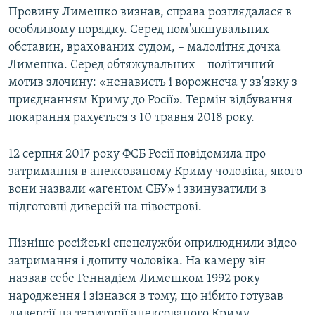
Провину Лимешко визнав, справа розглядалася в
особливому порядку. Серед пом'якшувальних
обставин, врахованих судом, – малолітня дочка
Лимешка. Серед обтяжувальних – політичний
мотив злочину: «ненависть і ворожнеча у зв'язку з
приєднанням Криму до Росії». Термін відбування
покарання рахується з 10 травня 2018 року.
12 серпня 2017 року ФСБ Росії повідомила про
затримання в анексованому Криму чоловіка, якого
вони назвали «агентом СБУ» і звинуватили в
підготовці диверсій на півострові.
Пізніше російські спецслужби оприлюднили відео
затримання і допиту чоловіка. На камеру він
назвав себе Геннадієм Лимешком 1992 року
народження і зізнався в тому, що нібито готував
диверсії на території анексованого Криму.