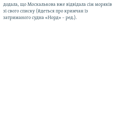
додала, що Москалькова вже відвідала сім моряків
зі свого списку (йдеться про кримчан із
затриманого судна «Норд» – ред.).