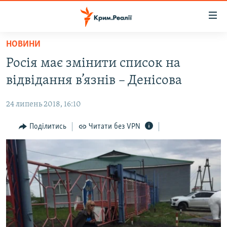
Доступність
посилання
Перейти
НОВИНИ
до
НОВИНИ
Росія має змінити список на
основного
ВОДА.КРИМ
матеріалу
відвідання в’язнів – Денісова
ВІДЕО ТА ФОТО
Перейти
до
24 липень 2018, 16:10
ПОЛІТИКА
основної
БЛОГИ
Поділитись
Читати без VPN
навігації
Перейти
ПОГЛЯД
до
ІНТЕРВ'Ю
пошуку
ВСЕ ЗА ДЕНЬ
СПЕЦПРОЕКТИ
ЯК ОБІЙТИ БЛОКУВАННЯ
ДЕПОРТАЦІЯ