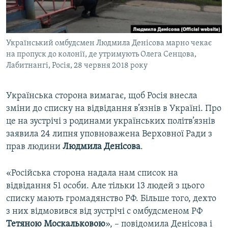
ВІДЕОУРОКИ «ELIFBE»
Русский
СВІДЧЕННЯ ОКУПАЦІЇ
Qırımtatar
Український омбудсмен Людмила Денісова марно чекає
УКРАЇНСЬКА ПРОБЛЕМА КРИМУ
на пропуск до колонії, де утримують Олега Сенцова,
ДОЛУЧАЙСЯ!
ІНФОГРАФІКА
Лабитнангі, Росія, 28 червня 2018 року
Українська сторона вимагає, щоб Росія внесла
зміни до списку на відвідання в’язнів в Україні. Про
Усі сайти RFE/RL
це на зустрічі з родинами українських політв’язнів
заявила 24 липня уповноважена Верховної Ради з
прав людини
Людмила Денісова
.
«Російська сторона надала нам список на
відвідання 51 особи. Але тільки 13 людей з цього
списку мають громадянство РФ. Більше того, дехто
з них відмовився від зустрічі с омбудсменом РФ
Тетяною Москальковою
», – повідомила Денісова і