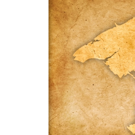
ВІДЕОУРОКИ «ELIFBE»
СВІДЧЕННЯ ОКУПАЦІЇ
УКРАЇНСЬКА ПРОБЛЕМА КРИМУ
ІНФОГРАФІКА