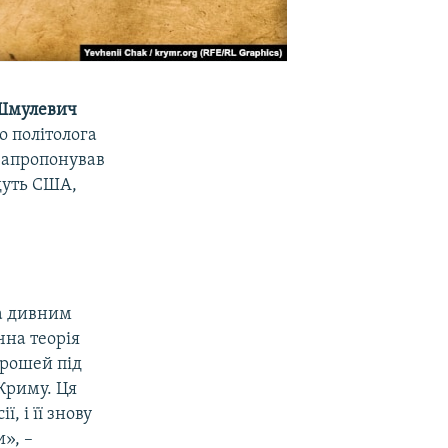
Шмулевич
 політолога
апропонував
дуть США,
За дивним
чна теорія
грошей під
 Криму. Ця
, і її знову
», –