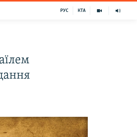
РУС
КТА
аїлем
дання