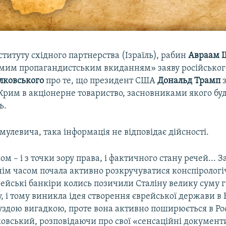
титуту східного партнерства (Ізраїль), рабин
Авраам 
омим пропагандистським вкиданням» заяву російського
єлковського
про те, що президент США
Дональд Трамп
з
Крим в акціонерне товариство, засновниками якого бу
ь.
улевича, така інформація не відповідає дійсності.
ом – і з точки зору права, і фактичного стану речей... 
нім часом почала активно розкручуватися конспірологі
рейські банкіри колись позичили Сталіну велику суму 
, і тому виникла ідея створення єврейської держави в
луздою вигадкою, проте вона активно поширюється в Росії
овський, розповідаючи про свої «сенсаційні документи