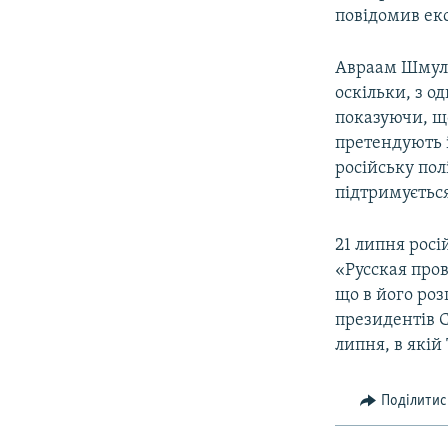
повідомив ек
Авраам Шмулев
оскільки, з о
показуючи, що
претендують і
російську пол
підтримується
21 липня росі
«Русская про
що в його ро
президентів С
липня, в якій
Поділитис