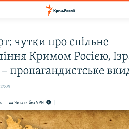
рт: чутки про спільне
ління Кримом Росією, Ізр
 – пропагандистське вки
 17:09
ь
Читати без VPN