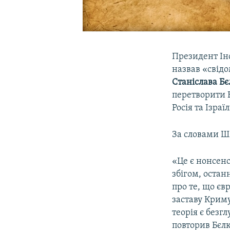
Президент Інс
назвав «свід
Станіслава Б
перетворити 
Росія та Ізраїл
За словами Шм
«Це є нонсенс
збігом, остан
про те, що єв
заставу Криму
теорія є безг
повторив Бєлк