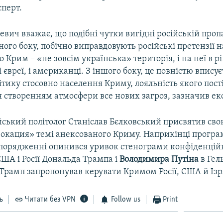
сперт.
ич вважає, що подібні чутки вигідні російській проп
дного боку, побічно виправдовують російські претензії на
 Крим – «не зовсім українська» територія, і на неї в рі
 євреї, і американці. З іншого боку, це повністю вписує
ітику стосовно населення Криму, лояльність якого пост
 створенням атмосфери все нових загроз, зазначив ек
йський політолог Станіслав Бєлковський присвятив св
вокация» темі анексованого Криму. Наприкінці програм
зпорядженні опинився уривок стенограми конфіденцій
ША і Росії Дональда Трампа і
Володимира Путіна
в Гель
 Трамп запропонував керувати Кримом Росії, США й Ізр
ь
Читати без VPN
Follow us
Print