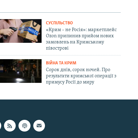
СУСПІЛЬСТВО
«Крим – не Росія»: маркетплейс
Ozon припинив прийом нових
замовлень на Кримському
півострові
ВІЙНА ТА КРИМ
Сорок днів, сорок ночей. Про
результати кримської операції з
примусу Росії до миру