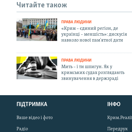
Читайте також
ПРАВА ЛЮДИНИ
«Крим – єдиний регіон, де
українці – меншість»: дискусія
навколо нової пам'ятної дати
ПРАВА ЛЮДИНИ
Мить – і ти шпигун. Як у
кримських судах розглядають
звинувачення в держзраді
Русский
ПІДТРИМКА
ІНФО
Qırımtatar
Ваше відео і фото
Крим.Реалії
ДОЛУЧАЙСЯ!
Радіо
Передрук