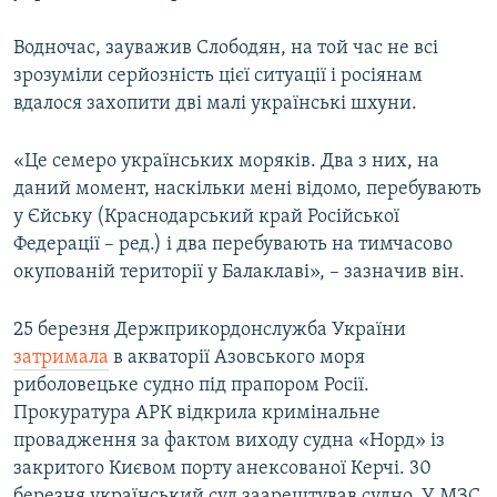
Водночас, зауважив Слободян, на той час не всі
зрозуміли серйозність цієї ситуації і росіянам
вдалося захопити дві малі українські шхуни.
«Це семеро українських моряків. Два з них, на
даний момент, наскільки мені відомо, перебувають
у Єйську (Краснодарський край Російської
Федерації – ред.) і два перебувають на тимчасово
окупованій території у Балаклаві», – зазначив він.
25 березня Держприкордонслужба України
затримала
в акваторії Азовського моря
риболовецьке судно під прапором Росії.
Прокуратура АРК відкрила кримінальне
провадження за фактом виходу судна «Норд» із
закритого Києвом порту анексованої Керчі. 30
березня український суд заарештував судно. У МЗС