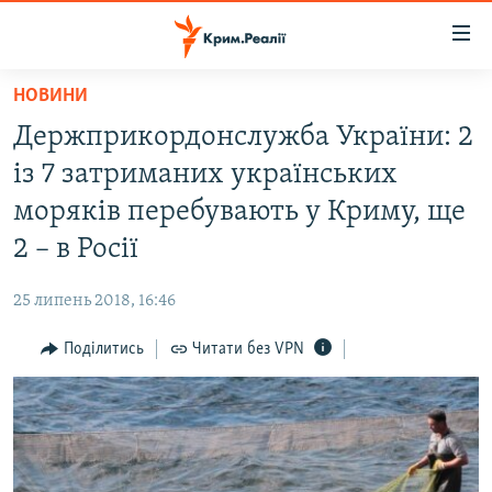
Доступність
посилання
Перейти
НОВИНИ
до
НОВИНИ
Держприкордонслужба України: 2
основного
ВОДА.КРИМ
матеріалу
із 7 затриманих українських
ВІДЕО ТА ФОТО
Перейти
моряків перебувають у Криму, ще
до
ПОЛІТИКА
2 – в Росії
основної
БЛОГИ
навігації
25 липень 2018, 16:46
Перейти
ПОГЛЯД
до
Поділитись
Читати без VPN
ІНТЕРВ'Ю
пошуку
ВСЕ ЗА ДЕНЬ
СПЕЦПРОЕКТИ
ЯК ОБІЙТИ БЛОКУВАННЯ
ДЕПОРТАЦІЯ