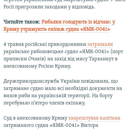
Росії пригрозили заходами у відповідь.
Читайте також:
Рибалки голодують із відчаю: у
Криму утримують екіпаж судна «ЯМК-0041»
4 травня російські прикордонники
затримали
українське риболовецьке судно «ЯМК-0041» (порт
приписки Очаків) на захід від мису Тарханкут в
анексованому Росією Криму.
Держприкордонслужба України повідомила, що
затримане судно мало всі необхідні документи на
вилов риби на українській території. На борту
перебувало п’ятеро членів екіпажу.
Суд в анексованому Криму
заарештував капітана
затриманого судна «ЯМК-0041» Віктора