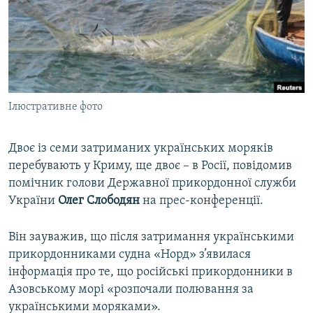
ВІДЕОУРОКИ «ELIFBE»
Русский
СВІДЧЕННЯ ОКУПАЦІЇ
Qırımtatar
УКРАЇНСЬКА ПРОБЛЕМА КРИМУ
ДОЛУЧАЙСЯ!
ІНФОГРАФІКА
Ілюстративне фото
Двоє із семи затриманих українських моряків
Усі сайти RFE/RL
перебувають у Криму, ще двоє – в Росії, повідомив
помічник голови Державної прикордонної служби
України
Олег Слободян
на прес-конференції.
Він зауважив, що після затримання українськими
прикордонниками судна «Норд» з’явилася
інформація про те, що російські прикордонники в
Азовському морі «розпочали полювання за
українськими моряками».