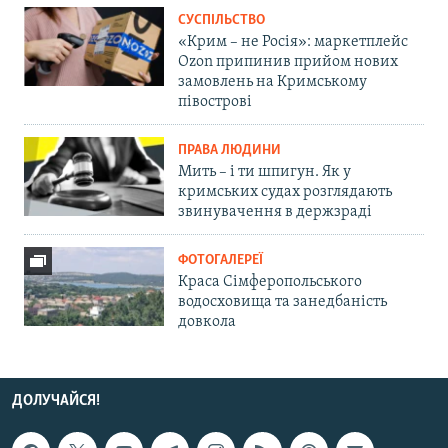
СУСПІЛЬСТВО
«Крим – не Росія»: маркетплейс
Ozon припинив прийом нових
замовлень на Кримському
півострові
ПРАВА ЛЮДИНИ
Мить – і ти шпигун. Як у
кримських судах розглядають
звинувачення в держзраді
ФОТОГАЛЕРЕЇ
Краса Сімферопольського
водосховища та занедбаність
довкола
ДОЛУЧАЙСЯ!