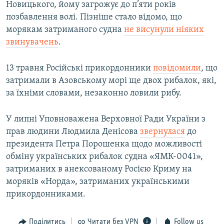
Новицького, йому загрожує до п’яти років
позбавлення волі. Пізніше стало відомо, що
морякам затриманого судна
не висунули ніяких
звинувачень
.
13 травня Російські прикордонники
повідомили
, що
затримали в Азовському морі ще двох рибалок, які,
за їхніми словами, незаконно ловили рибу.
У липні Уповноважена Верховної Ради України з
прав людини Людмила Денісова
звернулася
до
президента Петра Порошенка щодо можливості
обміну українських рибалок судна «ЯМК-0041»,
затриманих в анексованому Росією Криму на
моряків «Норда», затриманих українськими
прикордонниками.
Поділитись
Читати без VPN
Follow us