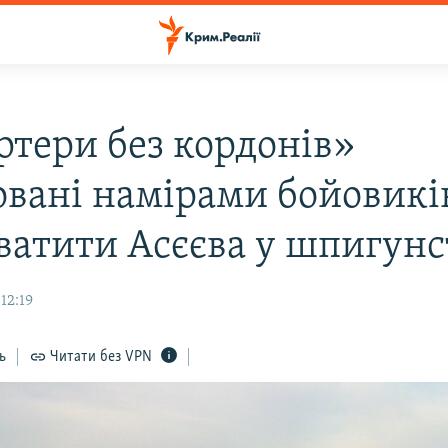
ртери без кордонів»
овані намірами бойовикі
ватити Асєєва у шпигунс
12:19
ь
Читати без VPN