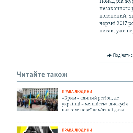
Понад рік жур
незаконного 
полонений, як
червні 2017 р
писав, уже п
Поділитис
Читайте також
ПРАВА ЛЮДИНИ
«Крим – єдиний регіон, де
українці – меншість»: дискусія
навколо нової пам'ятної дати
ПРАВА ЛЮДИНИ