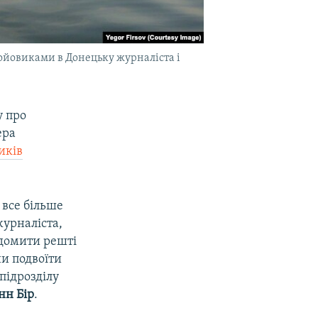
ойовиками в Донецьку журналіста і
у про
ера
иків
 все більше
журналіста,
ідомити решті
ни подвоїти
підрозділу
нн Бір
.