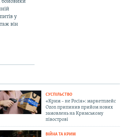
і бойовики
ній
питів у
ртаж він
СУСПІЛЬСТВО
«Крим – не Росія»: маркетплейс
Ozon припинив прийом нових
замовлень на Кримському
півострові
ВІЙНА ТА КРИМ