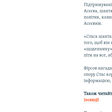
Підтримувані
Асєєва, шант
політик, кол
Асєєвим.
«Стаса шантаж
того, щоб він
«щоденнику».
піти на все, 
Фірсов нагад
опору Стас ко
інформацією, 
Також читайт
ізоляції