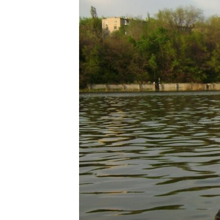
ВІДЕОУРОКИ «ELIFBE»
СВІДЧЕННЯ ОКУПАЦІЇ
УКРАЇНСЬКА ПРОБЛЕМА КРИМУ
ІНФОГРАФІКА