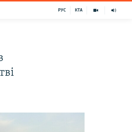
РУС
КТА
в
тві