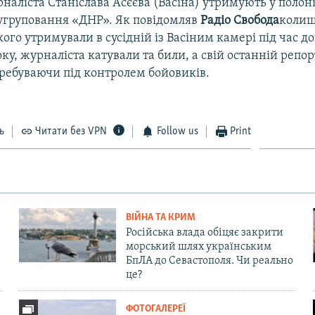
наліста Станіслава Асєєва (Васіна) утримують у полон
угруповання «ДНР». Як повідомляв
Радіо
Свобода
колиш
ого утримували в сусідній із Васіним камері під час до
оку, журналіста катували та били, а свій останній репо
еребуваючи під контролем бойовиків.
ь
Читати без VPN
Follow us
Print
ВІЙНА ТА КРИМ
Російська влада обіцяє закрити
морський шлях українським
БпЛА до Севастополя. Чи реально
це?
ФОТОГАЛЕРЕЇ