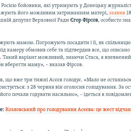
 Росією бойовики, які утримують у Донецьку журналіст
ажують його можливим затриманням матері,
заявив
18
ишній депутат Верховної Ради
Єгор Фірсов
, особисто зн
ують мамою. Погрожують посадити і її, як спільницю.
 під камеру обмовив себе та підтвердив все, що описано
 Такий варіант можливий, знаючи Стаса, я впевнений
аби вберегти маму», – вказав Фірсов.
ав, що вже три тижні Асєєв голодує. «Мало не останнь
ристується: з 28 червня він оголосив голодування. За 
його почали годувати насильно», – ідеться в повідомле
е:
Козловський про голодування Асєєва: це жест відчаю