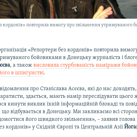
з кордонів» повторила вимогу про звільнення утримуваного б
рганізація «Репортери без кордонів» повторила вимог
тримуваного бойовиками в Донецьку журналіста і блог
єєва
, а також
висловила стурбованість намірами бойов
його в шпигунстві
.
відомлення про Станіслава Асєєва, які до нас доходять,
аратисти, здається, мають намір переслідувати цього 
ся кинути виклик їхній інформаційній блокаді та пов
, що відбувається в Донецьку. Ми закликаємо всі сторо
домогтися його швидкого звільнення», – заявив голова 
ез кордонів» у Східній Європі та Центральній Азії
Йога