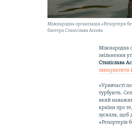
Міжнародна організація «Репортери бе
блогера Станіслава Асєєва
Міжнародна о
звільнення у
Станіслава Ас
звинуватити 
«Уривчасті по
турбують. Сеп
який наважив
країни про те
зусилля, щоб 
«Репортерів б