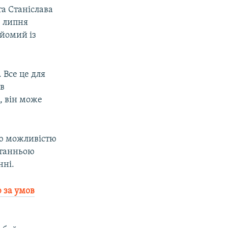
а Станіслава
 липня
айомий із
 Все це для
 в
, він може
ою можливістю
останньою
нні.
 за умов