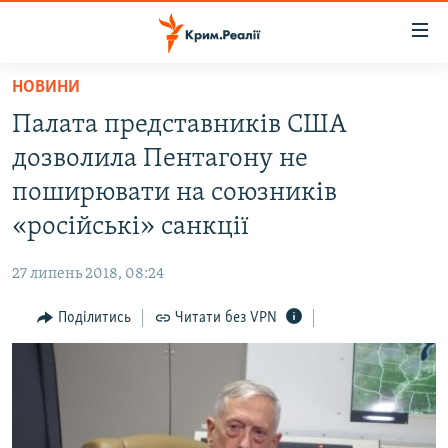
Доступність
посилання
Перейти
НОВИНИ
до
НОВИНИ
Палата представників США
основного
ВОДА.КРИМ
матеріалу
дозволила Пентагону не
ВІДЕО ТА ФОТО
Перейти
поширювати на союзників
до
ПОЛІТИКА
«російські» санкції
основної
БЛОГИ
навігації
27 липень 2018, 08:24
Перейти
ПОГЛЯД
до
Поділитись
Читати без VPN
ІНТЕРВ'Ю
пошуку
ВСЕ ЗА ДЕНЬ
СПЕЦПРОЕКТИ
ЯК ОБІЙТИ БЛОКУВАННЯ
ДЕПОРТАЦІЯ