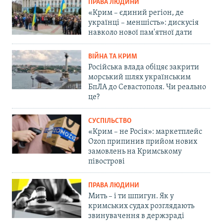
ПРАВА ЛЮДИНИ
«Крим – єдиний регіон, де
українці – меншість»: дискусія
навколо нової пам'ятної дати
ВІЙНА ТА КРИМ
Російська влада обіцяє закрити
морський шлях українським
БпЛА до Севастополя. Чи реально
це?
СУСПІЛЬСТВО
«Крим – не Росія»: маркетплейс
Ozon припинив прийом нових
замовлень на Кримському
півострові
ПРАВА ЛЮДИНИ
Мить – і ти шпигун. Як у
кримських судах розглядають
звинувачення в держзраді