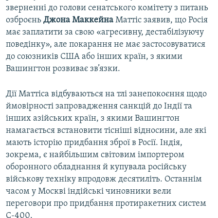
зверненні до голови сенатського комітету з питань
озброєнь
Джона Маккейна
Маттіс заявив, що Росія
має заплатити за свою «агресивну, дестабілізуючу
поведінку», але покарання не має застосовуватися
до союзників США або інших країн, з якими
Вашингтон розвиває зв’язки.
Дії Маттіса відбуваються на тлі занепокоєння щодо
ймовірності запровадження санкцій до Індії та
інших азійських країн, з якими Вашингтон
намагається встановити тісніші відносини, але які
мають історію придбання зброї в Росії. Індія,
зокрема, є найбільшим світовим імпортером
оборонного обладнання й купувала російську
військову техніку впродовж десятиліть. Останнім
часом у Москві індійські чиновники вели
переговори про придбання протиракетних систем
С-400.