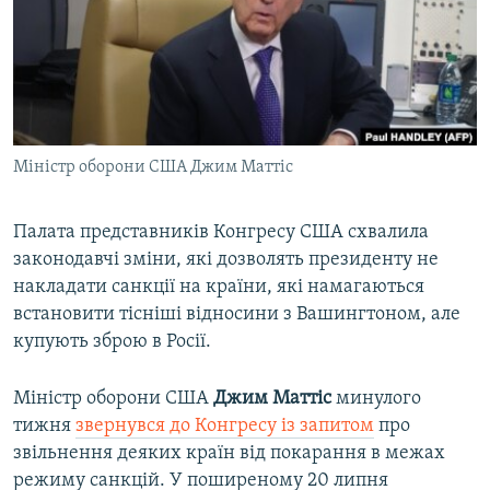
ВІДЕОУРОКИ «ELIFBE»
Русский
СВІДЧЕННЯ ОКУПАЦІЇ
Qırımtatar
УКРАЇНСЬКА ПРОБЛЕМА КРИМУ
ДОЛУЧАЙСЯ!
ІНФОГРАФІКА
Міністр оборони США Джим Маттіс
Палата представників Конгресу США схвалила
Усі сайти RFE/RL
законодавчі зміни, які дозволять президенту не
накладати санкції на країни, які намагаються
встановити тісніші відносини з Вашингтоном, але
купують зброю в Росії.
Міністр оборони США
Джим Маттіс
минулого
тижня
звернувся до Конгресу із запитом
про
звільнення деяких країн від покарання в межах
режиму санкцій. У поширеному 20 липня