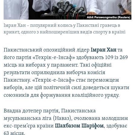
ВІДЕОУРОКИ «ELIFBE»
Русский
СВІДЧЕННЯ ОКУПАЦІЇ
Qırımtatar
Імран Хан – популярний колись у Пакистані гравець в
УКРАЇНСЬКА ПРОБЛЕМА КРИМУ
крикет, одного з найпоширеніших видів спорту в країні
ДОЛУЧАЙСЯ!
ІНФОГРАФІКА
Пакистанський опозиційний лідер
Імран Хан
та
його партія «Техрік-е-Інсаф» здобувають 109 із 269
місць на виборах у парламент. Такі офіційні
Усі сайти RFE/RL
результати оприлюднила виборча комісія
Пакистану. «Техрік-е-Інсаф» стає переможцем
виборів, але цій політичній силі доведеться шукати
союзників для формування коаліційного уряду.
Владна дотепер партія, Пакистанська
мусульманська ліга (Наваз), очолювана молодшим
екс-прем’єра країни
Шахбазом Шаріфом
, здобуває
63 місця.