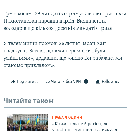
Третє місце і 39 мандатів отримує лівоцентристська
Пакистанська народна партія. Визначення
володарів ще кількох десятків мандатів триає.
У телевізійній промові 26 липня Імран Хан
подякував Богові, що «ми перемогли і були
успішними», додавши, що «якщо Бог забажає, ми
станемо прикладом».
Поділитись
Читати без VPN
Follow us
Читайте також
ПРАВА ЛЮДИНИ
«Крим – єдиний регіон, де
українці – меншість»: дискусія