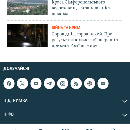
Краса Сімферопольського
водосховища та занедбаність
довкола
ВІЙНА ТА КРИМ
Сорок днів, сорок ночей. Про
результати кримської операції з
примусу Росії до миру
ДОЛУЧАЙСЯ!
ПІДТРИМКА
ІНФО
© Крим.Реалії, 2026 | Усі права застережено.