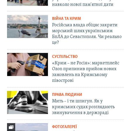
навколо нової пам'ятної дати
ВІЙНА ТА КРИМ
Російська влада обіцяє закрити
морський шлях українським
БпЛА до Севастополя. Чи реально
це?
СУСПІЛЬСТВО
«Крим – не Росія»: маркетплейс
Ozon припинив прийом нових
замовлень на Кримському
півострові
ПРАВА ЛЮДИНИ
Мить – і ти шпигун. Як у
кримських судах розглядають
звинувачення в держзраді
ФОТОГАЛЕРЕЇ