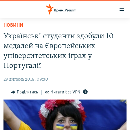
Доступність
посилання
Перейти
НОВИНИ
до
НОВИНИ
Українські студенти здобули 10
основного
ВОДА.КРИМ
матеріалу
медалей на Європейських
ВІДЕО ТА ФОТО
Перейти
університетських іграх у
до
ПОЛІТИКА
Португалії
основної
БЛОГИ
навігації
29 липень 2018, 09:30
Перейти
ПОГЛЯД
до
Поділитись
Читати без VPN
ІНТЕРВ'Ю
пошуку
ВСЕ ЗА ДЕНЬ
СПЕЦПРОЕКТИ
ЯК ОБІЙТИ БЛОКУВАННЯ
ДЕПОРТАЦІЯ