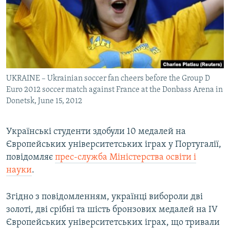
ВІДЕОУРОКИ «ELIFBE»
Русский
СВІДЧЕННЯ ОКУПАЦІЇ
Qırımtatar
УКРАЇНСЬКА ПРОБЛЕМА КРИМУ
ДОЛУЧАЙСЯ!
ІНФОГРАФІКА
UKRAINE – Ukrainian soccer fan cheers before the Group D
Euro 2012 soccer match against France at the Donbass Arena in
Donetsk, June 15, 2012
Усі сайти RFE/RL
Українські студенти здобули 10 медалей на
Європейських університетських іграх у Португалії,
повідомляє
прес-служба Міністерства освіти і
науки
.
Згідно з повідомленням, українці вибороли дві
золоті, дві срібні та шість бронзових медалей на IV
Європейських університетських іграх, що тривали