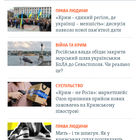
ПРАВА ЛЮДИНИ
«Крим – єдиний регіон, де
українці – меншість»: дискусія
навколо нової пам'ятної дати
ВІЙНА ТА КРИМ
Російська влада обіцяє закрити
морський шлях українським
БпЛА до Севастополя. Чи реально
це?
СУСПІЛЬСТВО
«Крим – не Росія»: маркетплейс
Ozon припинив прийом нових
замовлень на Кримському
півострові
ПРАВА ЛЮДИНИ
Мить – і ти шпигун. Як у
кримських судах розглядають