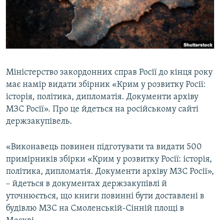
ВІДЕОУРОКИ «ELIFBE»
Русский
СВІДЧЕННЯ ОКУПАЦІЇ
Qırımtatar
УКРАЇНСЬКА ПРОБЛЕМА КРИМУ
ДОЛУЧАЙСЯ!
ІНФОГРАФІКА
Міністерство закордонних справ Росії до кінця року
має намір видати збірник «Крим у розвитку Росії:
історія, політика, дипломатія. Документи архіву
Усі сайти RFE/RL
МЗС Росії». Про це йдеться на російському сайті
держзакупівель.
«Виконавець повинен підготувати та видати 500
примірників збірки «Крим у розвитку Росії: історія,
політика, дипломатія. Документи архіву МЗС Росії»,
– йдеться в документах держзакупівлі й
уточнюється, що книги повинні бути доставлені в
будівлю МЗС на Смоленській-Сінній площі в