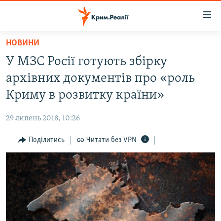
Доступність
посилання
Перейти
НОВИНИ
до
НОВИНИ
У МЗС Росії готують збірку
основного
ВОДА.КРИМ
матеріалу
архівних документів про «роль
ВІДЕО ТА ФОТО
Перейти
Криму в розвитку країни»
до
ПОЛІТИКА
основної
29 липень 2018, 10:26
БЛОГИ
навігації
Перейти
Поділитись
Читати без VPN
ПОГЛЯД
до
ІНТЕРВ'Ю
пошуку
ВСЕ ЗА ДЕНЬ
СПЕЦПРОЕКТИ
ЯК ОБІЙТИ БЛОКУВАННЯ
ДЕПОРТАЦІЯ