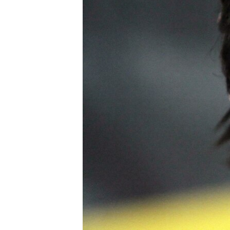
ВІДЕОУРОКИ «ELIFBE»
СВІДЧЕННЯ ОКУПАЦІЇ
УКРАЇНСЬКА ПРОБЛЕМА КРИМУ
ІНФОГРАФІКА