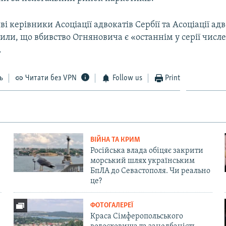
ві керівники Асоціації адвокатів Сербії та Асоціації ад
или, що вбивство Огняновича є «останнім у серії числ
.
ь
Читати без VPN
Follow us
Print
ВІЙНА ТА КРИМ
Російська влада обіцяє закрити
морський шлях українським
БпЛА до Севастополя. Чи реально
це?
ФОТОГАЛЕРЕЇ
Краса Сімферопольського