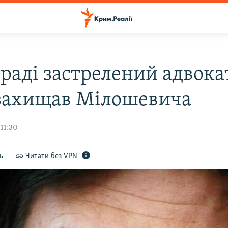
раді застрелений адвока
захищав Мілошевича
11:30
ь
Читати без VPN