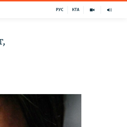
РУС
КТА
т,