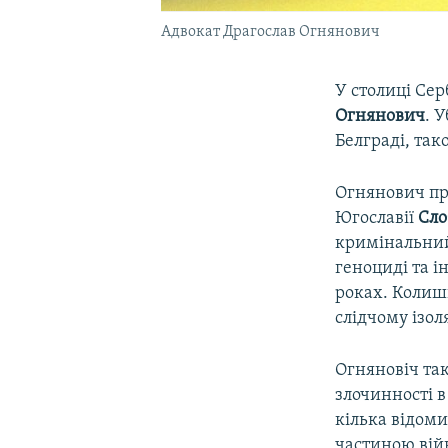
Адвокат Драгослав Огнянович
У столиці Сер
Огнянович
. 
Белграді, так
Огнянович пр
Югославії
Сло
кримінальний
геноциді та і
роках. Колишн
слідчому ізол
Огняновіч та
злочинності в
кілька відоми
частиною вій