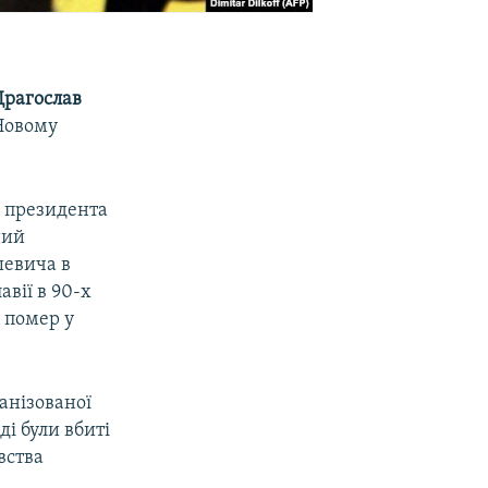
Драгослав
 Новому
 президента
ний
шевича в
вії в 90-х
 помер у
анізованої
ді були вбиті
вства