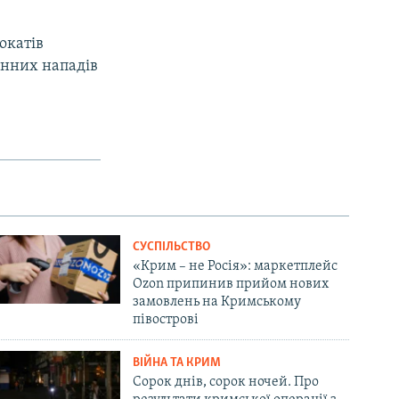
вокатів
енних нападів
СУСПІЛЬСТВО
«Крим – не Росія»: маркетплейс
Ozon припинив прийом нових
замовлень на Кримському
півострові
ВІЙНА ТА КРИМ
Сорок днів, сорок ночей. Про