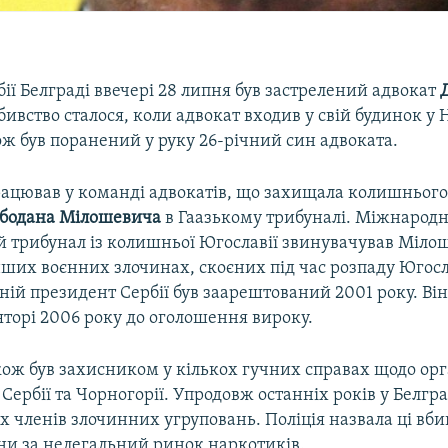
бії Белграді ввечері 28 липня був застрелений адвокат
Убивство сталося, коли адвокат входив у свій будинок у
ож був поранений у руку 26-річний син адвоката.
ацював у команді адвокатів, що захищала колишнього
бодана Мілошевича
в Гаазькому трибуналі. Міжнарод
 трибунал із колишньої Югославії звинувачував Міло
нших воєнних злочинах, скоєних під час розпаду Югосла
ій президент Сербії був заарештований 2001 року. Він
яторі 2006 року до оголошення вироку.
кож був захисником у кількох гучних справах щодо орг
 Сербії та Чорногорії. Упродовж останніх років у Белгра
х членів злочинних угруповань. Поліція назвала ці вби
ни за нелегальний ринок наркотиків.