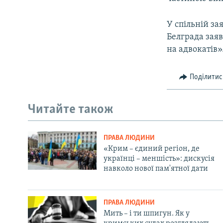
У спільній зая
Белграда заяв
на адвокатів»
Поділитис
Читайте також
ПРАВА ЛЮДИНИ
«Крим – єдиний регіон, де
українці – меншість»: дискусія
навколо нової пам'ятної дати
ПРАВА ЛЮДИНИ
Мить – і ти шпигун. Як у