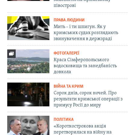
півострові
ПРАВА ЛЮДИНИ
Мить – і ти шпигун. Як у
кримських судах розглядають
звинувачення в держзраді
ФОТОГАЛЕРЕЇ
Краса Сімферопольського
водосховища та занедбаність
довкола
ВІЙНА ТА КРИМ
Сорок днів, сорок ночей. Про
результати кримської операції з
примусу Росії до миру
ПОЛІТИКА
«Короткострокова акція
перетворилася на війну на