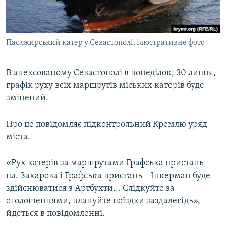
ВІДЕОУРОКИ «ELIFBE»
Русский
СВІДЧЕННЯ ОКУПАЦІЇ
Qırımtatar
Пасажирський катер у Севастополі, ілюстративне фото
УКРАЇНСЬКА ПРОБЛЕМА КРИМУ
ДОЛУЧАЙСЯ!
ІНФОГРАФІКА
В анексованому Севастополі в понеділок, 30 липня,
графік руху всіх маршрутів міських катерів буде
змінений.
Усі сайти RFE/RL
Про це повідомляє підконтрольний Кремлю уряд
міста.
«Рух катерів за маршрутами Графська пристань –
пл. Захарова і Графська пристань – Інкерман буде
здійснюватися з Артбухти... Слідкуйте за
оголошеннями, плануйте поїздки заздалегідь», –
йдеться в повідомленні.