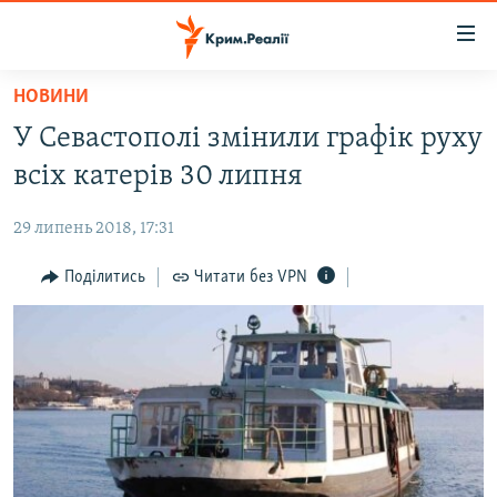
Доступність
посилання
Перейти
НОВИНИ
до
НОВИНИ
У Севастополі змінили графік руху
основного
ВОДА.КРИМ
матеріалу
всіх катерів 30 липня
ВІДЕО ТА ФОТО
Перейти
до
29 липень 2018, 17:31
ПОЛІТИКА
основної
БЛОГИ
Поділитись
Читати без VPN
навігації
Перейти
ПОГЛЯД
до
ІНТЕРВ'Ю
пошуку
ВСЕ ЗА ДЕНЬ
СПЕЦПРОЕКТИ
ЯК ОБІЙТИ БЛОКУВАННЯ
ДЕПОРТАЦІЯ