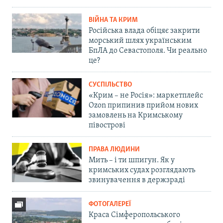
ВІЙНА ТА КРИМ
Російська влада обіцяє закрити
морський шлях українським
БпЛА до Севастополя. Чи реально
це?
СУСПІЛЬСТВО
«Крим – не Росія»: маркетплейс
Ozon припинив прийом нових
замовлень на Кримському
півострові
ПРАВА ЛЮДИНИ
Мить – і ти шпигун. Як у
кримських судах розглядають
звинувачення в держзраді
ФОТОГАЛЕРЕЇ
Краса Сімферопольського