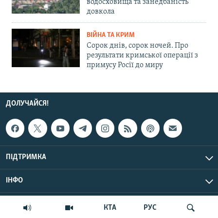
водосховища та занедбаність
довкола
ВІЙНА ТА КРИМ
Сорок днів, сорок ночей. Про
результати кримської операції з
примусу Росії до миру
ДОЛУЧАЙСЯ!
ПІДТРИМКА
ІНФО
© Крим.Реалії, 2026 | Усі права застережено.
КТА
РУС