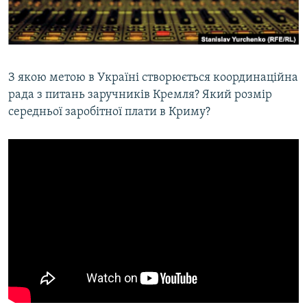
ВІДЕОУРОКИ «ELIFBE»
Русский
СВІДЧЕННЯ ОКУПАЦІЇ
Qırımtatar
УКРАЇНСЬКА ПРОБЛЕМА КРИМУ
З якою метою в Україні створюється координаційна
ДОЛУЧАЙСЯ!
ІНФОГРАФІКА
рада з питань заручників Кремля? Який розмір
середньої заробітної плати в Криму?
Усі сайти RFE/RL