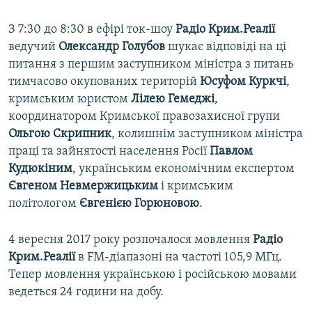
З 7:30 до 8:30 в ефірі ток-шоу
Радіо Крим.Реалії
ведучий
Олександр Голубов
шукає відповіді на ці
питання з першим заступником міністра з питань
тимчасово окупованих територій
Юсуфом Куркчі
,
кримським юристом
Лілею Гемеджі
,
координатором Кримської правозахисної групи
Ольгою Скрипник
, колишнім заступником міністра
праці та зайнятості населення Росії
Павлом
Кудюкіним
, українським економічним експертом
Євгеном Невмержицьким
і кримським
політологом
Євгенією Горюновою
.
4 вересня 2017 року розпочалося мовлення
Радіо
Крим.Реалії
в FM-діапазоні на частоті 105,9 МГц.
Тепер мовлення українською і російською мовами
ведеться 24 години на добу.