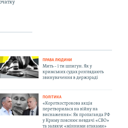
початку
ПРАВА ЛЮДИНИ
Мить – і ти шпигун. Як у
кримських судах розглядають
звинувачення в держзраді
ПОЛІТИКА
«Короткострокова акція
перетворилася на війну на
виснаження»: Як пропаганда РФ
у Криму пояснює невдачі «СВО»
та залякує «мінними атаками»