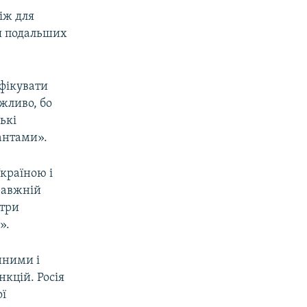
іж для
ня подальших
фікувати
жливо, бо
ькі
антами».
країною і
равжній
 три
».
нними і
нкцій. Росія
ої