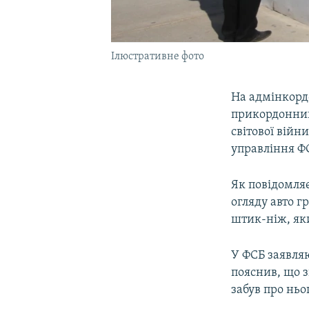
Ілюстративне фото
На адмінкорд
прикордонник
світової війн
управління Ф
Як повідомляє
огляду авто 
штик-ніж, як
У ФСБ заявля
пояснив, що з
забув про ньо