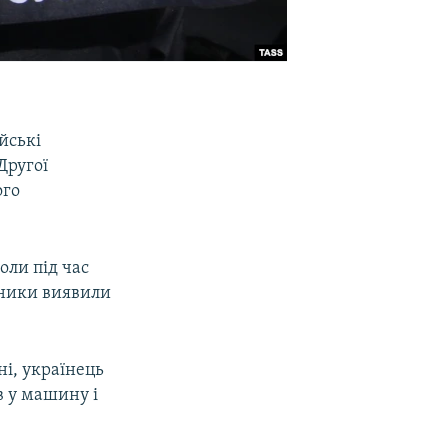
йські
Другої
ого
оли під час
нники виявили
і, українець
в у машину і