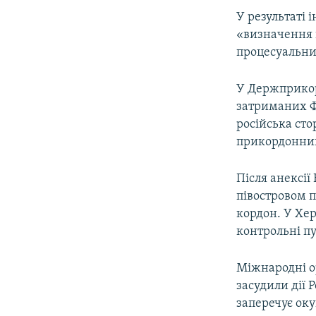
У результаті
«визначення і
процесуальни
У Держприкор
затриманих Ф
російська сто
прикордонник
Після анексії
півостровом 
кордон. У Хе
контрольні пу
Міжнародні о
засудили дії 
заперечує оку