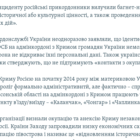
 інциденту російські прикордонники вилучили багнет-н
сторичної або культурної цінності, а також проведен
х дій».
донслужбі України неодноразово заявляли, що іденти
СБ на адмінкордоні з Кримом громадян України немо
рона не відкриває їхні персональні дані. Також українс
и стверджують, що не підтримують «контакти з окуп
 Криму Росією на початку 2014 року між материковою У
проліг формально адміністративнтй, але фактично – сп
рсонській області на адмінкордоні з Кримом працюють
нкту в'їзду/виїзду – «Каланчак», «Чонгар» і «Чаплинка
рганізації визнали окупацію та анексію Криму незако
Росії. Країни Заходу запровадили низку економічних са
пацію півострова і називає це «відновленням історичн