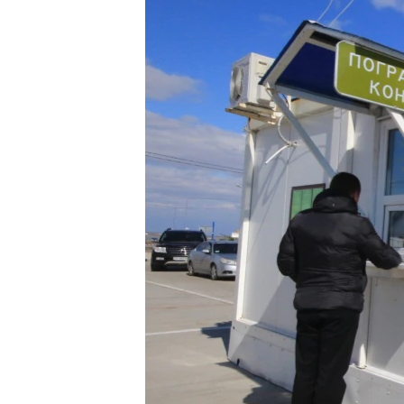
ВІДЕОУРОКИ «ELIFBE»
СВІДЧЕННЯ ОКУПАЦІЇ
УКРАЇНСЬКА ПРОБЛЕМА КРИМУ
ІНФОГРАФІКА