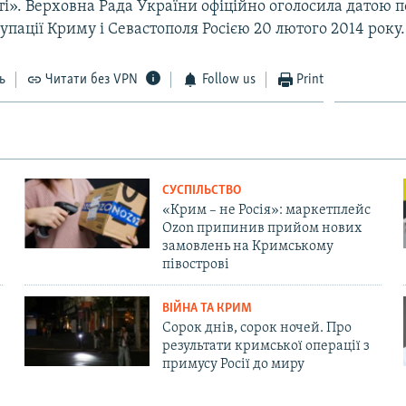
і». Верховна Рада України офіційно оголосила датою 
упації Криму і Севастополя Росією 20 лютого 2014 року.
ь
Читати без VPN
Follow us
Print
СУСПІЛЬСТВО
«Крим – не Росія»: маркетплейс
Ozon припинив прийом нових
замовлень на Кримському
півострові
ВІЙНА ТА КРИМ
Сорок днів, сорок ночей. Про
результати кримської операції з
примусу Росії до миру