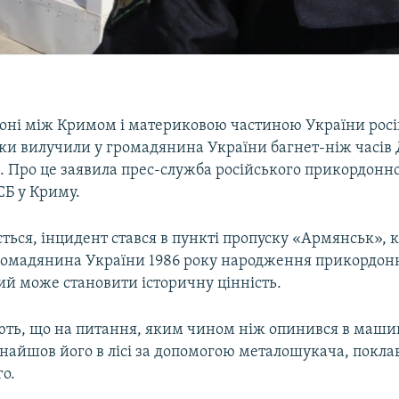
оні між Кримом і материковою частиною України росі
и вилучили у громадянина України багнет-ніж часів 
и. Про це заявила прес-служба російського прикордонн
СБ у Криму.
ться, інцидент стався в пункті пропуску «Армянськ», к
громадянина України 1986 року народження прикордо
ий може становити історичну цінність.
ють, що на питання, яким чином ніж опинився в машин
найшов його в лісі за допомогою металошукача, покла
го.