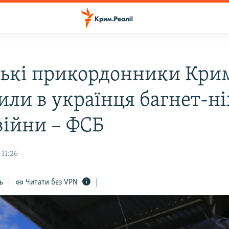
ські прикордонники Кри
или в українця багнет-н
війни – ФСБ
11:26
ь
Читати без VPN