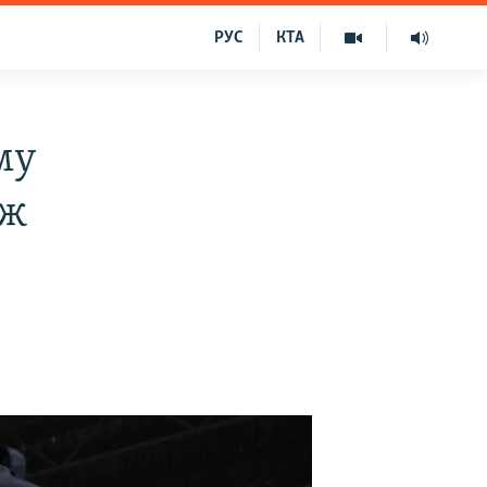
РУС
КТА
му
іж